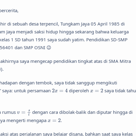
ercerita,
hir di sebuah desa terpencil, Tungkam Jaya 05 April 1985 di
m Jaya menjadi saksi hidup hingga sekarang bahwa keluarga
 kelas 1 SD tahun 1991 saya sudah yatim. Pendidikan SD-SMP
i 056401 dan SMP OSNI 😉
akhirnya saya mengecap pendidikan tingkat atas di SMA Mitra
).
rhadapan dengan tembok, saya tidak sanggup mengikuti
2
x
=
4
x
=
2
a” saya: untuk persamaan
2
=
4
diperoleh
=
2
saya tidak tah
x
x
v
=
s
t
s
an rumus
=
dengan cara dibolak-balik dan diputar hingga di
v
t
x
=
2
 saya mengerti mengapa
=
2
.
x
si atas perjalanan saya belajar disana, bahkan saat saya kelas