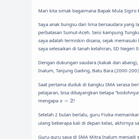
Mari kita simak bagaimana Bapak Mula Sigiro b
Saya anak bungsu dari lima bersaudara yang la
perbatasan Sumut-Aceh. Seisi kampung Tungka
saya adalah termiskin disana, sejak memasuki
saya selesaikan di tanah kelahiran, SD Neger
Dengan dukungan saudara (kakak dan abang), 
Inalum, Tanjung Gading, Batu Bara (2000-2003
Saat pertama duduk di bangku SMA serasa be
pelajaran, bisa dibayangkan betapa “bodohny
x
=
2
mengapa
=
2
?
x
Setelah 2 bulan berlalu, guru Fisika memaink
ulang beberapa kali di depan kelas, akhirnya
Guru-guru saya di SMA Mitra Inalum menjadi sak