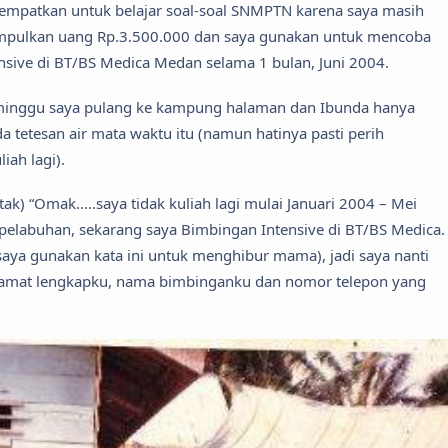
 sempatkan untuk belajar soal-soal SNMPTN karena saya masih
gumpulkan uang Rp.3.500.000 dan saya gunakan untuk mencoba
sive di BT/BS Medica Medan selama 1 bulan, Juni 2004.
1 minggu saya pulang ke kampung halaman dan Ibunda hanya
a tetesan air mata waktu itu (namun hatinya pasti perih
ah lagi).
k) “Omak.....saya tidak kuliah lagi mulai Januari 2004 – Mei
 pelabuhan, sekarang saya Bimbingan Intensive di BT/BS Medica.
saya gunakan kata ini untuk menghibur mama), jadi saya nanti
 alamat lengkapku, nama bimbinganku dan nomor telepon yang