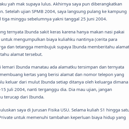
n aku yah mak supaya lulus. Akhirnya saya pun diberangkatkan
n. Setelah ujian SPMB 2004, saya langsung pulang ke kampung
 tiga minggu sebelumnya yakni tanggal 25 Juni 2004.
ng ternyata Ibunda sakit keras karena hanya makan nasi pakai
ntuk mengumpulkan biaya kuliahku nantinya (cerita para
luarga dan tetangga membujuk supaya Ibunda memberitahu alama
ahu alamat tersebut.
 lemari Ibunda manatau ada alamatku tersimpan dan ternyata
 membuang kertas yang berisi alamat dan nomor telepon yang
lu keluar dari mulut Ibunda setiap ditanya oleh keluarga dimana
-15 Juli 2004, nanti terganggu dia. Dia mau ujian, jangan
alu terucap dari Ibunda.
luskan saya di Jurusan Fisika USU. Selama kuliah S1 hingga sat
s Private untuk memenuhi tambahan keperluan biaya hidup yang