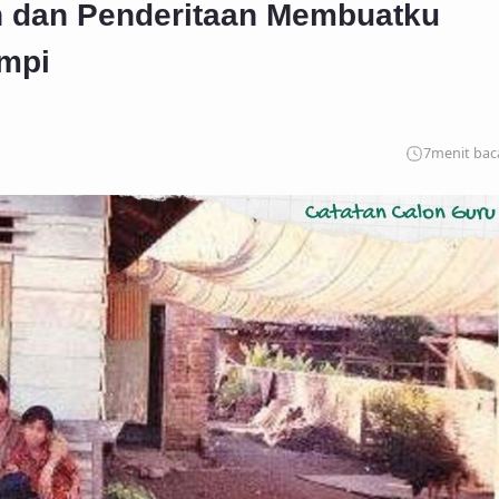
n dan Penderitaan Membuatku
impi
7
menit bac