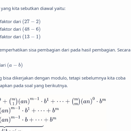
ang kita sebutkan diawal yaitu:
(
27
−
2
)
faktor dari
(
27
−
2
)
(
48
−
6
)
faktor dari
(
48
−
6
)
(
13
−
1
)
faktor dari
(
13
−
1
)
emperhatikan sisa pembagian dari pada hasil pembagian. Secara
(
a
−
b
)
dari
(
−
)
a
b
g bisa dikerjakan dengan modulo, tetapi sebelumnya kita coba
rapkan pada soal yang berikutnya.