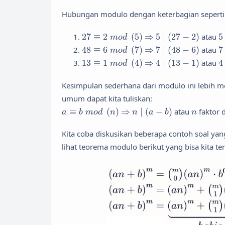
Hubungan modulo dengan keterbagian seperti y
27
≡
2
m
o
d
(
5
)
5
∣
(
27
−
2
)
5
⇒
27
≡
2
(
5
)
⇒
5
∣
(
27
−
2
)
atau
5
m
o
d
48
≡
6
m
o
d
(
7
)
7
∣
(
48
−
6
)
7
⇒
48
≡
6
(
7
)
⇒
7
∣
(
48
−
6
)
atau
7
m
o
d
13
≡
1
m
o
d
(
4
)
4
∣
(
13
−
1
)
4
⇒
13
≡
1
(
4
)
⇒
4
∣
(
13
−
1
)
atau
4
m
o
d
Kesimpulan sederhana dari modulo ini lebih m
umum dapat kita tuliskan:
a
≡
b
m
o
d
(
n
)
n
∣
(
a
−
b
)
⇒
n
≡
(
)
⇒
∣
(
−
)
atau
faktor 
a
b
m
o
d
n
n
a
b
n
Kita coba diskusikan beberapa contoh soal yan
lihat teorema modulo berikut yang bisa kita te