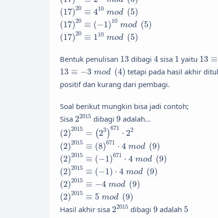
(
17
)
20
≡
4
10
m
o
d
(
5
)
20
10
(
17
)
≡
4
(
5
)
m
o
d
(
17
)
20
≡
(
−
1
)
10
m
o
d
(
5
)
20
10
(
17
)
≡
(
−
1
)
(
5
)
m
o
d
(
17
)
20
≡
1
10
m
o
d
(
5
)
20
10
(
17
)
≡
1
(
5
)
m
o
d
13
≡
13
4
1
Bentuk penulisan
13
dibagi
4
sisa
1
yaitu
13
≡
13
≡
−
3
m
o
d
(
4
)
13
≡
−
3
(
4
)
tetapi pada hasil akhir dit
m
o
d
positif dan kurang dari pembagi.
Soal berikut mungkin bisa jadi contoh;
2
2015
9
2015
Sisa
2
dibagi
9
adalah...
(
2
)
2015
=
(
2
3
)
671
⋅
2
2
671
2015
3
2
(
2
)
=
2
⋅
2
(
)
(
2
)
2015
≡
(
8
)
671
⋅
4
m
o
d
(
9
)
2015
671
(
2
)
≡
(
8
)
⋅
4
(
9
)
m
o
d
(
2
)
2015
≡
(
−
1
)
671
⋅
4
m
o
d
(
9
)
2015
671
(
2
)
≡
(
−
1
)
⋅
4
(
9
)
m
o
d
(
2
)
2015
≡
(
−
1
)
⋅
4
m
o
d
(
9
)
2015
(
2
)
≡
(
−
1
)
⋅
4
(
9
)
m
o
d
(
2
)
2015
≡
−
4
m
o
d
(
9
)
2015
(
2
)
≡
−
4
(
9
)
m
o
d
(
2
)
2015
≡
5
m
o
d
(
9
)
2015
(
2
)
≡
5
(
9
)
m
o
d
2
2015
9
5
2015
Hasil akhir sisa
2
dibagi
9
adalah
5