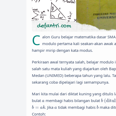
C
alon Guru belajar matematika dasar SMA
modulo pertama kali seakan-akan awak 
hampir mirip dengan kata modus.
Perkiraan awal ternyata salah, belajar modulo i
salah satu mata kuliah yang diajarkan oleh Bapa
Medan (UNIMED) beberapa tahun yang lalu. Tapi
sekarang coba dipelajari lagi semampunya.
Mari kita mulai dari diktat kuning yang ditulis
b
(
ditul
a
bulat
membagi habis bilangan bulat
(
ditul
a
b
b
=
a
k
b
a
=
. Jika
tidak membagi habis
maka dit
b
a
k
a
b
Contoh: