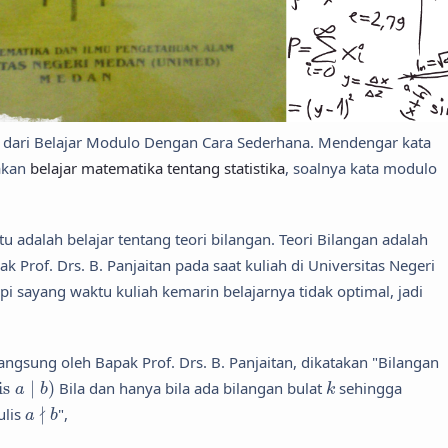
 dari Belajar Modulo Dengan Cara Sederhana. Mendengar kata
akan
belajar matematika tentang statistika
, soalnya kata modulo
tu adalah belajar tentang teori bilangan. Teori Bilangan adalah
k Prof. Drs. B. Panjaitan pada saat kuliah di Universitas Negeri
 sayang waktu kuliah kemarin belajarnya tidak optimal, jadi
 langsung oleh Bapak Prof. Drs. B. Panjaitan, dikatakan "Bilangan
is
a
∣
b
)
k
is
∣
)
Bila dan hanya bila ada bilangan bulat
sehingga
a
b
k
a
∤
b
∤
ulis
",
a
b