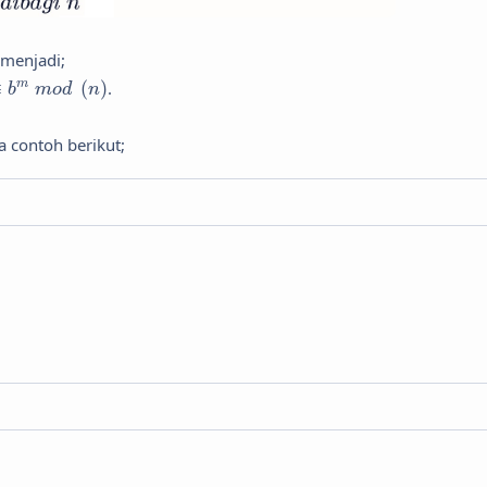
menjadi;
m
m
o
d
(
n
)
≡
(
)
.
m
b
m
o
d
n
a contoh berikut;