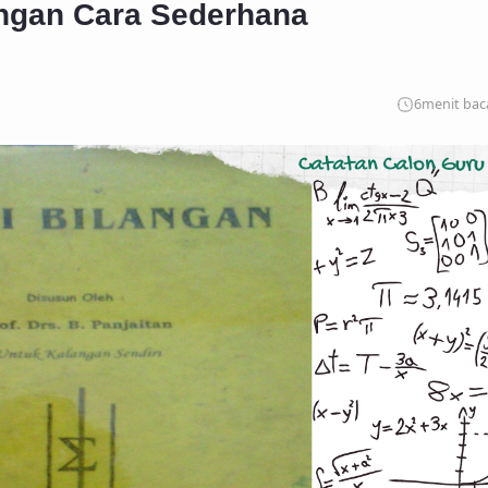
engan Cara Sederhana
6
menit bac