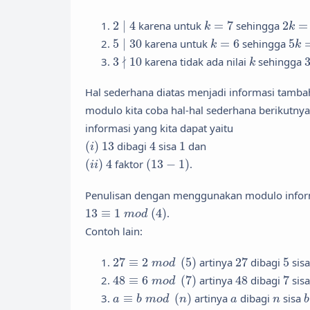
k
=
7
2
k
=
2
∣
4
2
∣
4
karena untuk
=
7
sehingga
2
=
k
k
k
=
6
5
k
=
5
∣
30
5
∣
30
karena untuk
=
6
sehingga
5
k
k
3
∤
10
k
∤
3
10
karena tidak ada nilai
sehingga
k
Hal sederhana diatas menjadi informasi tamb
modulo kita coba hal-hal sederhana berikutny
informasi yang kita dapat yaitu
(
i
)
13
4
1
(
)
13
dibagi
4
sisa
1
dan
i
(
i
i
)
(
13
−
1
)
4
(
)
4
faktor
(
13
−
1
)
.
i
i
Penulisan dengan menggunakan modulo info
13
≡
1
m
o
d
(
4
)
13
≡
1
(
4
)
.
m
o
d
Contoh lain:
27
≡
2
m
o
d
(
5
)
27
5
27
≡
2
(
5
)
artinya
27
dibagi
5
sis
m
o
d
48
≡
6
m
o
d
(
7
)
48
7
48
≡
6
(
7
)
artinya
48
dibagi
7
sis
m
o
d
a
≡
b
m
o
d
(
n
)
a
n
≡
(
)
artinya
dibagi
sisa
a
b
m
o
d
n
a
n
b