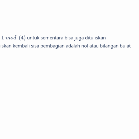
1
m
o
d
(
4
)
1
(
4
)
untuk sementara bisa juga dituliskan
m
o
d
uliskan kembali sisa pembagian adalah nol atau bilangan bulat