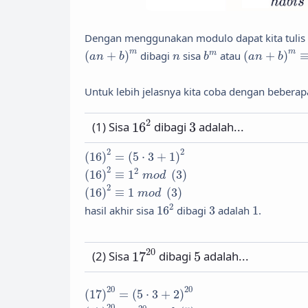
Dengan menggunakan modulo dapat kita tulis 
(
a
n
+
b
)
m
(
a
n
+
b
)
m
≡
b
b
m
n
m
m
(
+
)
dibagi
sisa
atau
(
+
)
m
a
n
b
n
b
a
n
b
Untuk lebih jelasnya kita coba dengan beberap
16
2
3
2
(1) Sisa
16
dibagi
3
adalah...
(
16
)
2
=
(
5
⋅
3
+
1
)
2
2
2
(
16
)
=
(
5
⋅
3
+
1
)
(
16
)
2
≡
1
2
m
o
d
(
3
)
2
2
(
16
)
≡
1
(
3
)
m
o
d
(
16
)
2
≡
1
m
o
d
(
3
)
2
(
16
)
≡
1
(
3
)
m
o
d
16
2
3
1
2
hasil akhir sisa
16
dibagi
3
adalah
1
.
17
20
5
20
(2) Sisa
17
dibagi
5
adalah...
(
17
)
20
=
(
5
⋅
3
+
2
)
20
20
20
(
17
)
=
(
5
⋅
3
+
2
)
(
17
)
20
≡
2
20
m
o
d
(
5
)
20