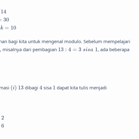
14
14
30
=
30
3
k
=
10
3
=
10
k
ahan bagi kita untuk mengenal modulo. Sebelum mempelajari
13
:
4
=
3
s
i
s
a
1
a, misalnya dari pembagian
13
:
4
=
3
1
, ada beberapa
s
i
s
a
(
i
)
13
4
1
rmasi
(
)
13
dibagi
4
sisa
1
dapat kita tulis menjadi
i
2
a
2
6
a
6
b