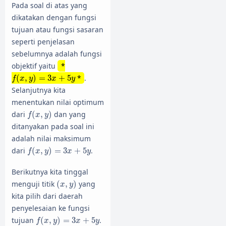
Pada soal di atas yang
dikatakan dengan fungsi
tujuan atau fungsi sasaran
seperti penjelasan
sebelumnya adalah fungsi
objektif yaitu
*
f
(
x
,
y
)
=
3
x
+
5
y
(
,
)
=
3
+
5
*
.
f
x
y
x
y
Selanjutnya kita
menentukan nilai optimum
f
(
x
,
y
)
dari
(
,
)
dan yang
f
x
y
ditanyakan pada soal ini
adalah nilai maksimum
f
(
x
,
y
)
=
3
x
+
5
y
dari
(
,
)
=
3
+
5
.
f
x
y
x
y
Berikutnya kita tinggal
(
x
,
y
)
menguji titik
(
,
)
yang
x
y
kita pilih dari daerah
penyelesaian ke fungsi
f
(
x
,
y
)
=
3
x
+
5
y
tujuan
(
,
)
=
3
+
5
.
f
x
y
x
y