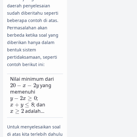
daerah penyelesaian
sudah diberitahu seperti
beberapa contoh di atas.
Permasalahan akan
berbeda ketika soal yang
diberikan hanya dalam
bentuk sistem
pertidaksamaan, seperti
contoh berikut ini:
Nilai minimum dari
20
−
x
−
2
y
20
−
−
2
yang
x
y
memenuhi
y
−
2
x
≥
0
−
2
≥
0
;
y
x
x
+
y
≤
8
+
≤
8
; dan
x
y
x
≥
2
≥
2
adalah...
x
Untuk menyelesaikan soal
di atas kita terlebih dahulu