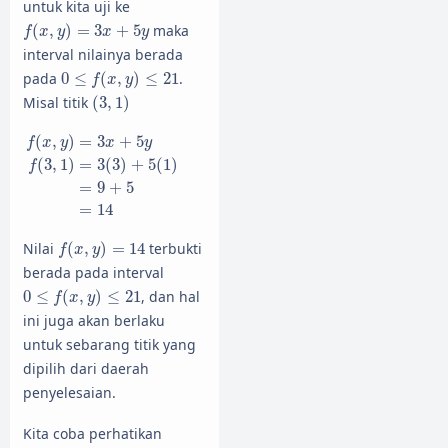
untuk kita uji ke
f
(
x
,
y
)
=
3
x
+
5
y
(
,
)
=
3
+
5
maka
f
x
y
x
y
interval nilainya berada
0
≤
f
(
x
,
y
)
≤
21
pada
0
≤
(
,
)
≤
21
.
f
x
y
(
3
,
1
)
Misal titik
(
3
,
1
)
f
(
x
,
y
)
=
3
x
+
5
y
f
(
3
,
1
)
=
3
(
3
)
+
5
(
1
)
=
9
+
5
=
14
(
,
)
=
3
+
5
f
x
y
x
y
(
3
,
1
)
=
3
(
3
)
+
5
(
1
)
f
=
9
+
5
=
14
f
(
x
,
y
)
=
14
Nilai
(
,
)
=
14
terbukti
f
x
y
berada pada interval
0
≤
f
(
x
,
y
)
≤
21
0
≤
(
,
)
≤
21
, dan hal
f
x
y
ini juga akan berlaku
untuk sebarang titik yang
dipilih dari daerah
penyelesaian.
Kita coba perhatikan