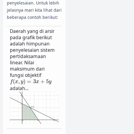
penyelesaian. Untuk lebih
jelasnya mari kita lihat dari
beberapa contoh berikut:
Daerah yang di arsir
pada grafik berikut
adalah himpunan
penyelesaian sistem
pertidaksamaan
linear. Nilai
maksimum dari
fungsi objektif
f
(
x
,
y
)
=
3
x
+
5
y
(
,
)
=
3
+
5
f
x
y
x
y
adalah...