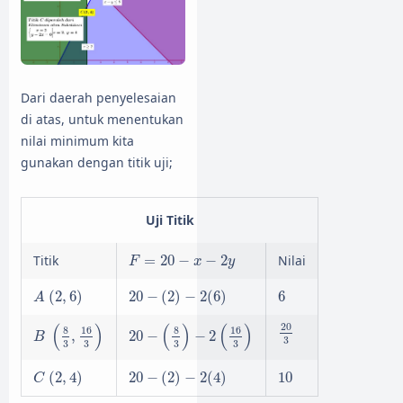
Dari daerah penyelesaian
di atas, untuk menentukan
nilai minimum kita
gunakan dengan titik uji;
Uji Titik
F
=
20
−
x
−
2
y
Titik
=
20
−
−
2
Nilai
F
x
y
A
(
2
,
6
)
20
−
(
2
)
−
2
(
6
)
6
(
2
,
6
)
20
−
(
2
)
−
2
(
6
)
6
A
B
(
8
3
,
16
3
)
20
−
(
8
3
)
−
2
(
16
3
)
20
3
(
)
(
)
(
)
20
8
16
8
16
,
20
−
−
2
B
3
3
3
3
3
C
(
2
,
4
)
20
−
(
2
)
−
2
(
4
)
10
(
2
,
4
)
20
−
(
2
)
−
2
(
4
)
10
C