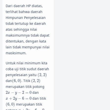
Dari daerah HP diatas,
terlihat bahwa daerah
Himpunan Penyelesaian
tidak tertutup ke daerah
atas sehingga nilai
maksimumnya tidak dapat
ditentukan, dengan kata
lain tidak mempunyai nilai
masksimum.
Untuk nilai minimum kita
coba uji titik sudut daerah
(
2
,
2
)
penyelesaian yaitu
(
2
,
2
)
(
6
,
0
)
(
2
,
2
)
dan
(
6
,
0
)
. Titik
(
2
,
2
)
merupakan titik potong
2
x
−
y
−
2
=
0
2
−
−
2
=
0
dan
x
y
x
+
2
y
−
6
=
0
+
2
−
6
=
0
dan titik
x
y
(
6
,
0
)
(
6
,
0
)
merupakan titik
x
+
2
y
−
6
=
0