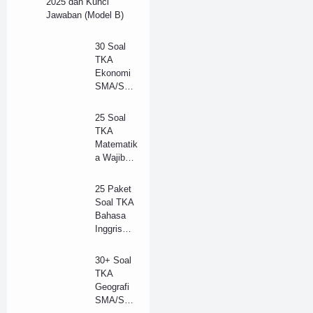
2025 dan Kunci
Jawaban (Model B)
30 Soal
TKA
Ekonomi
SMA/SM
K Tahun
2025 dan
25 Soal
Kunci
TKA
Jawaban
Matematik
(B)
a Wajib
SMA
Tahun
25 Paket
2025 +
Soal TKA
Kunci
Bahasa
Jawaban
Inggris
Lengkap
(Wajib)
(B)
SMA/SM
30+ Soal
K 2025 +
TKA
Kunci
Geografi
Jawaban
SMA/SM
(Model B)