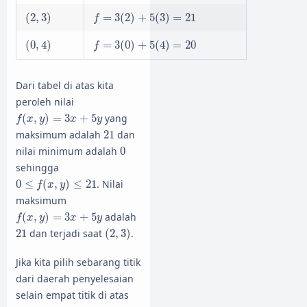
(
2
,
3
)
f
=
3
(
2
)
+
5
(
3
)
=
21
(
2
,
3
)
=
3
(
2
)
+
5
(
3
)
=
21
f
(
0
,
4
)
f
=
3
(
0
)
+
5
(
4
)
=
20
(
0
,
4
)
=
3
(
0
)
+
5
(
4
)
=
20
f
Dari tabel di atas kita
peroleh nilai
f
(
x
,
y
)
=
3
x
+
5
y
(
,
)
=
3
+
5
yang
f
x
y
x
y
21
maksimum adalah
21
dan
0
nilai minimum adalah
0
sehingga
0
≤
f
(
x
,
y
)
≤
21
0
≤
(
,
)
≤
21
. Nilai
f
x
y
maksimum
f
(
x
,
y
)
=
3
x
+
5
y
(
,
)
=
3
+
5
adalah
f
x
y
x
y
(
2
,
3
)
21
21
dan terjadi saat
(
2
,
3
)
.
Jika kita pilih sebarang titik
dari daerah penyelesaian
selain empat titik di atas