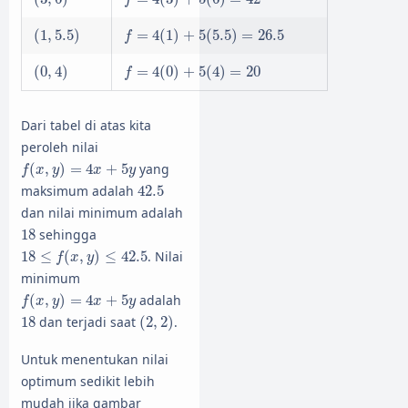
(
1
,
5.5
)
f
=
4
(
1
)
+
5
(
5.5
)
=
26.5
(
1
,
5.5
)
=
4
(
1
)
+
5
(
5.5
)
=
26.5
f
(
0
,
4
)
f
=
4
(
0
)
+
5
(
4
)
=
20
(
0
,
4
)
=
4
(
0
)
+
5
(
4
)
=
20
f
Dari tabel di atas kita
peroleh nilai
f
(
x
,
y
)
=
4
x
+
5
y
(
,
)
=
4
+
5
yang
f
x
y
x
y
42.5
maksimum adalah
42.5
dan nilai minimum adalah
18
18
sehingga
18
≤
f
(
x
,
y
)
≤
42.5
18
≤
(
,
)
≤
42.5
. Nilai
f
x
y
minimum
f
(
x
,
y
)
=
4
x
+
5
y
(
,
)
=
4
+
5
adalah
f
x
y
x
y
(
2
,
2
)
18
18
dan terjadi saat
(
2
,
2
)
.
Untuk menentukan nilai
optimum sedikit lebih
mudah jika gambar