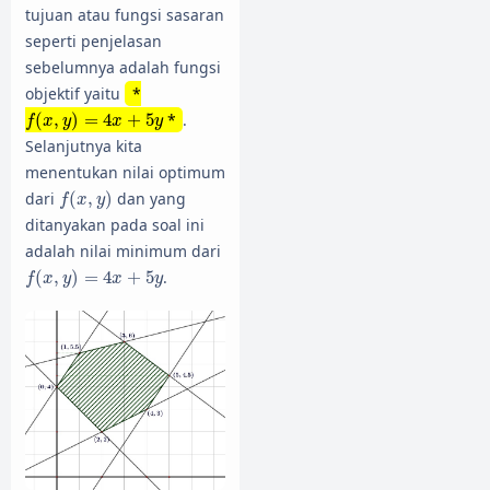
tujuan atau fungsi sasaran
seperti penjelasan
sebelumnya adalah fungsi
objektif yaitu
*
f
(
x
,
y
)
=
4
x
+
5
y
(
,
)
=
4
+
5
*
.
f
x
y
x
y
Selanjutnya kita
menentukan nilai optimum
f
(
x
,
y
)
dari
(
,
)
dan yang
f
x
y
ditanyakan pada soal ini
adalah nilai minimum dari
f
(
x
,
y
)
=
4
x
+
5
y
(
,
)
=
4
+
5
.
f
x
y
x
y