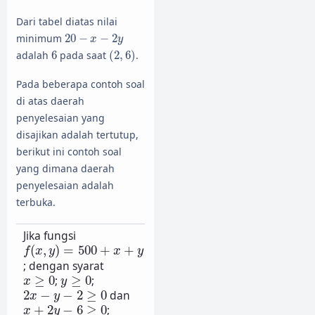
Dari tabel diatas nilai
20
−
x
−
2
y
minimum
20
−
−
2
x
y
(
2
,
6
)
6
adalah
6
pada saat
(
2
,
6
)
.
Pada beberapa contoh soal
di atas daerah
penyelesaian yang
disajikan adalah tertutup,
berikut ini contoh soal
yang dimana daerah
penyelesaian adalah
terbuka.
Jika fungsi
f
(
x
,
y
)
=
500
+
x
+
y
(
,
)
=
500
+
+
f
x
y
x
y
; dengan syarat
x
≥
0
y
≥
0
≥
0
;
≥
0
;
x
y
2
x
−
y
−
2
≥
0
2
−
−
2
≥
0
dan
x
y
x
+
2
y
−
6
≥
0
+
2
−
6
≥
0
;
x
y