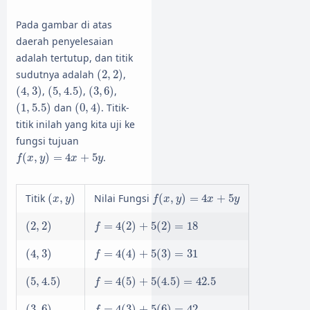
Pada gambar di atas
daerah penyelesaian
adalah tertutup, dan titik
(
2
,
2
)
sudutnya adalah
(
2
,
2
)
,
(
4
,
3
)
(
5
,
4.5
)
(
3
,
6
)
(
4
,
3
)
,
(
5
,
4.5
)
,
(
3
,
6
)
,
(
1
,
5.5
)
(
0
,
4
)
(
1
,
5.5
)
dan
(
0
,
4
)
. Titik-
titik inilah yang kita uji ke
fungsi tujuan
f
(
x
,
y
)
=
4
x
+
5
y
(
,
)
=
4
+
5
.
f
x
y
x
y
(
x
,
y
)
f
(
x
,
y
)
=
4
x
+
5
y
Titik
(
,
)
Nilai Fungsi
(
,
)
=
4
+
5
x
y
f
x
y
x
y
(
2
,
2
)
f
=
4
(
2
)
+
5
(
2
)
=
18
(
2
,
2
)
=
4
(
2
)
+
5
(
2
)
=
18
f
(
4
,
3
)
f
=
4
(
4
)
+
5
(
3
)
=
31
(
4
,
3
)
=
4
(
4
)
+
5
(
3
)
=
31
f
(
5
,
4.5
)
f
=
4
(
5
)
+
5
(
4.5
)
=
42.5
(
5
,
4.5
)
=
4
(
5
)
+
5
(
4.5
)
=
42.5
f
(
3
,
6
)
f
=
4
(
3
)
+
5
(
6
)
=
42
(
3
,
6
)
=
4
(
3
)
+
5
(
6
)
=
42
f