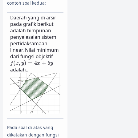
contoh soal kedua:
Daerah yang di arsir
pada grafik berikut
adalah himpunan
penyelesaian sistem
pertidaksamaan
linear. Nilai minimum
dari fungsi objektif
f
(
x
,
y
)
=
4
x
+
5
y
(
,
)
=
4
+
5
f
x
y
x
y
adalah...
Pada soal di atas yang
dikatakan dengan fungsi