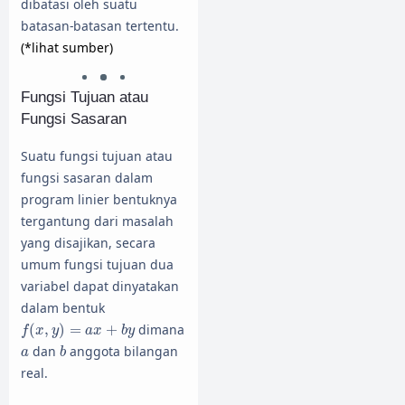
dibatasi oleh suatu
batasan-batasan tertentu.
(*lihat sumber)
Fungsi Tujuan atau
Fungsi Sasaran
Suatu fungsi tujuan atau
fungsi sasaran dalam
program linier bentuknya
tergantung dari masalah
yang disajikan, secara
umum fungsi tujuan dua
variabel dapat dinyatakan
dalam bentuk
f
(
x
,
y
)
=
a
x
+
b
y
(
,
)
=
+
dimana
f
x
y
a
x
b
y
b
a
dan
anggota bilangan
a
b
real.