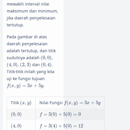
mewakili interval nilai
maksimum dan minimum,
jika daerah penyelesaian
tertutup.
Pada gambar di atas
daerah penyelesaian
adalah tertutup, dan titik
(
0
,
0
)
sudutnya adalah
(
0
,
0
)
,
(
4
,
0
)
(
2
,
3
)
(
0
,
4
)
(
4
,
0
)
,
(
2
,
3
)
dan
(
0
,
4
)
.
Titik-titik inilah yang kita
uji ke fungsi tujuan
f
(
x
,
y
)
=
3
x
+
5
y
(
,
)
=
3
+
5
.
f
x
y
x
y
(
x
,
y
)
f
(
x
,
y
)
=
3
x
+
5
y
Titik
(
,
)
Nilai Fungsi
(
,
)
=
3
+
5
x
y
f
x
y
x
y
(
0
,
0
)
f
=
3
(
0
)
+
5
(
0
)
=
0
(
0
,
0
)
=
3
(
0
)
+
5
(
0
)
=
0
f
(
4
,
0
)
f
=
3
(
4
)
+
5
(
0
)
=
12
(
4
,
0
)
=
3
(
4
)
+
5
(
0
)
=
12
f