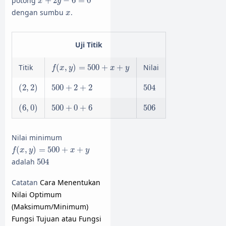
potong
+
2
−
6
=
0
x
y
x
dengan sumbu
.
x
Uji Titik
f
(
x
,
y
)
=
500
+
x
+
y
Titik
(
,
)
=
500
+
+
Nilai
f
x
y
x
y
(
2
,
2
)
504
500
+
2
+
2
(
2
,
2
)
500
+
2
+
2
504
(
6
,
0
)
500
+
0
+
6
506
(
6
,
0
)
500
+
0
+
6
506
Nilai minimum
f
(
x
,
y
)
=
500
+
x
+
y
(
,
)
=
500
+
+
f
x
y
x
y
504
adalah
504
Catatan
Cara Menentukan
Nilai Optimum
(Maksimum/Minimum)
Fungsi Tujuan atau Fungsi