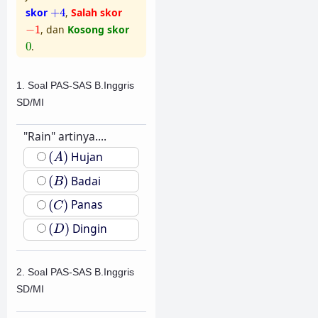
+
4
skor
+
4
,
Salah skor
−
1
−
1
, dan
Kosong skor
0
0
.
1. Soal PAS-SAS B.Inggris
SD/MI
"Rain" artinya....
(
A
)
(
)
Hujan
A
(
B
)
(
)
Badai
B
(
C
)
(
)
Panas
C
(
D
)
(
)
Dingin
D
2. Soal PAS-SAS B.Inggris
SD/MI