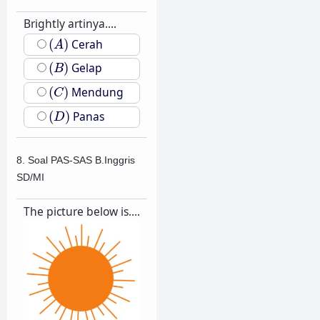
Brightly artinya....
(
A
)
(
)
Cerah
A
(
B
)
(
)
Gelap
B
(
C
)
(
)
Mendung
C
(
D
)
(
)
Panas
D
8. Soal PAS-SAS B.Inggris
SD/MI
The picture below is....