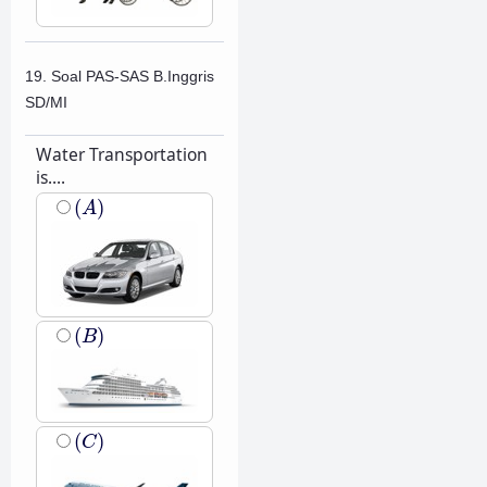
19. Soal PAS-SAS B.Inggris
SD/MI
Water Transportation
is....
(
A
)
(
)
A
(
B
)
(
)
B
(
C
)
(
)
C