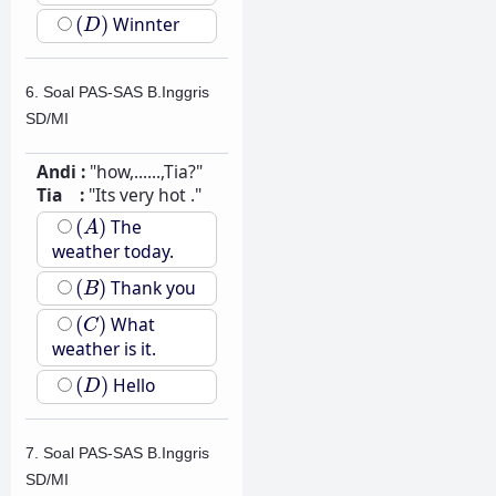
(
D
)
(
)
Winnter
D
6. Soal PAS-SAS B.Inggris
SD/MI
Andi :
"how,......,Tia?"
Tia :
"Its very hot ."
(
A
)
(
)
The
A
weather today.
(
B
)
(
)
Thank you
B
(
C
)
(
)
What
C
weather is it.
(
D
)
(
)
Hello
D
7. Soal PAS-SAS B.Inggris
SD/MI