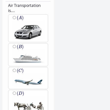
Air Transportation
is....
(
A
)
(
)
A
(
B
)
(
)
B
(
C
)
(
)
C
(
D
)
(
)
D