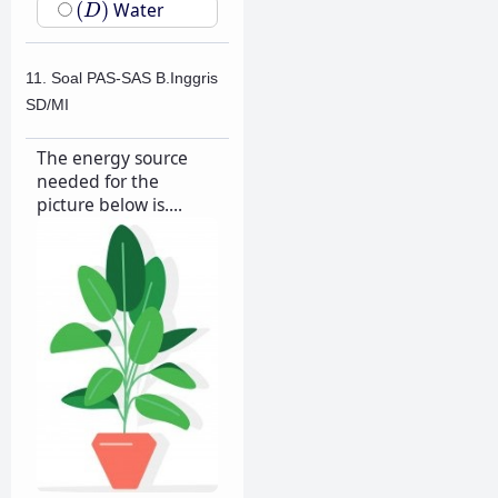
(
D
)
(
)
Water
D
11. Soal PAS-SAS B.Inggris
SD/MI
The energy source
needed for the
picture below is....