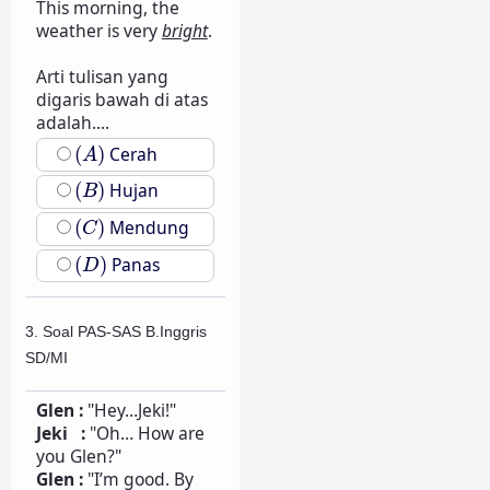
This morning, the
weather is very
bright
.
Arti tulisan yang
digaris bawah di atas
adalah....
(
A
)
(
)
Cerah
A
(
B
)
(
)
Hujan
B
(
C
)
(
)
Mendung
C
(
D
)
(
)
Panas
D
3. Soal PAS-SAS B.Inggris
SD/MI
Glen :
"Hey…Jeki!"
Jeki :
"Oh… How are
you Glen?"
Glen :
"I’m good. By