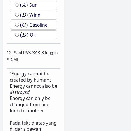
(
A
)
(
)
Sun
A
(
B
)
(
)
Wind
B
(
C
)
(
)
Gasoline
C
(
D
)
(
)
Oil
D
12. Soal PAS-SAS B.Inggris
SD/MI
"Energy cannot be
created by humans.
Energy cannot also be
destroyed
.
Energy can only be
changed from one
form to another."
Pada teks diatas yang
di garis bawahi