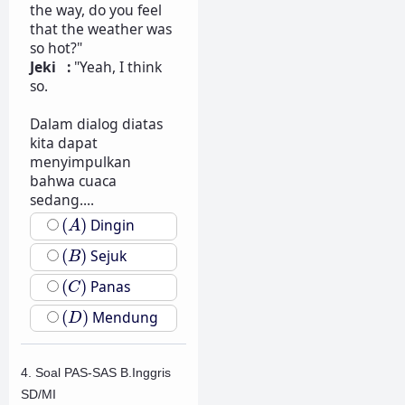
the way, do you feel
that the weather was
so hot?"
Jeki :
"Yeah, I think
so.
Dalam dialog diatas
kita dapat
menyimpulkan
bahwa cuaca
sedang....
(
A
)
(
)
Dingin
A
(
B
)
(
)
Sejuk
B
(
C
)
(
)
Panas
C
(
D
)
(
)
Mendung
D
4. Soal PAS-SAS B.Inggris
SD/MI