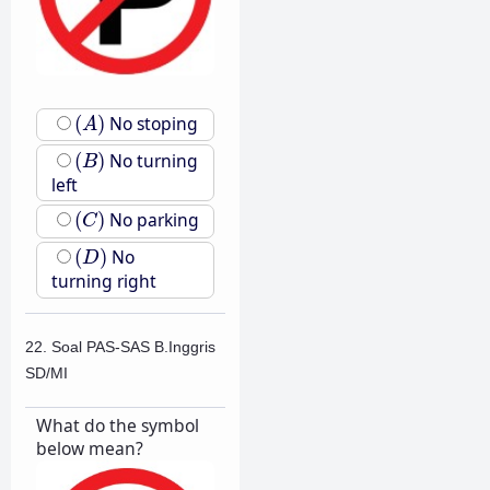
(
A
)
(
)
No stoping
A
(
B
)
(
)
No turning
B
left
(
C
)
(
)
No parking
C
(
D
)
(
)
No
D
turning right
22. Soal PAS-SAS B.Inggris
SD/MI
What do the symbol
below mean?