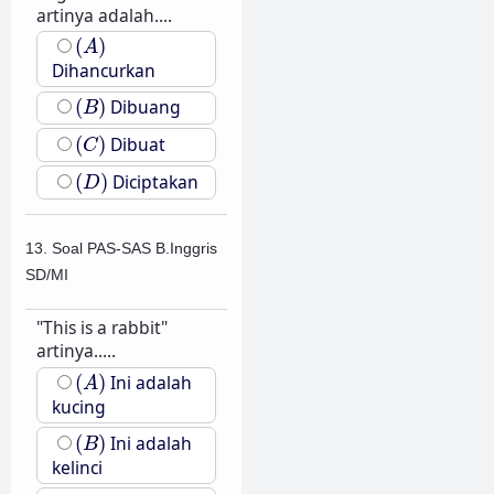
artinya adalah....
(
A
)
(
)
A
Dihancurkan
(
B
)
(
)
Dibuang
B
(
C
)
(
)
Dibuat
C
(
D
)
(
)
Diciptakan
D
13. Soal PAS-SAS B.Inggris
SD/MI
"This is a rabbit"
artinya.....
(
A
)
(
)
Ini adalah
A
kucing
(
B
)
(
)
Ini adalah
B
kelinci
(
C
)