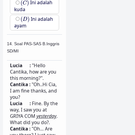
(
)
Ini adalah
C
kuda
(
D
)
(
)
Ini adalah
D
ayam
14. Soal PAS-SAS B.Inggris
SD/MI
Lucia :
"Hello
Cantika, how are you
this morning?".
Cantika :
"Oh..Hi Cia,
I am fine thanks, and
you?
Lucia :
Fine. By the
way, I saw you at
GRIYA COM
yesterday
.
What did you do?.
Cantika :
"Oh… Are