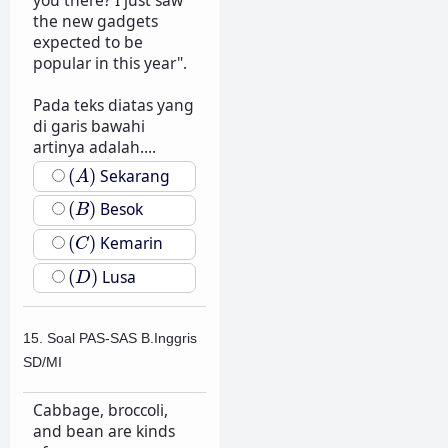
you there? I just saw
the new gadgets
expected to be
popular in this year".
Pada teks diatas yang
di garis bawahi
artinya adalah....
(
A
)
(
)
Sekarang
A
(
B
)
(
)
Besok
B
(
C
)
(
)
Kemarin
C
(
D
)
(
)
Lusa
D
15. Soal PAS-SAS B.Inggris
SD/MI
Cabbage, broccoli,
and bean are kinds