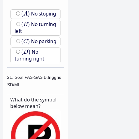
(
A
)
(
)
No stoping
A
(
B
)
(
)
No turning
B
left
(
C
)
(
)
No parking
C
(
D
)
(
)
No
D
turning right
21. Soal PAS-SAS B.Inggris
SD/MI
What do the symbol
below mean?