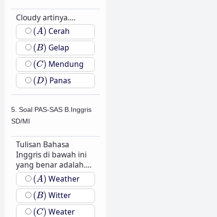
Cloudy artinya....
(
A
)
(
)
Cerah
A
(
B
)
(
)
Gelap
B
(
C
)
(
)
Mendung
C
(
D
)
(
)
Panas
D
5. Soal PAS-SAS B.Inggris
SD/MI
Tulisan Bahasa
Inggris di bawah ini
yang benar adalah....
(
A
)
(
)
Weather
A
(
B
)
(
)
Witter
B
(
C
)
(
)
Weater
C