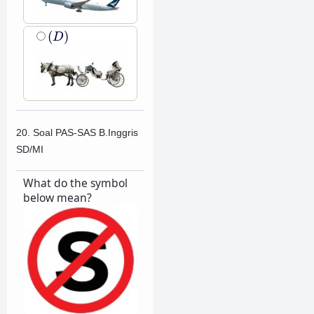
(
D
)
(
)
D
20. Soal PAS-SAS B.Inggris
SD/MI
What do the symbol
below mean?