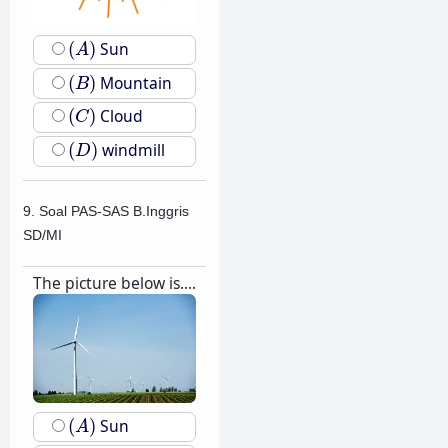
(
A
)
(
)
Sun
A
(
B
)
(
)
Mountain
B
(
C
)
(
)
Cloud
C
(
D
)
(
)
windmill
D
9. Soal PAS-SAS B.Inggris
SD/MI
The picture below is....
(
A
)
(
)
Sun
A