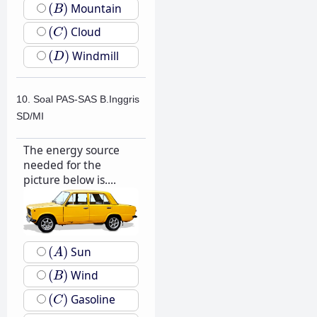
(
B
)
(
)
Mountain
B
(
C
)
(
)
Cloud
C
(
D
)
(
)
Windmill
D
10. Soal PAS-SAS B.Inggris
SD/MI
The energy source
needed for the
picture below is....
(
A
)
(
)
Sun
A
(
B
)
(
)
Wind
B
(
C
)
(
)
Gasoline
C