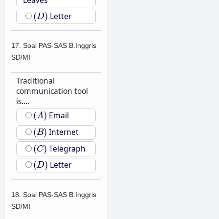
(
D
)
(
)
Letter
D
17. Soal PAS-SAS B.Inggris
SD/MI
Traditional
communication tool
is....
(
A
)
(
)
Email
A
(
B
)
(
)
Internet
B
(
C
)
(
)
Telegraph
C
(
D
)
(
)
Letter
D
18. Soal PAS-SAS B.Inggris
SD/MI