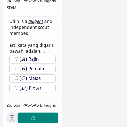
24. Soal PAS-SAS B.Inggris
SD/MI
Udin is a
diligent
and
independent scout
member,
arti kata yang digaris
bawahi adalah....
(
A
)
(
)
Rajin
A
(
B
)
(
)
Pemalu
B
(
C
)
(
)
Malas
C
(
D
)
(
)
Pintar
D
25. Soal PAS-SAS B.Inggris
SD/MI
Share
Lambang Gerakan