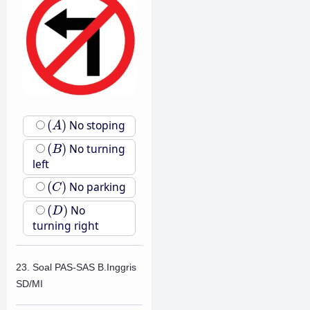
(
A
)
(
)
No stoping
A
(
B
)
(
)
No turning
B
left
(
C
)
(
)
No parking
C
(
D
)
(
)
No
D
turning right
23. Soal PAS-SAS B.Inggris
SD/MI