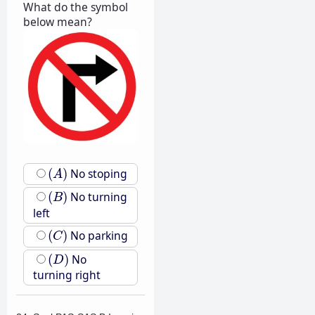
What do the symbol
below mean?
(
A
)
(
)
No stoping
A
(
B
)
(
)
No turning
B
left
(
C
)
(
)
No parking
C
(
D
)
(
)
No
D
turning right