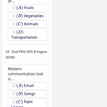
of....
(
A
)
(
)
Fruits
A
(
B
)
(
)
Vegetables
B
(
C
)
(
)
Animals
C
(
D
)
(
)
D
Transportation
16. Soal PAS-SAS B.Inggris
SD/MI
Modern
communication tool
is....
(
A
)
(
)
Email
A
(
B
)
(
)
Gongs
B
(
C
)
(
)
Palm
C
Leaves