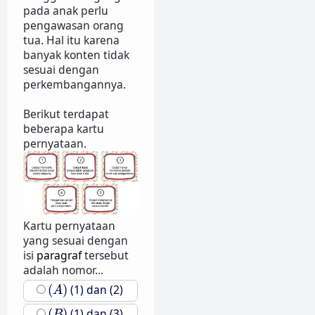
pada anak perlu
pengawasan orang
tua. Hal itu karena
banyak konten tidak
sesuai dengan
perkembangannya.
Berikut terdapat
beberapa kartu
pernyataan.
Kartu pernyataan
yang sesuai dengan
isi
paragraf
tersebut
adalah nomor...
(
A
)
(
)
(1) dan (2)
A
(
B
)
(
)
(1) dan (3)
B