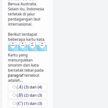
Benua Australia.
Selain itu, Indonesia
terletak di jalur
perdagangan laut
internasional.
Berikut terdapat
beberapa kartu kata.
Kartu yang
menunjukkan
sinonim dari kata
bercetak tebal pada
paragraf
tersebut
adalah...
(
A
)
(
)
(3) dan (4)
A
(
B
)
(
)
(2) dan (3)
B
(
C
)
(
)
(1) dan (3)
C