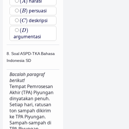
(
)
narasi
A
(
B
)
(
)
persuasi
B
(
C
)
(
)
deskripsi
C
(
D
)
(
)
D
argumentasi
8. Soal ASPD-TKA Bahasa
Indonesia SD
Bacalah paragraf
berikut!
Tempat Pemrosesan
Akhir (TPA) Piyungan
dinyatakan penuh.
Setiap hari, ratusan
ton sampah dikirim
ke TPA Piyungan.
Sampah-sampah di
TPA Piyungan