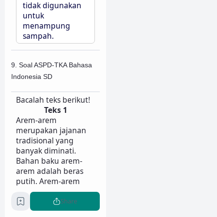
tidak digunakan
untuk
menampung
sampah.
9. Soal ASPD-TKA Bahasa
Indonesia SD
Bacalah teks berikut!
Teks 1
Arem-arem
merupakan jajanan
tradisional yang
banyak diminati.
Bahan baku arem-
arem adalah beras
putih. Arem-arem
bertekstur padat
dengan ukuran besar.
Share
Jajanan tradisional ini