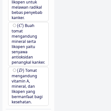
likopen untuk
melawan radikal
bebas penyebab
kanker.
(
C
)
(
)
Buah
C
tomat
mengandung
mineral serta
likopen yaitu
senyawa
antioksidan
penangkal kanker.
(
D
)
(
)
Tomat
D
mengandung
vitamin A,
mineral, dan
likopen yang
bermanfaat bagi
kesehatan.