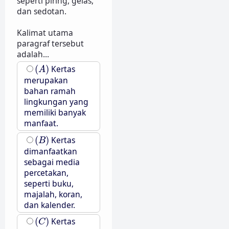
seperti piring, gelas,
dan sedotan.
Kalimat utama
paragraf tersebut
adalah...
(
A
)
(
)
Kertas
A
merupakan
bahan ramah
lingkungan yang
memiliki banyak
manfaat.
(
B
)
(
)
Kertas
B
dimanfaatkan
sebagai media
percetakan,
seperti buku,
majalah, koran,
dan kalender.
(
C
)
(
)
Kertas
C