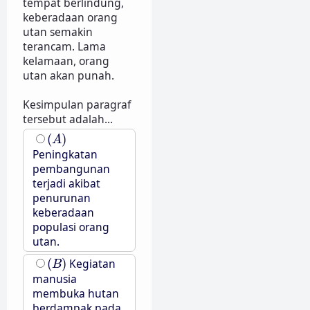
tempat berlindung,
keberadaan orang
utan semakin
terancam. Lama
kelamaan, orang
utan akan punah.
Kesimpulan paragraf
tersebut adalah...
(
A
)
(
)
A
Peningkatan
pembangunan
terjadi akibat
penurunan
keberadaan
populasi orang
utan.
(
B
)
(
)
Kegiatan
B
manusia
membuka hutan
berdampak pada