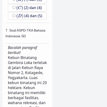
(
C
)
(
)
(2) dan (4)
C
(
D
)
(
)
(4) dan (5)
D
7. Soal ASPD-TKA Bahasa
Indonesia SD
Bacalah paragraf
berikut!
Kebun Binatang
Gembira Loka terletak
di Jalan Kebun Raya
Nomor 2, Kotagede,
Yogyakarta. Luas
kebun binatang ini 20
hektare. Kebun
binatang ini memiliki
berbagai fasilitas,
wahana rekreasi, dan