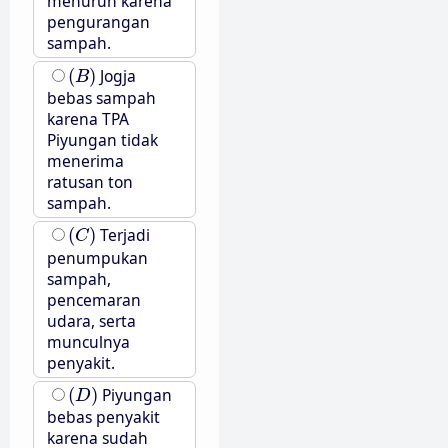
menurun karena
pengurangan
sampah.
(
B
)
(
)
Jogja
B
bebas sampah
karena TPA
Piyungan tidak
menerima
ratusan ton
sampah.
(
C
)
(
)
Terjadi
C
penumpukan
sampah,
pencemaran
udara, serta
munculnya
penyakit.
(
D
)
(
)
Piyungan
D
bebas penyakit
karena sudah