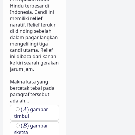
Hindu terbesar di
Indonesia. Candi ini
memiliki
relief
naratif. Relief terukir
di dinding sebelah
dalam pagar langkan
mengelilingi tiga
candi utama. Relief
ini dibaca dari kanan
ke kiri searah gerakan
jarum jam.
Makna kata yang
bercetak tebal pada
paragraf tersebut
adalah...
(
A
)
(
)
gambar
A
timbul
(
B
)
(
)
gambar
B
sketsa