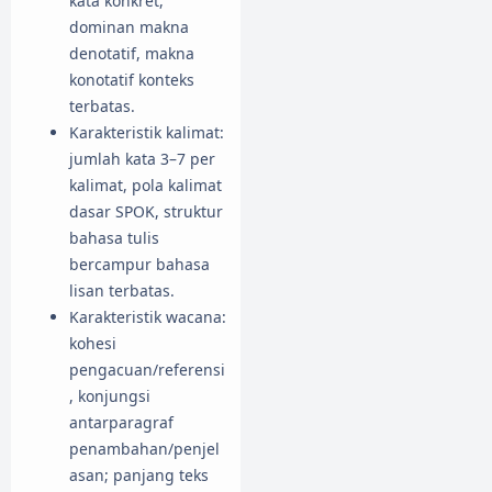
kata konkret,
dominan makna
denotatif, makna
konotatif konteks
terbatas.
Karakteristik kalimat:
jumlah kata 3–7 per
kalimat, pola kalimat
dasar SPOK, struktur
bahasa tulis
bercampur bahasa
lisan terbatas.
Karakteristik wacana:
kohesi
pengacuan/referensi
, konjungsi
antarparagraf
penambahan/penjel
asan; panjang teks