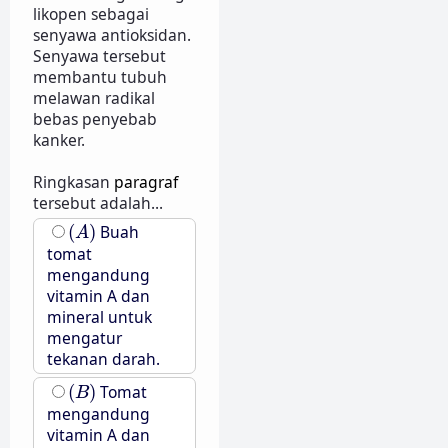
likopen sebagai
senyawa antioksidan.
Senyawa tersebut
membantu tubuh
melawan radikal
bebas penyebab
kanker.
Ringkasan
paragraf
tersebut adalah...
(
A
)
(
)
Buah
A
tomat
mengandung
vitamin A dan
mineral untuk
mengatur
tekanan darah.
(
B
)
(
)
Tomat
B
mengandung
vitamin A dan