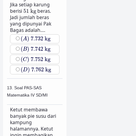
Jika setiap karung
51
kg
berisi
51
kg
beras.
Jadi jumlah beras
yang dipunyai Pak
Bagas adalah....
(
A
)
7.732
kg
(
)
7.732
kg
A
(
B
)
7.742
kg
(
)
7.742
kg
B
(
C
)
7.752
kg
(
)
7.752
kg
C
(
D
)
7.762
kg
(
)
7.762
kg
D
13. Soal PAS-SAS
Matematika IV SD/MI
Ketut membawa
banyak pie susu dari
kampung
halamannya. Ketut
ingin membagikan