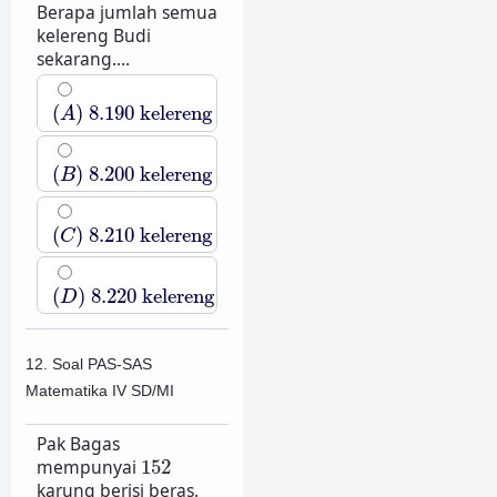
Berapa jumlah semua
kelereng Budi
sekarang....
(
A
)
8.190
kelereng
(
)
8.190
kelereng
A
(
B
)
8.200
kelereng
(
)
8.200
kelereng
B
(
C
)
8.210
kelereng
(
)
8.210
kelereng
C
(
D
)
8.220
kelereng
(
)
8.220
kelereng
D
12. Soal PAS-SAS
Matematika IV SD/MI
Pak Bagas
152
mempunyai
152
karung berisi beras.