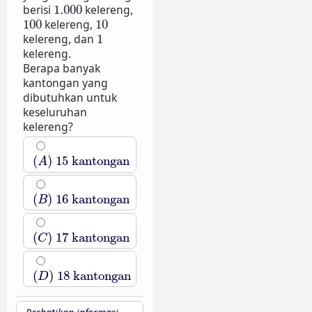
1.000
berisi
1.000
kelereng,
100
10
100
kelereng,
10
1
kelereng, dan
1
kelereng.
Berapa banyak
kantongan yang
dibutuhkan untuk
keseluruhan
kelereng?
(
A
)
15
kantongan
(
)
15
kantongan
A
(
B
)
16
kantongan
(
)
16
kantongan
B
(
C
)
17
kantongan
(
)
17
kantongan
C
(
D
)
18
kantongan
(
)
18
kantongan
D