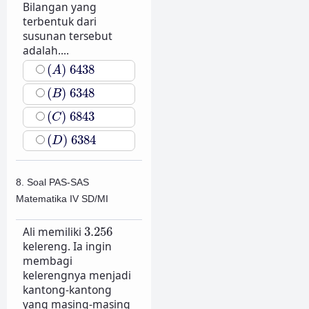
Bilangan yang
terbentuk dari
susunan tersebut
adalah....
(
A
)
6438
(
)
6438
A
(
B
)
6348
(
)
6348
B
(
C
)
6843
(
)
6843
C
(
D
)
6384
(
)
6384
D
8. Soal PAS-SAS
Matematika IV SD/MI
3.256
Ali memiliki
3.256
kelereng. Ia ingin
membagi
kelerengnya menjadi
kantong-kantong
yang masing-masing