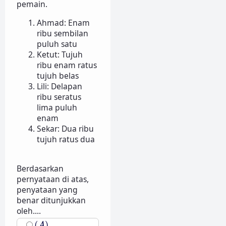
pemain.
Ahmad: Enam
ribu sembilan
puluh satu
Ketut: Tujuh
ribu enam ratus
tujuh belas
Lili: Delapan
ribu seratus
lima puluh
enam
Sekar: Dua ribu
tujuh ratus dua
Berdasarkan
pernyataan di atas,
penyataan yang
benar ditunjukkan
oleh....
(
A
)
(
)
A