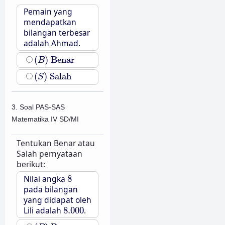
Pemain yang
mendapatkan
bilangan terbesar
adalah Ahmad.
(
B
)
Benar
(
)
Benar
B
(
S
)
Salah
(
)
Salah
S
3. Soal PAS-SAS
Matematika IV SD/MI
Tentukan Benar atau
Salah pernyataan
berikut:
8
Nilai angka
8
pada bilangan
yang didapat oleh
8.000
Lili adalah
8.000
.
(
B
)
Benar