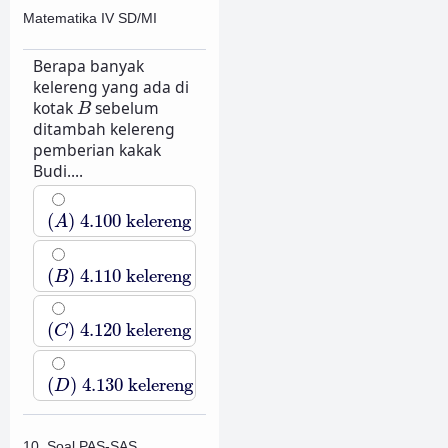
Matematika IV SD/MI
Berapa banyak
kelereng yang ada di
B
kotak
sebelum
B
ditambah kelereng
pemberian kakak
Budi....
(
A
)
4.100
kelereng
(
)
4.100
kelereng
A
(
B
)
4.110
kelereng
(
)
4.110
kelereng
B
(
C
)
4.120
kelereng
(
)
4.120
kelereng
C
(
D
)
4.130
kelereng
(
)
4.130
kelereng
D
10. Soal PAS-SAS