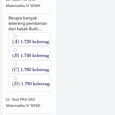
Matematika IV SD/MI
Berapa banyak
kelereng pemberian
dari kakak Budi....
(
A
)
1.720
kelereng
(
)
1.720
kelereng
A
(
B
)
1.740
kelereng
(
)
1.740
kelereng
B
(
C
)
1.760
kelereng
(
)
1.760
kelereng
C
(
D
)
1.780
kelereng
(
)
1.780
kelereng
D
11. Soal PAS-SAS
Matematika IV SD/MI