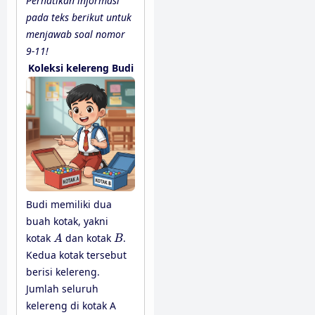
Perhatikan informasi
pada teks berikut untuk
menjawab soal nomor
9-11!
Koleksi kelereng Budi
Budi memiliki dua
buah kotak, yakni
A
B
kotak
dan kotak
.
A
B
Kedua kotak tersebut
berisi kelereng.
Jumlah seluruh
kelereng di kotak A