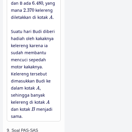
6.480
dan B ada
6.480
, yang
2.370
mana
2.370
kelereng
A
diletakkan di kotak
.
A
Suatu hari Budi diberi
hadiah oleh kakaknya
kelereng karena ia
sudah membantu
mencuci sepedah
motor kakaknya.
Kelereng tersebut
dimasukkan Budi ke
A
dalam kotak
,
A
sehingga banyak
A
kelereng di kotak
A
B
dan kotak
menjadi
B
sama.
9. Soal PAS-SAS