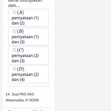
benar ditunjukkan
oleh....
(
A
)
(
)
A
pernyataan (1)
dan (2)
(
B
)
(
)
B
pernyataan (1)
dan (3)
(
C
)
(
)
C
pernyataan (2)
dan (3)
(
D
)
(
)
D
pernyataan (2)
dan (4)
14. Soal PAS-SAS
Matematika IV SD/MI