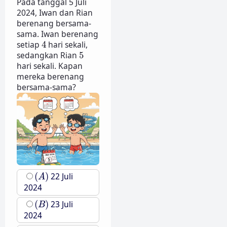
Pada tanggal 5 Juli
2024, Iwan dan Rian
berenang bersama-
sama. Iwan berenang
4
setiap
4
hari sekali,
5
sedangkan Rian
5
hari sekali. Kapan
mereka berenang
bersama-sama?
(
A
)
(
)
22 Juli
A
2024
(
B
)
(
)
23 Juli
B
2024