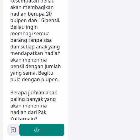
kesempatan beliau
akan membagikan
20
hadiah berupa
20
16
pulpen dan
16
pensil.
Beliau ingin
membagi semua
barang tanpa sisa
dan setiap anak yang
mendapatkan hadiah
akan menerima
pensil dengan jumlah
yang sama. Begitu
pula dengan pulpen.
Berapa jumlah anak
paling banyak yang
akan menerima
hadiah dari Pak
Zulkarnain?
(
A
)
10
(
)
10
A
Share
(
B
)
8
(
)
8
B