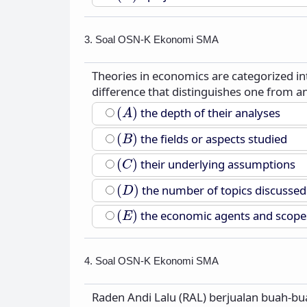
3. Soal OSN-K Ekonomi SMA
Theories in economics are categorized 
difference that distinguishes one from an
(
A
)
(
)
the depth of their analyses
A
(
B
)
(
)
the fields or aspects studied
B
(
C
)
(
)
their underlying assumptions
C
(
D
)
(
)
the number of topics discussed
D
(
E
)
(
)
the economic agents and scope
E
4. Soal OSN-K Ekonomi SMA
Raden Andi Lalu (RAL) berjualan buah-bu