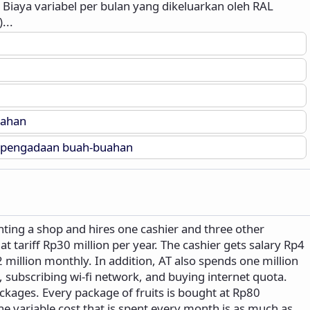
aya variabel per bulan yang dikeluarkan oleh RAL
...
uahan
n pengadaan buah-buahan
nting a shop and hires one cashier and three other
at tariff Rp30 million per year. The cashier gets salary Rp4
 million monthly. In addition, AT also spends one million
, subscribing wi-fi network, and buying internet quota.
ckages. Every package of fruits is bought at Rp80
 variable cost that is spent every month is as much as...