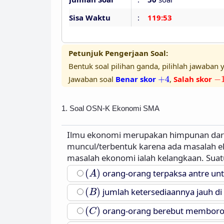
Sisa Waktu
:
119:52
Petunjuk Pengerjaan Soal:
Bentuk soal pilihan ganda, pilihlah jawaban y
+
4
−
Jawaban soal
Benar skor
+
4
,
Salah skor
−
1. Soal OSN-K Ekonomi SMA
Ilmu ekonomi merupakan himpunan dari 
muncul/terbentuk karena ada masalah e
masalah ekonomi ialah kelangkaan. Suatu
(
A
)
(
)
orang-orang terpaksa antre u
A
(
B
)
(
)
jumlah ketersediaannya jauh d
B
(
C
)
(
)
orang-orang berebut memboron
C