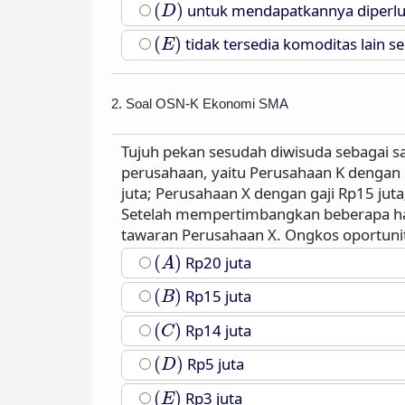
(
D
)
(
)
untuk mendapatkannya diperlu
D
(
E
)
(
)
tidak tersedia komoditas lain s
E
2. Soal OSN-K Ekonomi SMA
Tujuh pekan sesudah diwisuda sebagai 
perusahaan, yaitu Perusahaan K dengan g
juta; Perusahaan X dengan gaji Rp15 juta
Setelah mempertimbangkan beberapa ha
tawaran Perusahaan X. Ongkos oportunitas
(
A
)
(
)
Rp20 juta
A
(
B
)
(
)
Rp15 juta
B
(
C
)
(
)
Rp14 juta
C
(
D
)
(
)
Rp5 juta
D
(
E
)
(
)
Rp3 juta
E