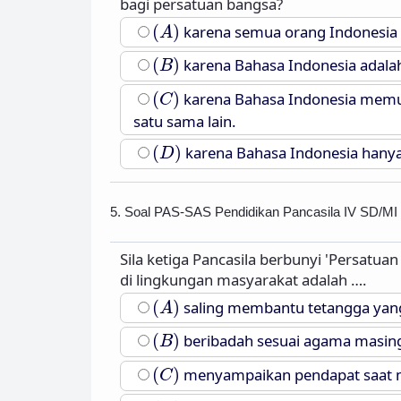
bagi persatuan bangsa?
(
A
)
(
)
karena semua orang Indonesia b
A
(
B
)
(
)
karena Bahasa Indonesia adala
B
(
C
)
(
)
karena Bahasa Indonesia mem
C
satu sama lain.
(
D
)
(
)
karena Bahasa Indonesia hanya
D
5. Soal PAS-SAS Pendidikan Pancasila IV SD/MI
Sila ketiga Pancasila berbunyi 'Persatua
di lingkungan masyarakat adalah ….
(
A
)
(
)
saling membantu tetangga yan
A
(
B
)
(
)
beribadah sesuai agama masin
B
(
C
)
(
)
menyampaikan pendapat saat
C
(
D
)