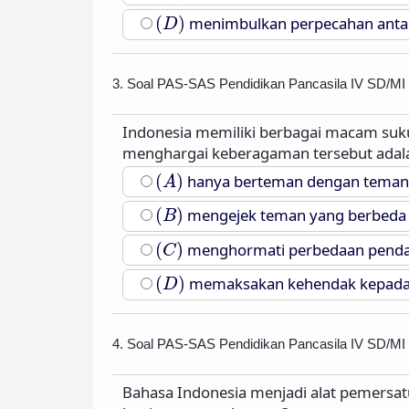
(
D
)
(
)
menimbulkan perpecahan anta
D
3. Soal PAS-SAS Pendidikan Pancasila IV SD/MI
Indonesia memiliki berbagai macam suku
menghargai keberagaman tersebut adal
(
A
)
(
)
hanya berteman dengan teman 
A
(
B
)
(
)
mengejek teman yang berbeda
B
(
C
)
(
)
menghormati perbedaan pendap
C
(
D
)
(
)
memaksakan kehendak kepada o
D
4. Soal PAS-SAS Pendidikan Pancasila IV SD/MI
Bahasa Indonesia menjadi alat pemersa