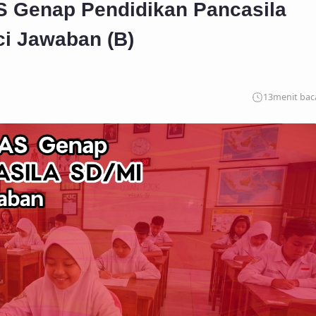
S Genap Pendidikan Pancasila
ci Jawaban (B)
13
menit bac