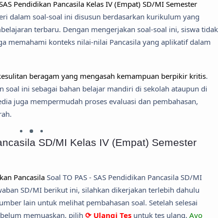
SAS Pendidikan Pancasila Kelas IV (Empat) SD/MI Semester
i dalam soal-soal ini disusun berdasarkan kurikulum yang
belajaran terbaru. Dengan mengerjakan soal-soal ini, siswa tidak
ga memahami konteks nilai-nilai Pancasila yang aplikatif dalam
t kesulitan beragam yang mengasah kemampuan berpikir kritis
.
soal ini sebagai bahan belajar mandiri di sekolah ataupun di
rsedia juga mempermudah proses evaluasi dan pembahasan,
rah.
ncasila SD/MI Kelas IV (Empat) Semester
kan Pancasila
Soal TO PAS - SAS Pendidikan Pancasila SD/MI
aban SD/MI berikut ini, silahkan dikerjakan terlebih dahulu
ber lain untuk melihat pembahasan soal. Setelah selesai
a belum memuaskan, pilih
⟳ Ulangi Tes
untuk tes ulang.
Ayo