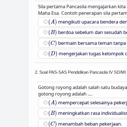
Sila pertama Pancasila mengajarkan kit
Maha Esa. Contoh penerapan sila pertam
(
A
)
(
)
mengikuti upacara bendera deng
A
(
B
)
(
)
berdoa sebelum dan sesudah bel
B
(
C
)
(
)
bermain bersama teman tanpa
C
(
D
)
(
)
mengerjakan tugas kelompok d
D
2. Soal PAS-SAS Pendidikan Pancasila IV SD/MI
Gotong royong adalah salah satu budaya
gotong royong adalah ….
(
A
)
(
)
mempercepat selesainya pekerj
A
(
B
)
(
)
meningkatkan rasa individualis
B
(
C
)
(
)
menambah beban pekerjaan.
C