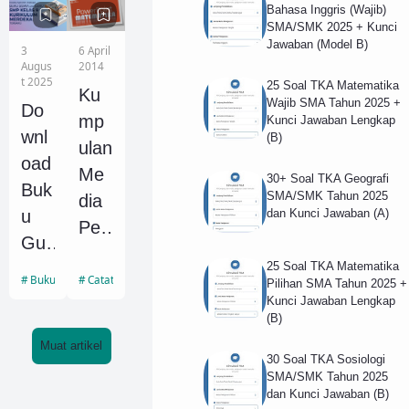
Bahasa Inggris (Wajib)
Sis
Sis
SMA/SMK 2025 + Kunci
wa
wa
Jawaban (Model B)
3
6 April
SM
SM
Augus
2014
t 2025
25 Soal TKA Matematika
P
P
Ku
Wajib SMA Tahun 2025 +
Do
Kel
Kel
mp
Kunci Jawaban Lengkap
wnl
(B)
as
as
ulan
oad
8
7
Me
30+ Soal TKA Geografi
Buk
SMA/SMK Tahun 2025
Kuri
Kuri
dia
u
dan Kunci Jawaban (A)
kulu
kulu
Pe
Gur
m
m
mb
u
25 Soal TKA Matematika
Mer
Mer
elaj
Buku Sekolah
Catatan SMP
Pilihan SMA Tahun 2025 +
dan
Kunci Jawaban Lengkap
dek
dek
ara
(B)
Sis
a
a
n
wa
Muat artikel
Rev
Rev
Po
30 Soal TKA Sosiologi
SM
SMA/SMK Tahun 2025
isi
isi
wer
dan Kunci Jawaban (B)
P