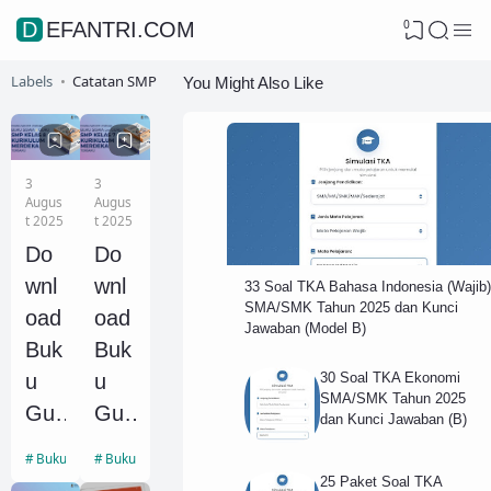
0
DEFANTRI.COM
Labels
Catatan SMP
You Might Also Like
3
3
Augus
Augus
t 2025
t 2025
Do
Do
wnl
wnl
33 Soal TKA Bahasa Indonesia (Wajib)
SMA/SMK Tahun 2025 dan Kunci
oad
oad
Jawaban (Model B)
Buk
Buk
30 Soal TKA Ekonomi
u
u
SMA/SMK Tahun 2025
Gur
Gur
dan Kunci Jawaban (B)
u
u
Buku Sekolah
Buku Sekolah
dan
dan
25 Paket Soal TKA