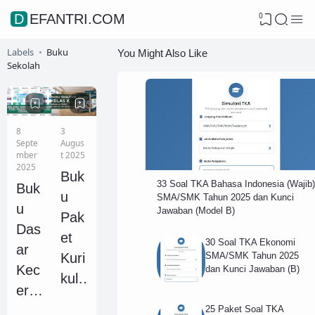
0
DEFANTRI.COM
Labels
Buku
You Might Also Like
Sekolah
8
3
Septe
Augus
mber
t 2025
2025
Buk
33 Soal TKA Bahasa Indonesia (Wajib)
Buk
u
SMA/SMK Tahun 2025 dan Kunci
u
Jawaban (Model B)
Pak
Das
et
30 Soal TKA Ekonomi
ar
SMA/SMK Tahun 2025
Kuri
Kec
dan Kunci Jawaban (B)
kulu
erd
m
asa
25 Paket Soal TKA