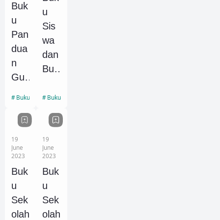
(Gu
Buk
Kel
u
ru
u
as
Sis
dan
Pan
11
wa
Sis
dua
Kuri
dan
wa)
n
kulu
Buk
pdf
Gur
m
u
Rev
u
Mer
Gur
Buku Edukasi
Buku Edukasi
isi
Unt
dek
u
Ter
uk
a
SM
bar
PA
Rev
A/S
19
19
u
UD
June
June
isi
MK
2023
2023
Kuri
Ter
Kel
Buk
Buk
kulu
bar
as
u
u
m
u
12
Sek
Sek
Mer
Kuri
olah
olah
dek