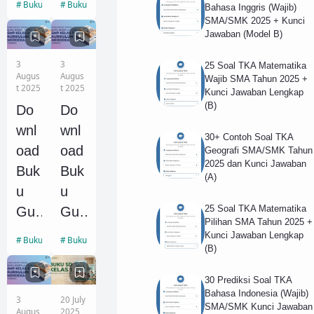
Mer
Buku Edukasi
Buku Sekolah
Bahasa Inggris (Wajib)
n
SMA/SMK 2025 + Kunci
dek
Jawaban (Model B)
Bua
a
tan
Kel
3
3
25 Soal TKA Matematika
(AI)
Augus
Augus
Wajib SMA Tahun 2025 +
as
t 2025
t 2025
Kunci Jawaban Lengkap
Unt
10
(B)
Do
Do
uk
SM
wnl
wnl
Pel
30+ Contoh Soal TKA
A/S
oad
oad
Geografi SMA/SMK Tahun
ajar
2025 dan Kunci Jawaban
MK:
Buk
Buk
Ting
(A)
Buk
u
u
kat
u
25 Soal TKA Matematika
Gur
Gur
SD/
Pilihan SMA Tahun 2025 +
Gur
u
u
Kunci Jawaban Lengkap
MI,
Buku Sekolah
Buku Sekolah
u
(B)
dan
dan
SM
dan
Sis
Sis
P/M
30 Prediksi Soal TKA
Sis
wa
wa
Bahasa Indonesia (Wajib)
Ts,
3
20 July
SMA/SMK Kunci Jawaban
wa
SM
SM
Augus
2025