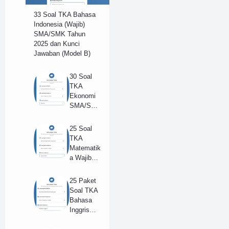
33 Soal TKA Bahasa
Indonesia (Wajib)
SMA/SMK Tahun
2025 dan Kunci
Jawaban (Model B)
30 Soal
TKA
Ekonomi
SMA/SM
K Tahun
2025 dan
25 Soal
Kunci
TKA
Jawaban
Matematik
(B)
a Wajib
SMA
Tahun
25 Paket
2025 +
Soal TKA
Kunci
Bahasa
Jawaban
Inggris
Lengkap
(Wajib)
(B)