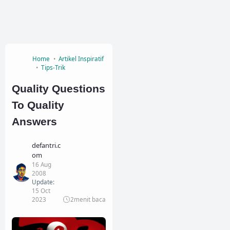
Home
Artikel Inspiratif
Tips-Trik
Quality Questions
To Quality
Answers
defantri.c
om
16 Aug
2008
Update:
15 Oct
2023
2
menit baca