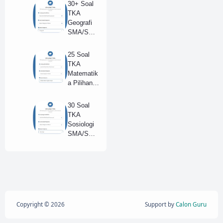
SMA/SM
30+ Soal
K 2025 +
TKA
Kunci
Geografi
Jawaban
SMA/SM
(Model B)
K Tahun
2025 dan
25 Soal
Kunci
TKA
Jawaban
Matematik
(A)
a Pilihan
SMA
Tahun
30 Soal
2025 +
TKA
Kunci
Sosiologi
Jawaban
SMA/SM
Lengkap
K Tahun
(B)
2025 dan
Kunci
Jawaban
(B)
Copyright ©
2026
Support by
Calon Guru