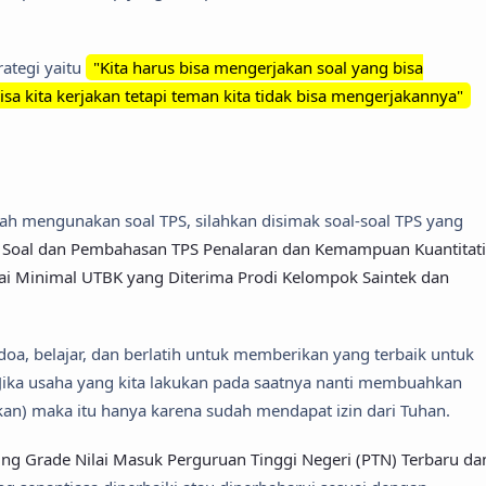
ategi yaitu
"Kita harus bisa mengerjakan soal yang bisa
isa kita kerjakan tetapi teman kita tidak bisa mengerjakannya"
dah mengunakan soal TPS, silahkan disimak soal-soal TPS yang
 Soal dan Pembahasan TPS Penalaran dan Kemampuan Kuantitati
lai Minimal UTBK yang Diterima Prodi Kelompok Saintek dan
doa, belajar, dan berlatih untuk memberikan yang terbaik untuk
ta. Jika usaha yang kita lakukan pada saatnya nanti membuahkan
nkan) maka itu hanya karena sudah mendapat izin dari Tuhan.
ing Grade Nilai Masuk Perguruan Tinggi Negeri (PTN) Terbaru da