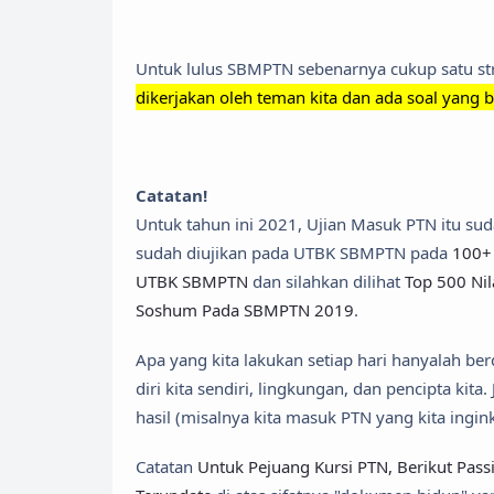
Untuk lulus SBMPTN sebenarnya cukup satu str
dikerjakan oleh teman kita dan ada soal yang b
Catatan!
Untuk tahun ini 2021, Ujian Masuk PTN itu su
sudah diujikan pada UTBK SBMPTN pada
100+
UTBK SBMPTN
dan silahkan dilihat
Top 500 Ni
Soshum Pada SBMPTN 2019
.
Apa yang kita lakukan setiap hari hanyalah ber
diri kita sendiri, lingkungan, dan pencipta ki
hasil (misalnya kita masuk PTN yang kita ingi
Catatan
Untuk Pejuang Kursi PTN, Berikut Pass