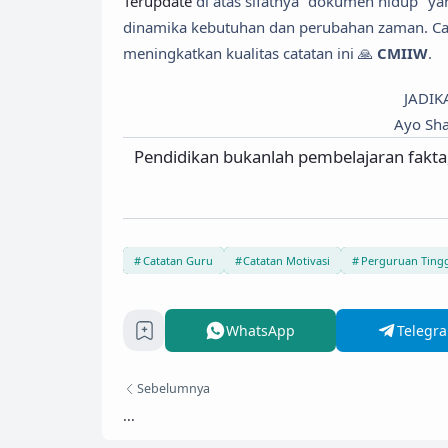
Terupdate
di atas sifatnya "dokumen hidup" ya
dinamika kebutuhan dan perubahan zaman. Ca
meningkatkan kualitas catatan ini 🙏
CMIIW
.
JADIK
Ayo Sha
Pendidikan bukanlah pembelajaran fakta, 
Catatan Guru
Catatan Motivasi
Perguruan Ting
WhatsApp
Telegr
Sebelumnya
...