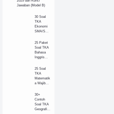
2025 dan Kunci
Jawaban (Model B)
30 Soal
TKA
Ekonomi
SMA/SM
K Tahun
2025 dan
25 Paket
Kunci
Soal TKA
Jawaban
Bahasa
(B)
Inggris
(Wajib)
SMA/SM
25 Soal
K 2025 +
TKA
Kunci
Matematik
Jawaban
a Wajib
(Model B)
SMA
Tahun
30+
2025 +
Contoh
Kunci
Soal TKA
Jawaban
Geografi
Lengkap
SMA/SM