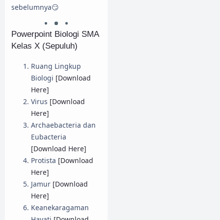
sebelumnya😏
Powerpoint Biologi SMA
Kelas X (Sepuluh)
Ruang Lingkup
Biologi
[Download
Here]
Virus
[Download
Here]
Archaebacteria dan
Eubacteria
[Download Here]
Protista
[Download
Here]
Jamur
[Download
Here]
Keanekaragaman
Hayati
[Download