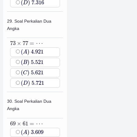
(
)
7.316
D
29. Soal Perkalian Dua
Angka
73
×
77
=
⋯
73
×
77
=
⋯
(
A
)
4.921
(
)
4.921
A
(
B
)
5.521
(
)
5.521
B
(
C
)
5.621
(
)
5.621
C
(
D
)
5.721
(
)
5.721
D
30. Soal Perkalian Dua
Angka
69
×
61
=
⋯
69
×
61
=
⋯
(
A
)
3.609
(
)
3.609
A