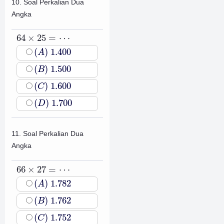
10. Soal Perkalian Dua
Angka
64
×
25
=
⋯
64
×
25
=
⋯
(
A
)
1.400
(
)
1.400
A
(
B
)
1.500
(
)
1.500
B
(
C
)
1.600
(
)
1.600
C
(
D
)
1.700
(
)
1.700
D
11. Soal Perkalian Dua
Angka
66
×
27
=
⋯
66
×
27
=
⋯
(
A
)
1.782
(
)
1.782
A
(
B
)
1.762
(
)
1.762
B
(
C
)
1.752
(
)
1.752
C