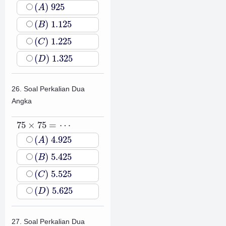
(
A
)
925
(
)
925
A
(
B
)
1.125
(
)
1.125
B
(
C
)
1.225
(
)
1.225
C
(
D
)
1.325
(
)
1.325
D
26. Soal Perkalian Dua
Angka
75
×
75
=
⋯
75
×
75
=
⋯
(
A
)
4.925
(
)
4.925
A
(
B
)
5.425
(
)
5.425
B
(
C
)
5.525
(
)
5.525
C
(
D
)
5.625
(
)
5.625
D
27. Soal Perkalian Dua