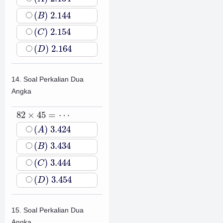
(
B
)
2.144
(
)
2.144
B
(
C
)
2.154
(
)
2.154
C
(
D
)
2.164
(
)
2.164
D
14. Soal Perkalian Dua
Angka
82
×
45
=
⋯
82
×
45
=
⋯
(
A
)
3.424
(
)
3.424
A
(
B
)
3.434
(
)
3.434
B
(
C
)
3.444
(
)
3.444
C
(
D
)
3.454
(
)
3.454
D
15. Soal Perkalian Dua
Angka