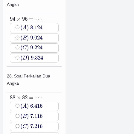
Angka
94
×
96
=
⋯
94
×
96
=
⋯
(
A
)
8.124
(
)
8.124
A
(
B
)
9.024
(
)
9.024
B
(
C
)
9.224
(
)
9.224
C
(
D
)
9.324
(
)
9.324
D
28. Soal Perkalian Dua
Angka
88
×
82
=
⋯
88
×
82
=
⋯
(
A
)
6.416
(
)
6.416
A
(
B
)
7.116
(
)
7.116
B
(
C
)
7.216
(
)
7.216
C
(
D
)
7.316