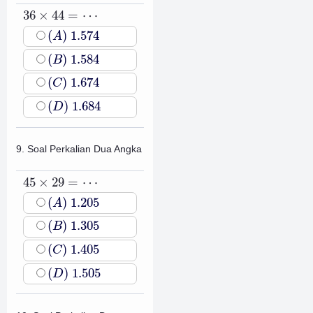
36
×
44
=
⋯
36
×
44
=
⋯
(
A
)
1.574
(
)
1.574
A
(
B
)
1.584
(
)
1.584
B
(
C
)
1.674
(
)
1.674
C
(
D
)
1.684
(
)
1.684
D
9. Soal Perkalian Dua Angka
45
×
29
=
⋯
45
×
29
=
⋯
(
A
)
1.205
(
)
1.205
A
(
B
)
1.305
(
)
1.305
B
(
C
)
1.405
(
)
1.405
C
(
D
)
1.505
(
)
1.505
D