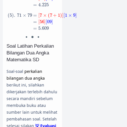
=
4.225
(
5
)
.
71
×
79
=
[
7
×
(
7
+
1
)
]
[
1
×
9
]
=
[
56
]
[
09
]
=
5.609
(
5
)
.
71
×
79
=
[
7
×
(
7
+
1
)
]
[
1
×
9
]
=
[
56
]
[
09
]
=
5.609
Soal Latihan Perkalian
Bilangan Dua Angka
Matematika SD
Soal-soal
perkalian
bilangan dua angka
berikut ini, silahkan
dikerjakan terlebih dahulu
secara mandiri sebelum
membuka buku atau
sumber lain untuk melihat
pembahasan soal. Setelah
selesai silakan
💡 Evaluasi