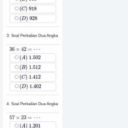
(
C
)
918
(
)
918
C
(
D
)
928
(
)
928
D
3. Soal Perkalian Dua Angka
36
×
42
=
⋯
36
×
42
=
⋯
(
A
)
1.502
(
)
1.502
A
(
B
)
1.512
(
)
1.512
B
(
C
)
1.412
(
)
1.412
C
(
D
)
1.402
(
)
1.402
D
4. Soal Perkalian Dua Angka
57
×
23
=
⋯
57
×
23
=
⋯
(
A
)
1.201
(
)
1.201
A