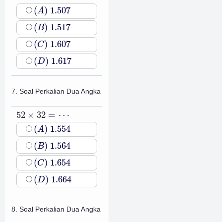
(
A
)
1.507
(
)
1.507
A
(
B
)
1.517
(
)
1.517
B
(
C
)
1.607
(
)
1.607
C
(
D
)
1.617
(
)
1.617
D
7. Soal Perkalian Dua Angka
52
×
32
=
⋯
52
×
32
=
⋯
(
A
)
1.554
(
)
1.554
A
(
B
)
1.564
(
)
1.564
B
(
C
)
1.654
(
)
1.654
C
(
D
)
1.664
(
)
1.664
D
8. Soal Perkalian Dua Angka