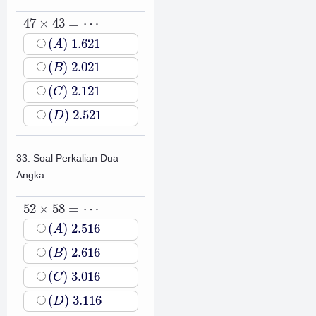
47
×
43
=
⋯
47
×
43
=
⋯
(
A
)
1.621
(
)
1.621
A
(
B
)
2.021
(
)
2.021
B
(
C
)
2.121
(
)
2.121
C
(
D
)
2.521
(
)
2.521
D
33. Soal Perkalian Dua
Angka
52
×
58
=
⋯
52
×
58
=
⋯
(
A
)
2.516
(
)
2.516
A
(
B
)
2.616
(
)
2.616
B
(
C
)
3.016
(
)
3.016
C
(
D
)
3.116
(
)
3.116
D