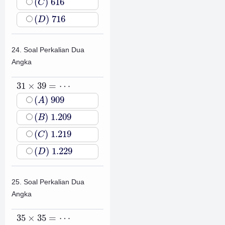
(
)
616
C
(
D
)
716
(
)
716
D
24. Soal Perkalian Dua
Angka
31
×
39
=
⋯
31
×
39
=
⋯
(
A
)
909
(
)
909
A
(
B
)
1.209
(
)
1.209
B
(
C
)
1.219
(
)
1.219
C
(
D
)
1.229
(
)
1.229
D
25. Soal Perkalian Dua
Angka
35
×
35
=
⋯
35
×
35
=
⋯