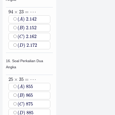
94
×
23
=
⋯
94
×
23
=
⋯
(
A
)
2.142
(
)
2.142
A
(
B
)
2.152
(
)
2.152
B
(
C
)
2.162
(
)
2.162
C
(
D
)
2.172
(
)
2.172
D
16. Soal Perkalian Dua
Angka
25
×
35
=
⋯
25
×
35
=
⋯
(
A
)
855
(
)
855
A
(
B
)
865
(
)
865
B
(
C
)
875
(
)
875
C
(
D
)
885
(
)
885
D