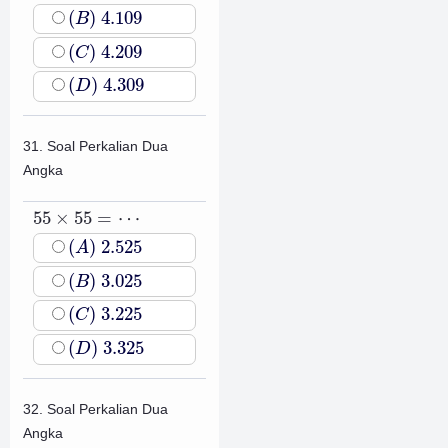
(
B
)
4.109
(
)
4.109
B
(
C
)
4.209
(
)
4.209
C
(
D
)
4.309
(
)
4.309
D
31. Soal Perkalian Dua
Angka
55
×
55
=
⋯
55
×
55
=
⋯
(
A
)
2.525
(
)
2.525
A
(
B
)
3.025
(
)
3.025
B
(
C
)
3.225
(
)
3.225
C
(
D
)
3.325
(
)
3.325
D
32. Soal Perkalian Dua
Angka