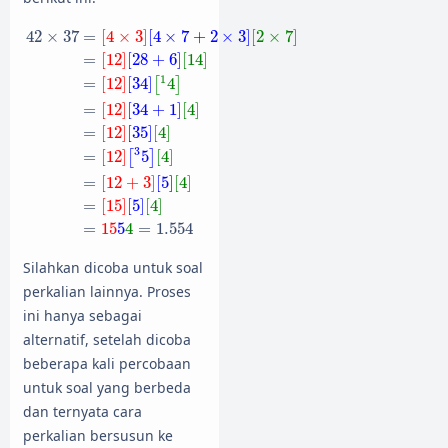
42
×
37
=
[
4
×
3
]
[
4
×
7
+
2
×
3
]
[
2
×
7
]
=
[
12
]
[
28
+
6
]
[
14
]
=
[
12
]
[
34
42
×
37
=
[
4
×
3
]
[
4
×
7
+
2
×
3
]
[
2
×
7
]
=
[
12
]
[
28
+
6
]
[
14
]
1
=
[
12
]
[
34
]
4
[
]
=
[
12
]
[
34
+
1
]
[
4
]
=
[
12
]
[
35
]
[
4
]
3
=
[
12
]
5
[
4
]
[
]
=
[
12
+
3
]
[
5
]
[
4
]
=
[
15
]
[
5
]
[
4
]
=
15
5
4
=
1.554
Silahkan dicoba untuk soal
perkalian lainnya. Proses
ini hanya sebagai
alternatif, setelah dicoba
beberapa kali percobaan
untuk soal yang berbeda
dan ternyata cara
perkalian bersusun ke