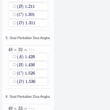
(
B
)
1.211
(
)
1.211
B
(
C
)
1.301
(
)
1.301
C
(
D
)
1.311
(
)
1.311
D
5. Soal Perkalian Dua Angka
48
×
32
=
⋯
48
×
32
=
⋯
(
A
)
1.426
(
)
1.426
A
(
B
)
1.436
(
)
1.436
B
(
C
)
1.526
(
)
1.526
C
(
D
)
1.536
(
)
1.536
D
6. Soal Perkalian Dua Angka
49
×
33
=
⋯
49
×
33
=
⋯