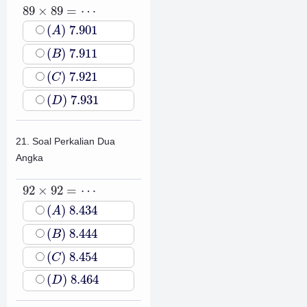
89
×
89
=
⋯
89
×
89
=
⋯
(
A
)
7.901
(
)
7.901
A
(
B
)
7.911
(
)
7.911
B
(
C
)
7.921
(
)
7.921
C
(
D
)
7.931
(
)
7.931
D
21. Soal Perkalian Dua
Angka
92
×
92
=
⋯
92
×
92
=
⋯
(
A
)
8.434
(
)
8.434
A
(
B
)
8.444
(
)
8.444
B
(
C
)
8.454
(
)
8.454
C
(
D
)
8.464
(
)
8.464
D