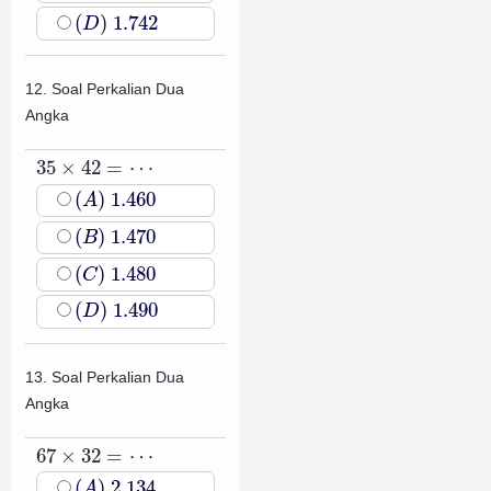
(
D
)
1.742
(
)
1.742
D
12. Soal Perkalian Dua
Angka
35
×
42
=
⋯
35
×
42
=
⋯
(
A
)
1.460
(
)
1.460
A
(
B
)
1.470
(
)
1.470
B
(
C
)
1.480
(
)
1.480
C
(
D
)
1.490
(
)
1.490
D
13. Soal Perkalian Dua
Angka
67
×
32
=
⋯
67
×
32
=
⋯
(
A
)
2.134
(
)
2.134
A