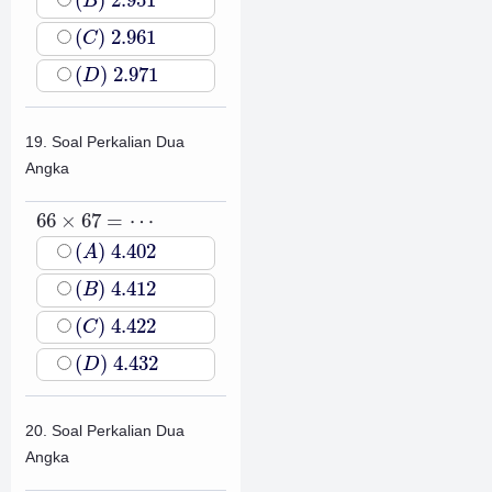
(
)
2.951
B
(
C
)
2.961
(
)
2.961
C
(
D
)
2.971
(
)
2.971
D
19. Soal Perkalian Dua
Angka
66
×
67
=
⋯
66
×
67
=
⋯
(
A
)
4.402
(
)
4.402
A
(
B
)
4.412
(
)
4.412
B
(
C
)
4.422
(
)
4.422
C
(
D
)
4.432
(
)
4.432
D
20. Soal Perkalian Dua
Angka