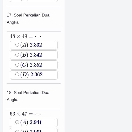
17. Soal Perkalian Dua
Angka
48
×
49
=
⋯
48
×
49
=
⋯
(
A
)
2.332
(
)
2.332
A
(
B
)
2.342
(
)
2.342
B
(
C
)
2.352
(
)
2.352
C
(
D
)
2.362
(
)
2.362
D
18. Soal Perkalian Dua
Angka
63
×
47
=
⋯
63
×
47
=
⋯
(
A
)
2.941
(
)
2.941
A
(
B
)
2.951