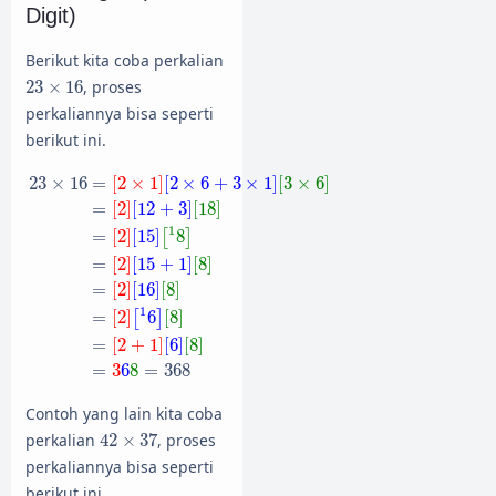
Digit)
Berikut kita coba perkalian
23
×
16
23
×
16
, proses
perkaliannya bisa seperti
berikut ini.
23
×
16
=
[
2
×
1
]
[
2
×
6
+
3
×
1
]
[
3
×
6
]
=
[
2
]
[
12
+
3
]
[
18
]
=
[
2
]
[
15
]
[
1
23
×
16
=
[
2
×
1
]
[
2
×
6
+
3
×
1
]
[
3
×
6
]
=
[
2
]
[
12
+
3
]
[
18
]
1
=
[
2
]
[
15
]
8
[
]
=
[
2
]
[
15
+
1
]
[
8
]
=
[
2
]
[
16
]
[
8
]
1
=
[
2
]
6
[
8
]
[
]
=
[
2
+
1
]
[
6
]
[
8
]
=
3
6
8
=
368
Contoh yang lain kita coba
42
×
37
perkalian
42
×
37
, proses
perkaliannya bisa seperti
berikut ini.