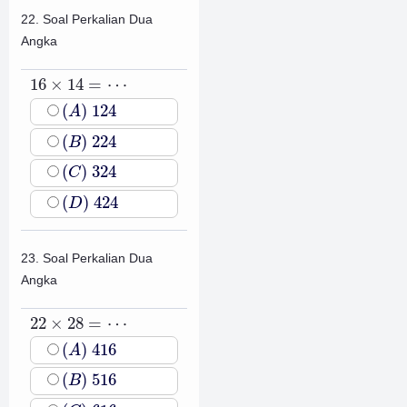
22. Soal Perkalian Dua
Angka
16
×
14
=
⋯
16
×
14
=
⋯
(
A
)
124
(
)
124
A
(
B
)
224
(
)
224
B
(
C
)
324
(
)
324
C
(
D
)
424
(
)
424
D
23. Soal Perkalian Dua
Angka
22
×
28
=
⋯
22
×
28
=
⋯
(
A
)
416
(
)
416
A
(
B
)
516
(
)
516
B
(
C
)
616