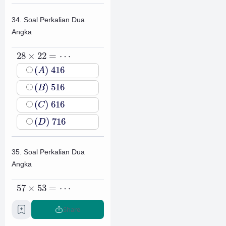
34. Soal Perkalian Dua
Angka
28
×
22
=
⋯
28
×
22
=
⋯
(
A
)
416
(
)
416
A
(
B
)
516
(
)
516
B
(
C
)
616
(
)
616
C
(
D
)
716
(
)
716
D
35. Soal Perkalian Dua
Angka
57
×
53
=
⋯
57
×
53
=
⋯
(
A
)
2.521
(
)
2.521
A
Share
(
B
)
2.621
(
)
2.621
B