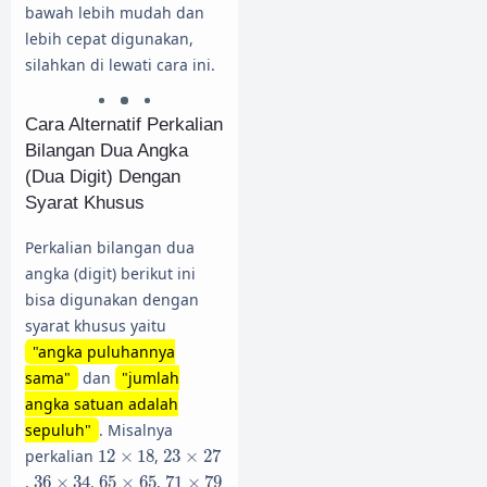
bawah lebih mudah dan
lebih cepat digunakan,
silahkan di lewati cara ini.
Cara Alternatif Perkalian
Bilangan Dua Angka
(Dua Digit) Dengan
Syarat Khusus
Perkalian bilangan dua
angka (digit) berikut ini
bisa digunakan dengan
syarat khusus yaitu
"angka puluhannya
sama"
dan
"jumlah
angka satuan adalah
sepuluh"
. Misalnya
23
×
27
12
×
18
perkalian
12
×
18
,
23
×
27
36
×
34
71
×
79
65
×
65
,
36
×
34
,
65
×
65
,
71
×
79