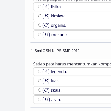
(
A
)
(
)
fisika.
A
(
B
)
(
)
kimiawi.
B
(
C
)
(
)
organis.
C
(
D
)
(
)
mekanik.
D
4. Soal OSN-K IPS SMP 2012
Setiap peta harus mencantumkan kompon
(
A
)
(
)
legenda.
A
(
B
)
(
)
luas.
B
(
C
)
(
)
skala.
C
(
D
)
(
)
arah.
D