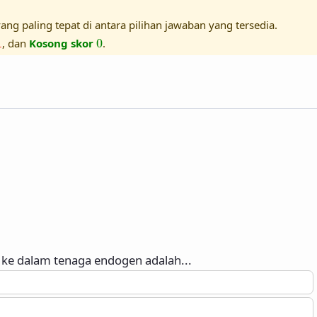
ang paling tepat di antara pilihan jawaban yang tersedia.
1
0
1
, dan
Kosong skor
0
.
uk ke dalam tenaga endogen adalah...