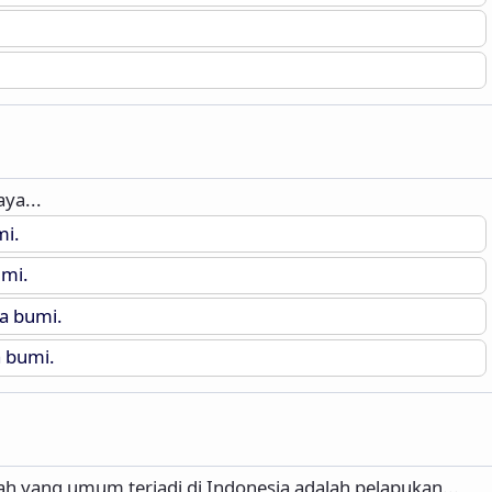
ya...
i.
mi.
a bumi.
 bumi.
 yang umum terjadi di Indonesia adalah pelapukan...