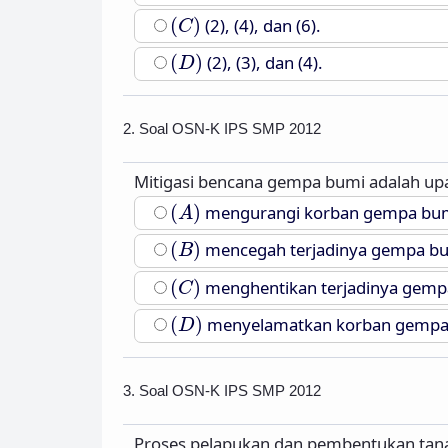
(
C
)
(
)
(2), (4), dan (6).
C
(
D
)
(
)
(2), (3), dan (4).
D
2. Soal OSN-K IPS SMP 2012
Mitigasi bencana gempa bumi adalah upa
(
A
)
(
)
mengurangi korban gempa bum
A
(
B
)
(
)
mencegah terjadinya gempa bu
B
(
C
)
(
)
menghentikan terjadinya gemp
C
(
D
)
(
)
menyelamatkan korban gempa
D
3. Soal OSN-K IPS SMP 2012
Proses pelapukan dan pembentukan tanah