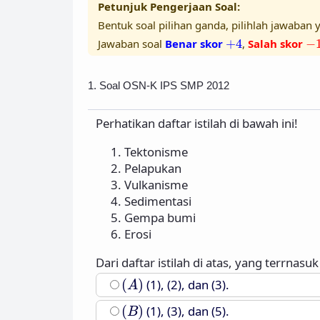
Petunjuk Pengerjaan Soal:
Bentuk soal pilihan ganda, pilihlah jawaban y
+
4
−
Jawaban soal
Benar skor
+
4
,
Salah skor
−
1. Soal OSN-K IPS SMP 2012
Perhatikan daftar istilah di bawah ini!
Tektonisme
Pelapukan
Vulkanisme
Sedimentasi
Gempa bumi
Erosi
Dari daftar istilah di atas, yang terrnas
(
A
)
(
)
(1), (2), dan (3).
A
(
B
)
(
)
(1), (3), dan (5).
B