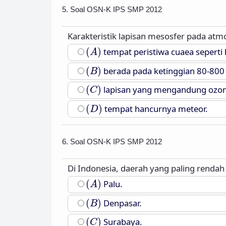
5. Soal OSN-K IPS SMP 2012
Karakteristik lapisan mesosfer pada atmo
(
A
)
(
)
tempat peristiwa cuaea seperti
A
(
B
)
(
)
berada pada ketinggian 80-800
B
(
C
)
(
)
lapisan yang mengandung ozon
C
(
D
)
(
)
tempat hancurnya meteor.
D
6. Soal OSN-K IPS SMP 2012
Di Indonesia, daerah yang paling rendah
(
A
)
(
)
Palu.
A
(
B
)
(
)
Denpasar.
B
(
C
)
(
)
Surabaya.
C