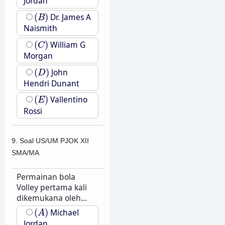
Jordan
(
B
)
(
)
Dr. James A
B
Naismith
(
C
)
(
)
William G
C
Morgan
(
D
)
(
)
John
D
Hendri Dunant
(
E
)
(
)
Vallentino
E
Rossi
9. Soal US/UM PJOK XII
SMA/MA
Permainan bola
Volley pertama kali
dikemukana oleh...
(
A
)
(
)
Michael
A
Jordan