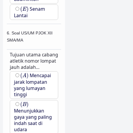
(
E
)
(
)
Senam
E
Lantai
6. Soal US/UM PJOK XII
SMA/MA
Tujuan utama cabang
atletik nomor lompat
jauh adalah...
(
A
)
(
)
Mencapai
A
jarak lompatan
yang lumayan
tinggi
(
B
)
(
)
B
Menunjukkan
gaya yang paling
indah saat di
udara