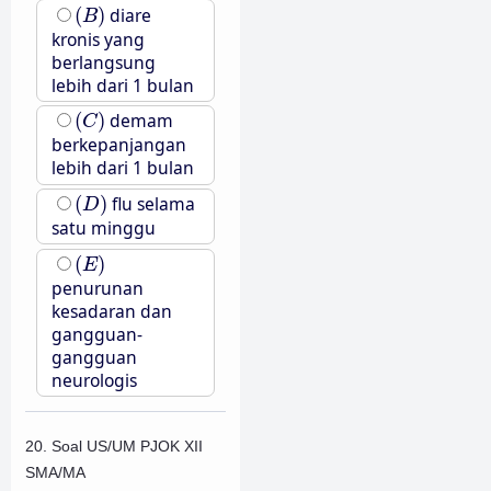
(
B
)
(
)
diare
B
kronis yang
berlangsung
lebih dari 1 bulan
(
C
)
(
)
demam
C
berkepanjangan
lebih dari 1 bulan
(
D
)
(
)
flu selama
D
satu minggu
(
E
)
(
)
E
penurunan
kesadaran dan
gangguan-
gangguan
neurologis
20. Soal US/UM PJOK XII
SMA/MA