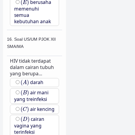
(
)
berusaha
E
memenuhi
semua
kebutuhan anak
16. Soal US/UM PJOK XII
SMA/MA
HIV tidak terdapat
dalam cairan tubuh
yang berupa...
(
A
)
(
)
darah
A
(
B
)
(
)
air mani
B
yang treinfeksi
(
C
)
(
)
air kencing
C
(
D
)
(
)
cairan
D
vagina yang
terinfeksi