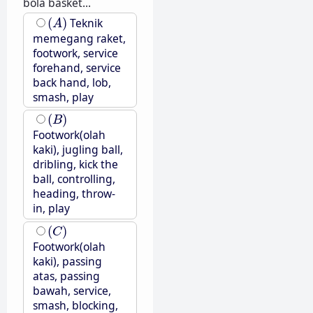
bola basket...
(
A
)
(
)
Teknik
A
memegang raket,
footwork, service
forehand, service
back hand, lob,
smash, play
(
B
)
(
)
B
Footwork(olah
kaki), jugling ball,
dribling, kick the
ball, controlling,
heading, throw-
in, play
(
C
)
(
)
C
Footwork(olah
kaki), passing
atas, passing
bawah, service,
smash, blocking,