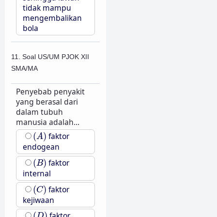
tidak mampu
mengembalikan
bola
11. Soal US/UM PJOK XII
SMA/MA
Penyebab penyakit
yang berasal dari
dalam tubuh
manusia adalah...
(
A
)
(
)
faktor
A
endogean
(
B
)
(
)
faktor
B
internal
(
C
)
(
)
faktor
C
kejiwaan
(
D
)
(
)
faktor
D