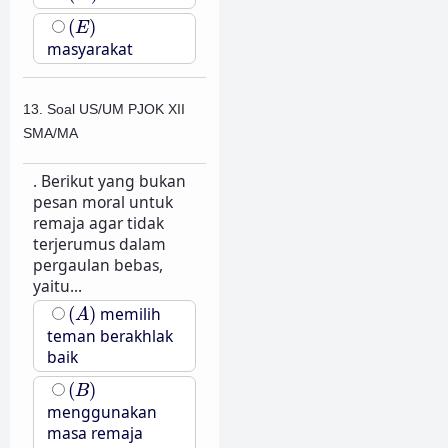
(
E
)
(
)
E
masyarakat
13. Soal US/UM PJOK XII
SMA/MA
. Berikut yang bukan
pesan moral untuk
remaja agar tidak
terjerumus dalam
pergaulan bebas,
yaitu...
(
A
)
(
)
memilih
A
teman berakhlak
baik
(
B
)
(
)
B
menggunakan
masa remaja