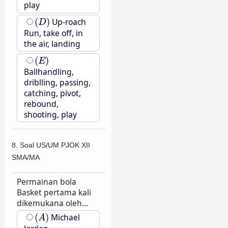
play
(
D
)
(
)
Up-roach
D
Run, take off, in
the air, landing
(
E
)
(
)
E
Ballhandling,
driblling, passing,
catching, pivot,
rebound,
shooting, play
8. Soal US/UM PJOK XII
SMA/MA
Permainan bola
Basket pertama kali
dikemukana oleh...
(
A
)
(
)
Michael
A