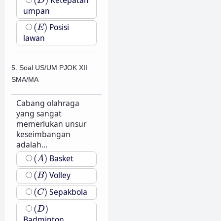
(
)
Ketepatan
D
umpan
(
E
)
(
)
Posisi
E
lawan
5. Soal US/UM PJOK XII
SMA/MA
Cabang olahraga
yang sangat
memerlukan unsur
keseimbangan
adalah...
(
A
)
(
)
Basket
A
(
B
)
(
)
Volley
B
(
C
)
(
)
Sepakbola
C
(
D
)
(
)
D
Badminton