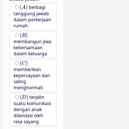
(
A
)
(
)
berbagi
A
tanggung jawab
dalam perkerjaan
rumah
(
B
)
(
)
B
membangun jiwa
kebersamaan
dalam keluarga
(
C
)
(
)
C
memberikan
kepercayaan dan
saling
menghormati
(
D
)
(
)
terjalin
D
suatu komunikasi
dengan anak
dilandasi oleh
rasa sayang
(
E
)