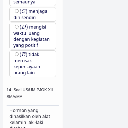
semaunya
(
C
)
(
)
menjaga
C
diri sendiri
(
D
)
(
)
mengisi
D
waktu luang
dengan kegiatan
yang positif
(
E
)
(
)
tidak
E
merusak
kepercayaan
orang lain
14. Soal US/UM PJOK XII
SMA/MA
Hormon yang
dihasilkan oleh alat
kelamin laki-laki