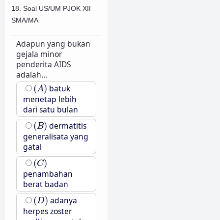
18. Soal US/UM PJOK XII
SMA/MA
Adapun yang bukan
gejala minor
penderita AIDS
adalah...
(
A
)
(
)
batuk
A
menetap lebih
dari satu bulan
(
B
)
(
)
dermatitis
B
generalisata yang
gatal
(
C
)
(
)
C
penambahan
berat badan
(
D
)
(
)
adanya
D
herpes zoster