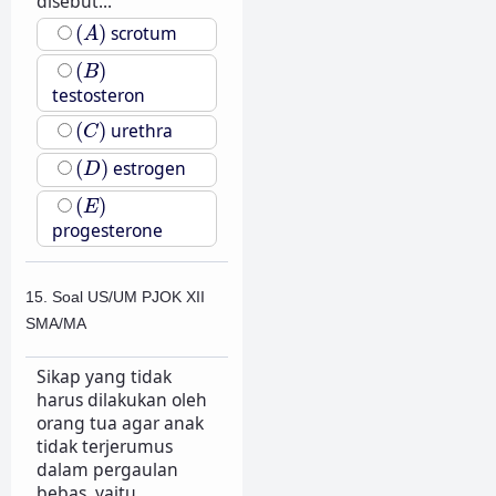
disebut...
(
A
)
(
)
scrotum
A
(
B
)
(
)
B
testosteron
(
C
)
(
)
urethra
C
(
D
)
(
)
estrogen
D
(
E
)
(
)
E
progesterone
15. Soal US/UM PJOK XII
SMA/MA
Sikap yang tidak
harus dilakukan oleh
orang tua agar anak
tidak terjerumus
dalam pergaulan
bebas, yaitu...