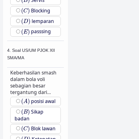
(
)
Servis
B
(
C
)
(
)
Blocking
C
(
D
)
(
)
lemparan
D
(
E
)
(
)
passsing
E
4. Soal US/UM PJOK XII
SMA/MA
Keberhasilan smash
dalam bola voli
sebagian besar
tergantung dari...
(
A
)
(
)
posisi awal
A
(
B
)
(
)
Sikap
B
badan
(
C
)
(
)
Blok lawan
C
(
D
)