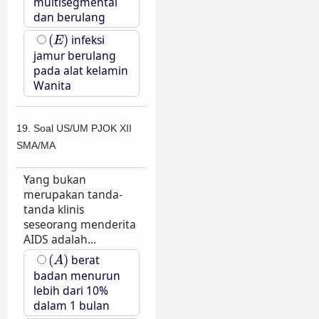
multisegmental
dan berulang
(
E
)
(
)
infeksi
E
jamur berulang
pada alat kelamin
Wanita
19. Soal US/UM PJOK XII
SMA/MA
Yang bukan
merupakan tanda-
tanda klinis
seseorang menderita
AIDS adalah...
(
A
)
(
)
berat
A
badan menurun
lebih dari 10%
dalam 1 bulan