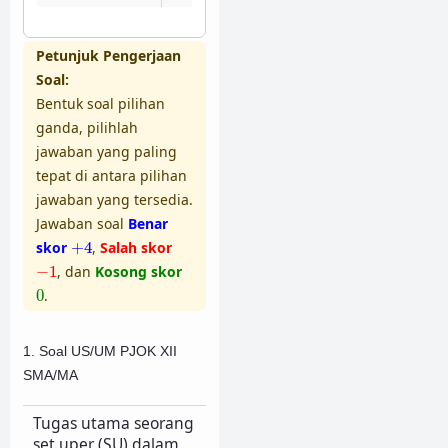
Petunjuk Pengerjaan
Soal:
Bentuk soal pilihan
ganda, pilihlah
jawaban yang paling
tepat di antara pilihan
jawaban yang tersedia.
Jawaban soal
Benar
+
4
skor
+
4
,
Salah skor
−
1
−
1
, dan
Kosong skor
0
0
.
1. Soal US/UM PJOK XII
SMA/MA
Tugas utama seorang
set uper (SU) dalam