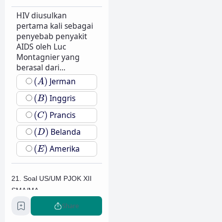
HIV diusulkan
pertama kali sebagai
penyebab penyakit
AIDS oleh Luc
Montagnier yang
berasal dari...
(
A
)
(
)
Jerman
A
(
B
)
(
)
Inggris
B
(
C
)
(
)
Prancis
C
(
D
)
(
)
Belanda
D
(
E
)
(
)
Amerika
E
21. Soal US/UM PJOK XII
SMA/MA
Share
HIV tidak ditularkan