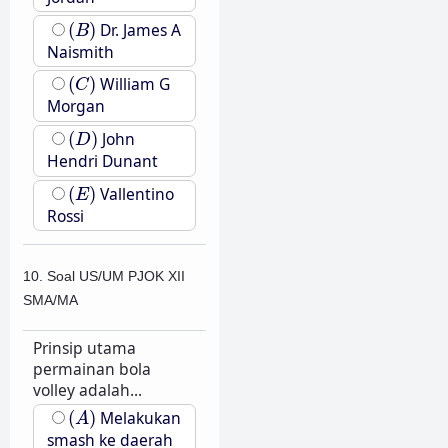
(
B
)
(
)
Dr. James A
B
Naismith
(
C
)
(
)
William G
C
Morgan
(
D
)
(
)
John
D
Hendri Dunant
(
E
)
(
)
Vallentino
E
Rossi
10. Soal US/UM PJOK XII
SMA/MA
Prinsip utama
permainan bola
volley adalah...
(
A
)
(
)
Melakukan
A
smash ke daerah