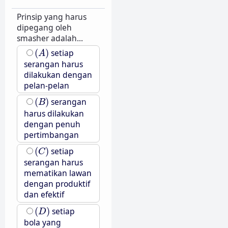
Prinsip yang harus
dipegang oleh
smasher adalah...
(
A
)
(
)
setiap
A
serangan harus
dilakukan dengan
pelan-pelan
(
B
)
(
)
serangan
B
harus dilakukan
dengan penuh
pertimbangan
(
C
)
(
)
setiap
C
serangan harus
mematikan lawan
dengan produktif
dan efektif
(
D
)
(
)
setiap
D
bola yang