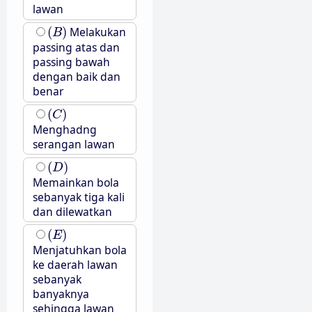
lawan
(
B
)
(
)
Melakukan
B
passing atas dan
passing bawah
dengan baik dan
benar
(
C
)
(
)
C
Menghadng
serangan lawan
(
D
)
(
)
D
Memainkan bola
sebanyak tiga kali
dan dilewatkan
(
E
)
(
)
E
Menjatuhkan bola
ke daerah lawan
sebanyak
banyaknya
sehingga lawan