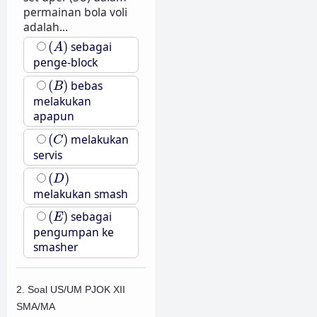
permainan bola voli
adalah...
(
A
)
(
)
sebagai
A
penge-block
(
B
)
(
)
bebas
B
melakukan
apapun
(
C
)
(
)
melakukan
C
servis
(
D
)
(
)
D
melakukan smash
(
E
)
(
)
sebagai
E
pengumpan ke
smasher
2. Soal US/UM PJOK XII
SMA/MA