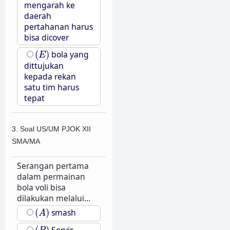
mengarah ke
daerah
pertahanan harus
bisa dicover
(
E
)
(
)
bola yang
E
dittujukan
kepada rekan
satu tim harus
tepat
3. Soal US/UM PJOK XII
SMA/MA
Serangan pertama
dalam permainan
bola voli bisa
dilakukan melalui...
(
A
)
(
)
smash
A
(
B
)