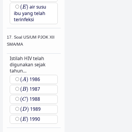
(
E
)
(
)
air susu
E
ibu yang telah
terinfeksi
17. Soal US/UM PJOK XII
SMA/MA
Istilah HIV telah
digunakan sejak
tahun...
(
A
)
(
)
1986
A
(
B
)
(
)
1987
B
(
C
)
(
)
1988
C
(
D
)
(
)
1989
D
(
E
)
(
)
1990
E