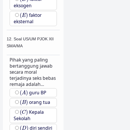
eksogen
(
E
)
(
)
faktor
E
eksternal
12. Soal US/UM PJOK XII
SMA/MA
Pihak yang paling
bertanggung jawab
secara moral
terjadinya seks bebas
remaja adalah...
(
A
)
(
)
guru BP
A
(
B
)
(
)
orang tua
B
(
C
)
(
)
Kepala
C
Sekolah
(
D
)
(
)
diri sendiri
D