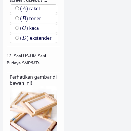
screen, disebut....
(
A
)
(
)
rakel
A
(
B
)
(
)
toner
B
(
C
)
(
)
kaca
C
(
D
)
(
)
exstender
D
12. Soal US-UM Seni
Budaya SMP/MTs
Perhatikan gambar di
bawah ini!