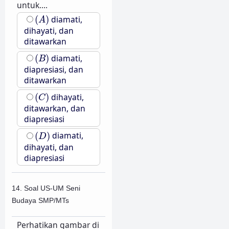
untuk....
(
A
)
(
)
diamati,
A
dihayati, dan
ditawarkan
(
B
)
(
)
diamati,
B
diapresiasi, dan
ditawarkan
(
C
)
(
)
dihayati,
C
ditawarkan, dan
diapresiasi
(
D
)
(
)
diamati,
D
dihayati, dan
diapresiasi
14. Soal US-UM Seni
Budaya SMP/MTs
Perhatikan gambar di