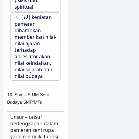
psikis dan
spiritual
(
D
)
(
)
kegiatan
D
pameran
diharapkan
memberikan nilai-
nilai ajaran
terhadap
apresiator akan
nilai keindahan,
nilai sejarah dan
nilai budaya
16. Soal US-UM Seni
Budaya SMP/MTs
Unsur – unsur
perlengkapan dalam
pameran seni rupa
yang memiliki fungsi