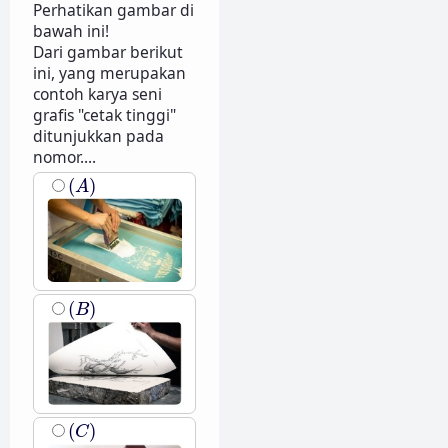
Perhatikan gambar di
bawah ini!
Dari gambar berikut
ini, yang merupakan
contoh karya seni
grafis "cetak tinggi"
ditunjukkan pada
nomor....
(
A
)
(
)
A
(
B
)
(
)
B
(
C
)
(
)
C