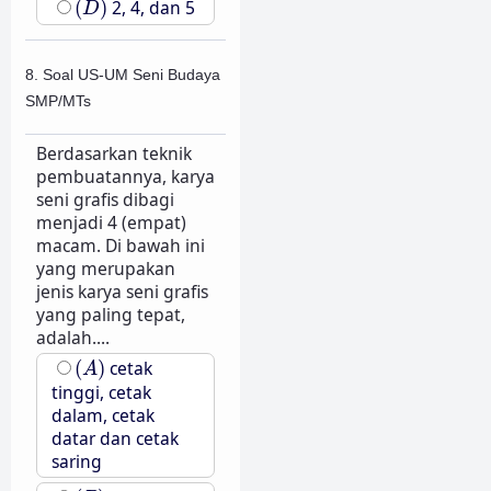
(
)
2, 4, dan 5
D
8. Soal US-UM Seni Budaya
SMP/MTs
Berdasarkan teknik
pembuatannya, karya
seni grafis dibagi
menjadi 4 (empat)
macam. Di bawah ini
yang merupakan
jenis karya seni grafis
yang paling tepat,
adalah....
(
A
)
(
)
cetak
A
tinggi, cetak
dalam, cetak
datar dan cetak
saring
(
B
)