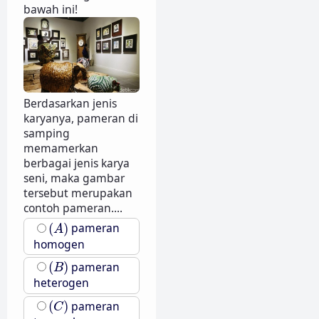
bawah ini!
Berdasarkan jenis
karyanya, pameran di
samping
memamerkan
berbagai jenis karya
seni, maka gambar
tersebut merupakan
contoh pameran....
(
A
)
(
)
pameran
A
homogen
(
B
)
(
)
pameran
B
heterogen
(
C
)
(
)
pameran
C