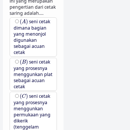
ini yang merupakan
pengertian dari cetak
saring adalah....
(
A
)
(
)
seni cetak
A
dimana bagian
yang menonjol
digunakan
sebagai acuan
cetak
(
B
)
(
)
seni cetak
B
yang prosesnya
menggunkan plat
sebagai acuan
cetak
(
C
)
(
)
seni cetak
C
yang prosesnya
menggunkan
permukaan yang
dikerik
(tenggelam