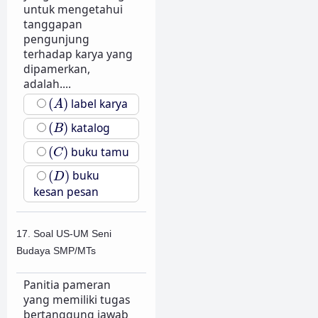
untuk mengetahui
tanggapan
pengunjung
terhadap karya yang
dipamerkan,
adalah....
(
A
)
(
)
label karya
A
(
B
)
(
)
katalog
B
(
C
)
(
)
buku tamu
C
(
D
)
(
)
buku
D
kesan pesan
17. Soal US-UM Seni
Budaya SMP/MTs
Panitia pameran
yang memiliki tugas
bertanggung jawab