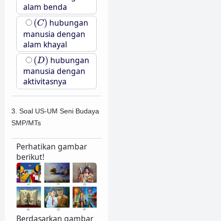
alam benda
(
C
)
(
)
hubungan
C
manusia dengan
alam khayal
(
D
)
(
)
hubungan
D
manusia dengan
aktivitasnya
3. Soal US-UM Seni Budaya
SMP/MTs
Perhatikan gambar
berikut!
Berdasarkan gambar