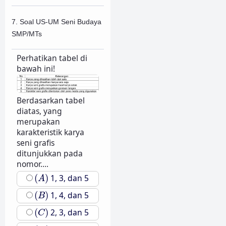
7. Soal US-UM Seni Budaya
SMP/MTs
Perhatikan tabel di
bawah ini!
Berdasarkan tabel
diatas, yang
merupakan
karakteristik karya
seni grafis
ditunjukkan pada
nomor....
(
A
)
(
)
1, 3, dan 5
A
(
B
)
(
)
1, 4, dan 5
B
(
C
)
(
)
2, 3, dan 5
C
(
D
)