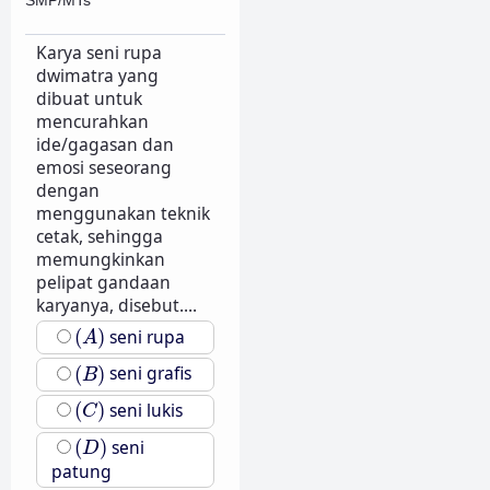
SMP/MTs
Karya seni rupa
dwimatra yang
dibuat untuk
mencurahkan
ide/gagasan dan
emosi seseorang
dengan
menggunakan teknik
cetak, sehingga
memungkinkan
pelipat gandaan
karyanya, disebut....
(
A
)
(
)
seni rupa
A
(
B
)
(
)
seni grafis
B
(
C
)
(
)
seni lukis
C
(
D
)
(
)
seni
D
patung