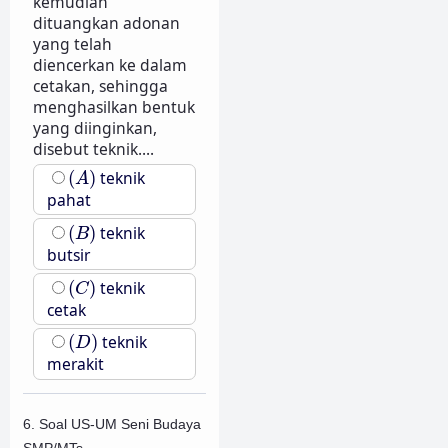
kemudian
dituangkan adonan
yang telah
diencerkan ke dalam
cetakan, sehingga
menghasilkan bentuk
yang diinginkan,
disebut teknik....
(
A
)
(
)
teknik
A
pahat
(
B
)
(
)
teknik
B
butsir
(
C
)
(
)
teknik
C
cetak
(
D
)
(
)
teknik
D
merakit
6. Soal US-UM Seni Budaya