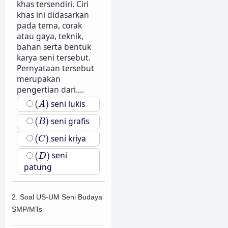
khas tersendiri. Ciri
khas ini didasarkan
pada tema, corak
atau gaya, teknik,
bahan serta bentuk
karya seni tersebut.
Pernyataan tersebut
merupakan
pengertian dari....
(
A
)
(
)
seni lukis
A
(
B
)
(
)
seni grafis
B
(
C
)
(
)
seni kriya
C
(
D
)
(
)
seni
D
patung
2. Soal US-UM Seni Budaya
SMP/MTs