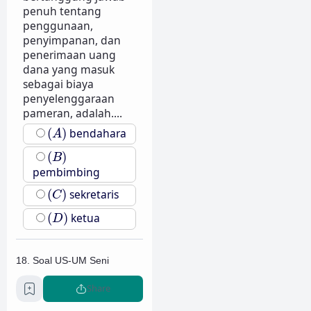
penuh tentang
penggunaan,
penyimpanan, dan
penerimaan uang
dana yang masuk
sebagai biaya
penyelenggaraan
pameran, adalah....
(
A
)
(
)
bendahara
A
(
B
)
(
)
B
pembimbing
(
C
)
(
)
sekretaris
C
(
D
)
(
)
ketua
D
18. Soal US-UM Seni
Budaya SMP/MTs
Share
Setelah kegiatan