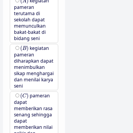
(
)
kegiatan
A
pameran
terutama di
sekolah dapat
memunculkan
bakat-bakat di
bidang seni
(
B
)
(
)
kegiatan
B
pameran
diharapkan dapat
menimbulkan
sikap menghargai
dan menilai karya
seni
(
C
)
(
)
pameran
C
dapat
memberikan rasa
senang sehingga
dapat
memberikan nilai