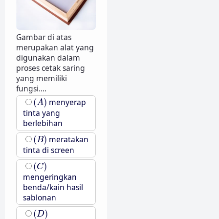
Gambar di atas
merupakan alat yang
digunakan dalam
proses cetak saring
yang memiliki
fungsi....
(
A
)
(
)
menyerap
A
tinta yang
berlebihan
(
B
)
(
)
meratakan
B
tinta di screen
(
C
)
(
)
C
mengeringkan
benda/kain hasil
sablonan
(
D
)
(
)
D