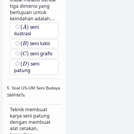
tiga dimensi yang
bertujuan untuk
keindahan adalah....
(
A
)
(
)
seni
A
ilustrasi
(
B
)
(
)
seni lukis
B
(
C
)
(
)
seni grafis
C
(
D
)
(
)
seni
D
patung
5. Soal US-UM Seni Budaya
SMP/MTs
Teknik membuat
karya seni patung
dengan membuat
alat cetakan,