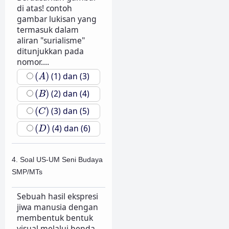
di atas! contoh
gambar lukisan yang
termasuk dalam
aliran "surialisme"
ditunjukkan pada
nomor....
(
A
)
(
)
(1) dan (3)
A
(
B
)
(
)
(2) dan (4)
B
(
C
)
(
)
(3) dan (5)
C
(
D
)
(
)
(4) dan (6)
D
4. Soal US-UM Seni Budaya
SMP/MTs
Sebuah hasil ekspresi
jiwa manusia dengan
membentuk bentuk
visual melalui benda