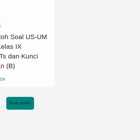
6
toh Soal US-UM
elas IX
s dan Kunci
n (B)
JOK
Muat artikel