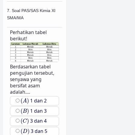
7. Soal PAS/SAS Kimia XI
SMA/MA
Perhatikan tabel
berikut!
Berdasarkan tabel
pengujian tersebut,
senyawa yang
bersifat asam
adalah....
(
A
)
(
)
1 dan 2
A
(
B
)
(
)
1 dan 3
B
(
C
)
(
)
3 dan 4
C
(
D
)
(
)
3 dan 5
D