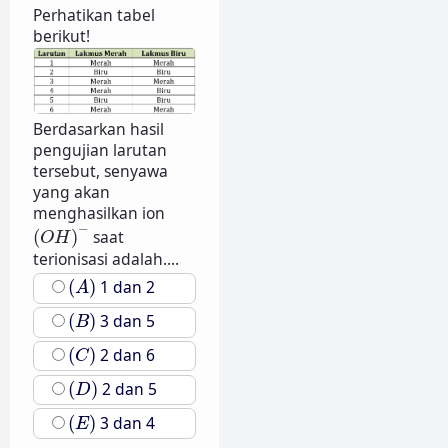
Perhatikan tabel
berikut!
Berdasarkan hasil
pengujian larutan
tersebut, senyawa
yang akan
menghasilkan ion
(
O
H
)
−
−
(
)
saat
O
H
terionisasi adalah....
(
A
)
(
)
1 dan 2
A
(
B
)
(
)
3 dan 5
B
(
C
)
(
)
2 dan 6
C
(
D
)
(
)
2 dan 5
D
(
E
)
(
)
3 dan 4
E