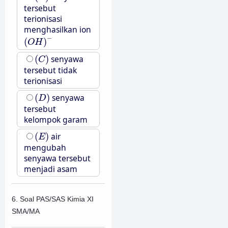
tersebut
terionisasi
menghasilkan ion
(
O
H
)
−
−
(
)
O
H
(
C
)
(
)
senyawa
C
tersebut tidak
terionisasi
(
D
)
(
)
senyawa
D
tersebut
kelompok garam
(
E
)
(
)
air
E
mengubah
senyawa tersebut
menjadi asam
6. Soal PAS/SAS Kimia XI
SMA/MA