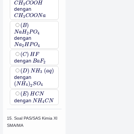
C
H
3
C
O
O
H
C
H
C
O
O
H
3
dengan
C
H
3
C
O
O
N
a
C
H
C
O
O
N
a
3
(
B
)
(
)
B
N
a
H
2
P
O
4
N
a
H
P
O
2
4
dengan
N
a
2
H
P
O
4
N
a
H
P
O
2
4
(
C
)
H
F
(
)
C
H
F
B
a
F
2
dengan
B
a
F
2
(
D
)
N
H
3
(
a
q
)
(
)
(
)
D
N
H
a
q
3
dengan
(
N
H
4
)
2
S
O
4
(
)
N
H
S
O
4
4
2
(
E
)
H
C
N
(
)
E
H
C
N
N
H
4
C
N
dengan
N
H
C
N
4
15. Soal PAS/SAS Kimia XI
SMA/MA