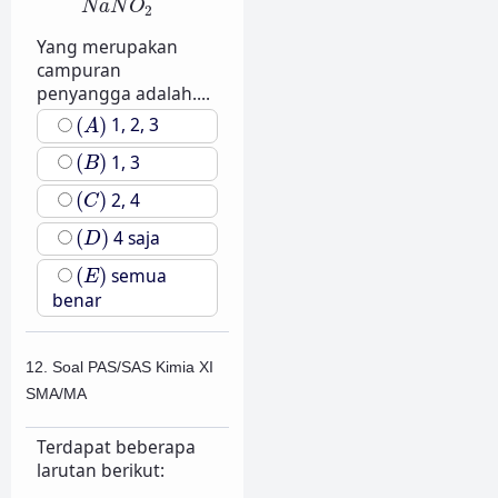
N
a
N
O
2
Yang merupakan
campuran
penyangga adalah....
(
A
)
(
)
1, 2, 3
A
(
B
)
(
)
1, 3
B
(
C
)
(
)
2, 4
C
(
D
)
(
)
4 saja
D
(
E
)
(
)
semua
E
benar
12. Soal PAS/SAS Kimia XI
SMA/MA
Terdapat beberapa
larutan berikut: