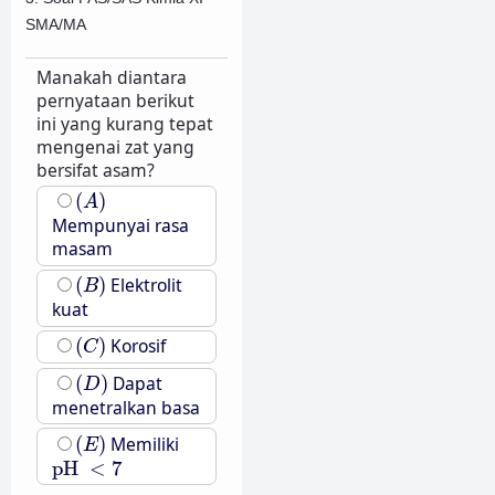
SMA/MA
Manakah diantara
pernyataan berikut
ini yang kurang tepat
mengenai zat yang
bersifat asam?
(
A
)
(
)
A
Mempunyai rasa
masam
(
B
)
(
)
Elektrolit
B
kuat
(
C
)
(
)
Korosif
C
(
D
)
(
)
Dapat
D
menetralkan basa
(
E
)
(
)
Memiliki
E
pH
<
7
pH
<
7