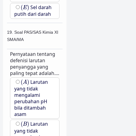
(
E
)
(
)
Sel darah
E
putih dari darah
19. Soal PAS/SAS Kimia XI
SMA/MA
Pernyataan tentang
defenisi larutan
penyangga yang
paling tepat adalah....
(
A
)
(
)
Larutan
A
yang tidak
mengalami
perubahan pH
bila ditambah
asam
(
B
)
(
)
Larutan
B
yang tidak