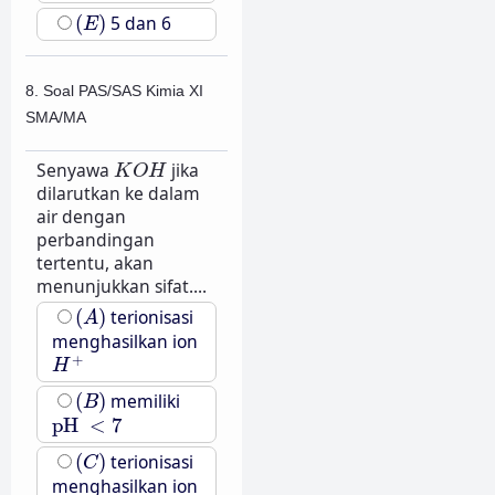
(
E
)
(
)
5 dan 6
E
8. Soal PAS/SAS Kimia XI
SMA/MA
K
O
H
Senyawa
jika
K
O
H
dilarutkan ke dalam
air dengan
perbandingan
tertentu, akan
menunjukkan sifat....
(
A
)
(
)
terionisasi
A
menghasilkan ion
H
+
+
H
(
B
)
(
)
memiliki
B
pH
<
7
pH
<
7
(
C
)
(
)
terionisasi
C
menghasilkan ion