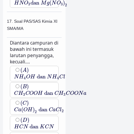
dan
(
)
H
N
O
M
g
N
O
3
3
2
17. Soal PAS/SAS Kimia XI
SMA/MA
Diantara campuran di
bawah ini termasuk
larutan penyangga,
kecuali....
(
A
)
(
)
A
N
H
4
O
H
dan
N
H
4
C
l
dan
N
H
O
H
N
H
C
l
4
4
(
B
)
(
)
B
C
H
3
C
O
O
H
dan
C
H
3
C
O
O
N
a
dan
C
H
C
O
O
H
C
H
C
O
O
N
a
3
3
(
C
)
(
)
C
C
a
(
O
H
)
2
dan
C
a
C
l
2
(
)
dan
C
a
O
H
C
a
C
l
2
2
(
D
)
(
)
D
H
C
N
dan
K
C
N
dan
H
C
N
K
C
N
(
E
)