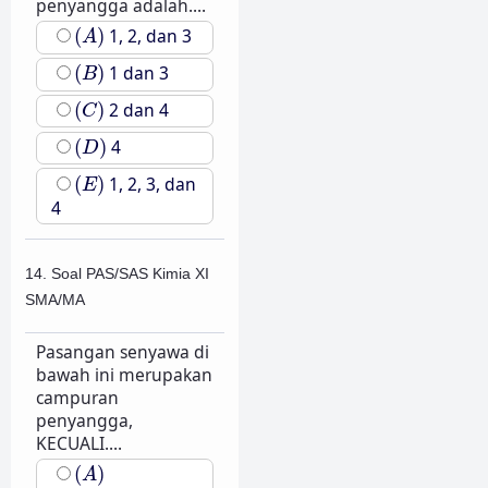
penyangga adalah....
(
A
)
(
)
1, 2, dan 3
A
(
B
)
(
)
1 dan 3
B
(
C
)
(
)
2 dan 4
C
(
D
)
(
)
4
D
(
E
)
(
)
1, 2, 3, dan
E
4
14. Soal PAS/SAS Kimia XI
SMA/MA
Pasangan senyawa di
bawah ini merupakan
campuran
penyangga,
KECUALI....
(
A
)
(
)
A