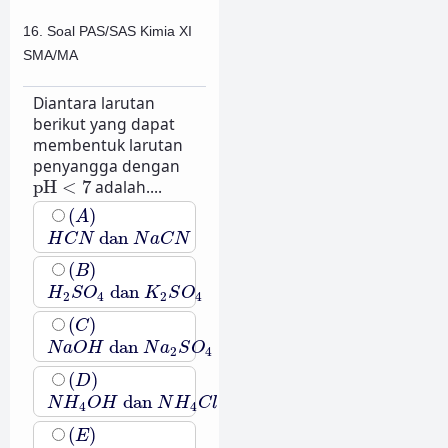
16. Soal PAS/SAS Kimia XI
SMA/MA
Diantara larutan
berikut yang dapat
membentuk larutan
penyangga dengan
pH
<
7
pH
<
7
adalah....
(
A
)
(
)
A
H
C
N
dan
N
a
C
N
dan
H
C
N
N
a
C
N
(
B
)
(
)
B
H
2
S
O
4
dan
K
2
S
O
4
dan
H
S
O
K
S
O
2
4
2
4
(
C
)
(
)
C
N
a
O
H
dan
N
a
2
S
O
4
dan
N
a
O
H
N
a
S
O
2
4
(
D
)
(
)
D
N
H
4
O
H
dan
N
H
4
C
l
dan
N
H
O
H
N
H
C
l
4
4
(
E
)
(
)
E
H
N
O
3
dan
M
g
(
N
O
3
)
2