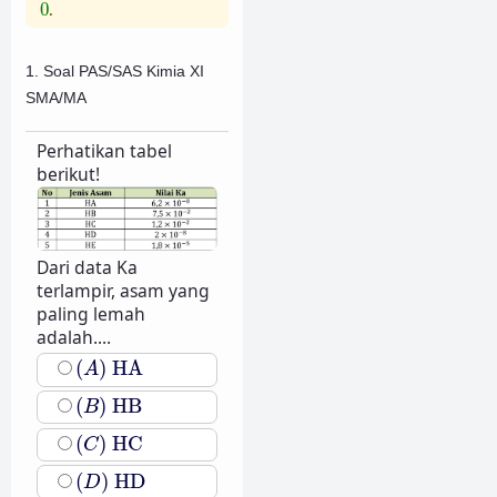
0
0
.
1. Soal PAS/SAS Kimia XI
SMA/MA
Perhatikan tabel
berikut!
Dari data Ka
terlampir, asam yang
paling lemah
adalah....
(
A
)
HA
(
)
HA
A
(
B
)
HB
(
)
HB
B
(
C
)
HC
(
)
HC
C
(
D
)
HD
(
)
HD
D