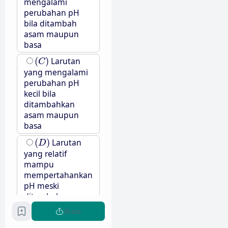
mengalami
perubahan pH
bila ditambah
asam maupun
basa
(
C
)
(
)
Larutan
C
yang mengalami
perubahan pH
kecil bila
ditambahkan
asam maupun
basa
(
D
)
(
)
Larutan
D
yang relatif
mampu
mempertahankan
pH meski
ditambah asam,
basa, maupun
Share
diencerkan