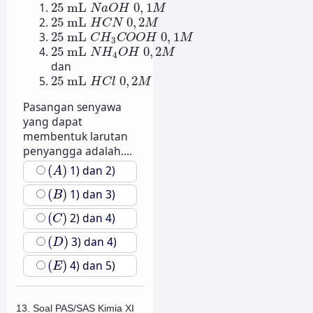
25
mL
N
a
O
H
0
,
1
M
25
mL
0
,
1
N
a
O
H
M
25
mL
H
C
N
0
,
2
M
25
mL
0
,
2
H
C
N
M
25
mL
C
H
3
C
O
O
H
0
,
1
M
25
mL
0
,
1
C
H
C
O
O
H
M
3
25
mL
N
H
4
O
H
0
,
2
M
25
mL
0
,
2
N
H
O
H
M
4
dan
25
mL
H
C
l
0
,
2
M
25
mL
0
,
2
H
C
l
M
Pasangan senyawa
yang dapat
membentuk larutan
penyangga adalah....
(
A
)
(
)
1) dan 2)
A
(
B
)
(
)
1) dan 3)
B
(
C
)
(
)
2) dan 4)
C
(
D
)
(
)
3) dan 4)
D
(
E
)
(
)
4) dan 5)
E
13. Soal PAS/SAS Kimia XI