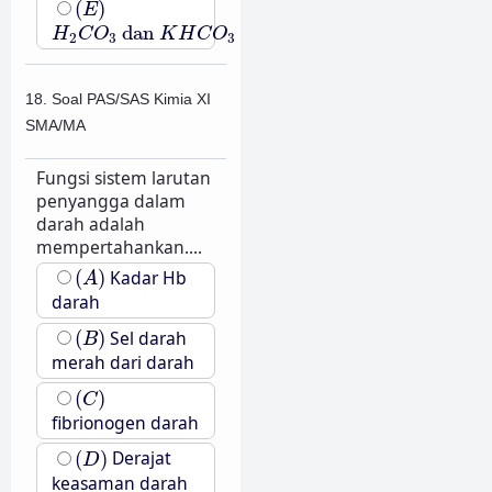
(
)
E
H
2
C
O
3
dan
K
H
C
O
3
dan
H
C
O
K
H
C
O
2
3
3
18. Soal PAS/SAS Kimia XI
SMA/MA
Fungsi sistem larutan
penyangga dalam
darah adalah
mempertahankan....
(
A
)
(
)
Kadar Hb
A
darah
(
B
)
(
)
Sel darah
B
merah dari darah
(
C
)
(
)
C
fibrionogen darah
(
D
)
(
)
Derajat
D
keasaman darah