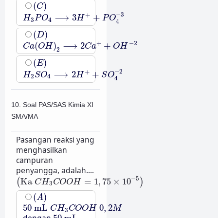
(
C
)
(
)
C
H
3
P
O
4
⟶
3
H
+
+
P
O
4
−
3
−
3
+
⟶
3
+
H
P
O
H
P
O
3
4
4
(
D
)
(
)
D
C
a
(
O
H
)
2
⟶
2
C
a
+
+
O
H
−
2
+
−
2
(
)
⟶
2
+
C
a
O
H
C
a
O
H
2
(
E
)
(
)
E
H
2
S
O
4
⟶
2
H
+
+
S
O
4
−
2
−
2
+
⟶
2
+
H
S
O
H
S
O
2
4
4
10. Soal PAS/SAS Kimia XI
SMA/MA
Pasangan reaksi yang
menghasilkan
campuran
penyangga, adalah....
(
Ka
C
H
3
C
O
O
H
=
1
,
75
×
10
−
5
)
−
5
Ka
=
1
,
75
×
10
(
)
C
H
C
O
O
H
3
(
A
)
(
)
A
50
mL
C
H
3
C
O
O
H
0
,
2
M
50
mL
0
,
2
C
H
C
O
O
H
M
3
50
mL