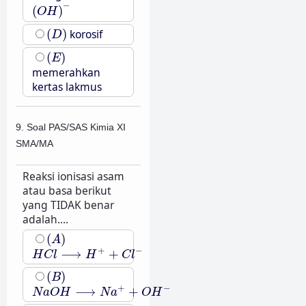
(
O
H
)
−
−
(
)
O
H
(
D
)
(
)
korosif
D
(
E
)
(
)
E
memerahkan
kertas lakmus
9. Soal PAS/SAS Kimia XI
SMA/MA
Reaksi ionisasi asam
atau basa berikut
yang TIDAK benar
adalah....
(
A
)
(
)
A
H
C
l
⟶
H
+
+
C
l
−
+
−
⟶
+
H
C
l
H
C
l
(
B
)
(
)
B
N
a
O
H
⟶
N
a
+
+
O
H
−
+
−
⟶
+
N
a
O
H
N
a
O
H