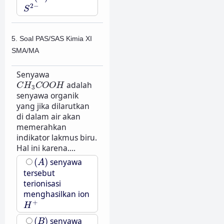
S
2
−
2
−
S
5. Soal PAS/SAS Kimia XI
SMA/MA
Senyawa
C
H
3
C
O
O
H
adalah
C
H
C
O
O
H
3
senyawa organik
yang jika dilarutkan
di dalam air akan
memerahkan
indikator lakmus biru.
Hal ini karena....
(
A
)
(
)
senyawa
A
tersebut
terionisasi
menghasilkan ion
H
+
+
H
(
B
)
(
)
senyawa
B