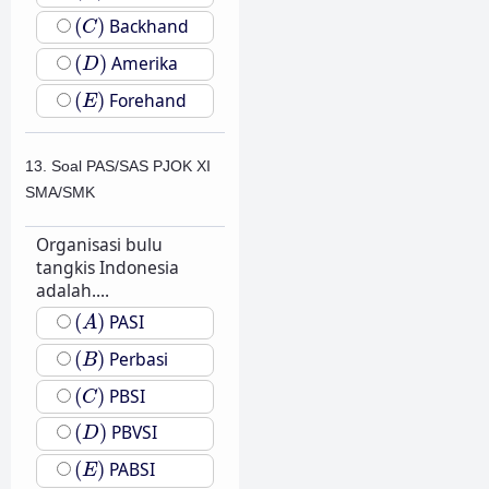
(
C
)
(
)
Backhand
C
(
D
)
(
)
Amerika
D
(
E
)
(
)
Forehand
E
13. Soal PAS/SAS PJOK XI
SMA/SMK
Organisasi bulu
tangkis Indonesia
adalah....
(
A
)
(
)
PASI
A
(
B
)
(
)
Perbasi
B
(
C
)
(
)
PBSI
C
(
D
)
(
)
PBVSI
D
(
E
)
(
)
PABSI
E