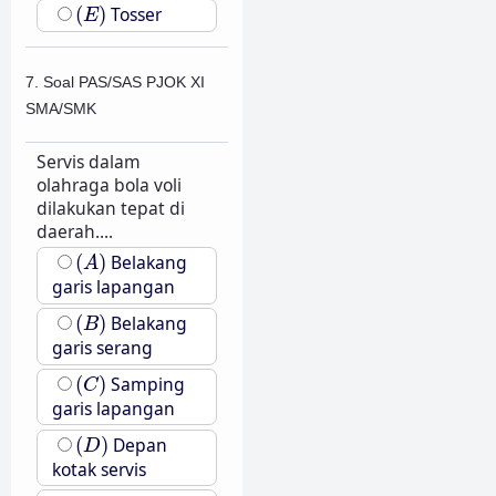
(
E
)
(
)
Tosser
E
7. Soal PAS/SAS PJOK XI
SMA/SMK
Servis dalam
olahraga bola voli
dilakukan tepat di
daerah....
(
A
)
(
)
Belakang
A
garis lapangan
(
B
)
(
)
Belakang
B
garis serang
(
C
)
(
)
Samping
C
garis lapangan
(
D
)
(
)
Depan
D
kotak servis
(
E
)