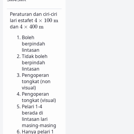
Peraturan dan ciri-ciri
4
×
100
m
lari estafet
4
×
100
m
4
×
400
m
dan
4
×
400
m
Boleh
berpindah
lintasan
Tidak boleh
berpindah
lintasan
Pengoperan
tongkat (non
visual)
Pengoperan
tongkat (visual)
Pelari 1-4
berada di
lintasan lari
masing-masing
Hanya pelari 1