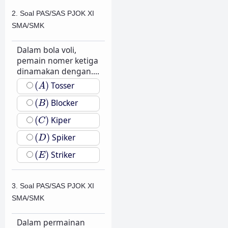
2. Soal PAS/SAS PJOK XI
SMA/SMK
Dalam bola voli,
pemain nomer ketiga
dinamakan dengan....
(
A
)
(
)
Tosser
A
(
B
)
(
)
Blocker
B
(
C
)
(
)
Kiper
C
(
D
)
(
)
Spiker
D
(
E
)
(
)
Striker
E
3. Soal PAS/SAS PJOK XI
SMA/SMK
Dalam permainan