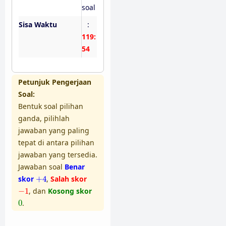
soal
Sisa Waktu
:
119:
53
Petunjuk Pengerjaan
Soal:
Bentuk soal pilihan
ganda, pilihlah
jawaban yang paling
tepat di antara pilihan
jawaban yang tersedia.
Jawaban soal
Benar
+
4
skor
+
4
,
Salah skor
−
1
−
1
, dan
Kosong skor
0
0
.