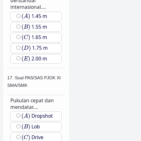
berstandar
internasional....
(
A
)
(
)
1.45 m
A
(
B
)
(
)
1.55 m
B
(
C
)
(
)
1.65 m
C
(
D
)
(
)
1.75 m
D
(
E
)
(
)
2.00 m
E
17. Soal PAS/SAS PJOK XI
SMA/SMK
Pukulan cepat dan
mendatar....
(
A
)
(
)
Dropshot
A
(
B
)
(
)
Lob
B
(
C
)
(
)
Drive
C