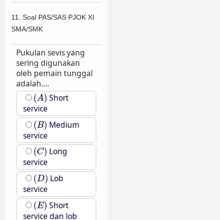
11. Soal PAS/SAS PJOK XI
SMA/SMK
Pukulan sevis yang
sering digunakan
oleh pemain tunggal
adalah....
(
A
)
(
)
Short
A
service
(
B
)
(
)
Medium
B
service
(
C
)
(
)
Long
C
service
(
D
)
(
)
Lob
D
service
(
E
)
(
)
Short
E
service dan lob