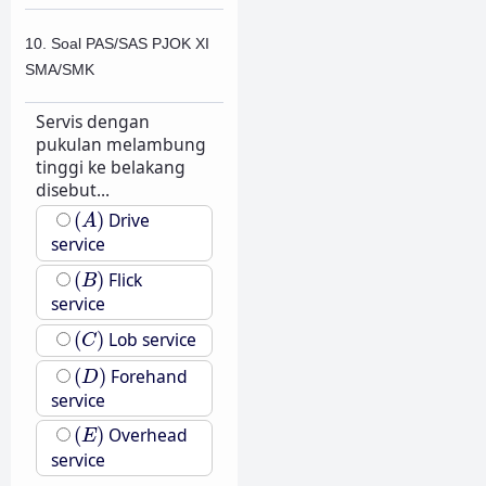
10. Soal PAS/SAS PJOK XI
SMA/SMK
Servis dengan
pukulan melambung
tinggi ke belakang
disebut...
(
A
)
(
)
Drive
A
service
(
B
)
(
)
Flick
B
service
(
C
)
(
)
Lob service
C
(
D
)
(
)
Forehand
D
service
(
E
)
(
)
Overhead
E
service