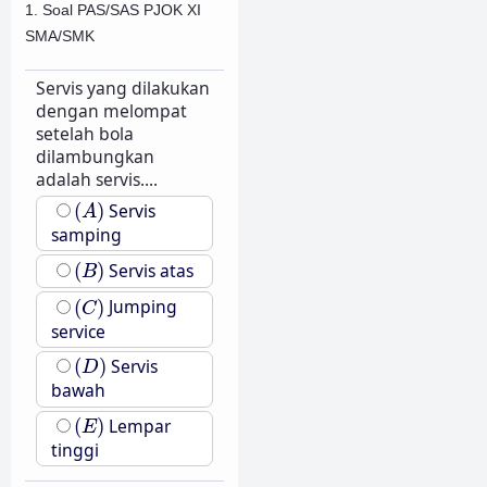
1. Soal PAS/SAS PJOK XI
SMA/SMK
Servis yang dilakukan
dengan melompat
setelah bola
dilambungkan
adalah servis....
(
A
)
(
)
Servis
A
samping
(
B
)
(
)
Servis atas
B
(
C
)
(
)
Jumping
C
service
(
D
)
(
)
Servis
D
bawah
(
E
)
(
)
Lempar
E
tinggi