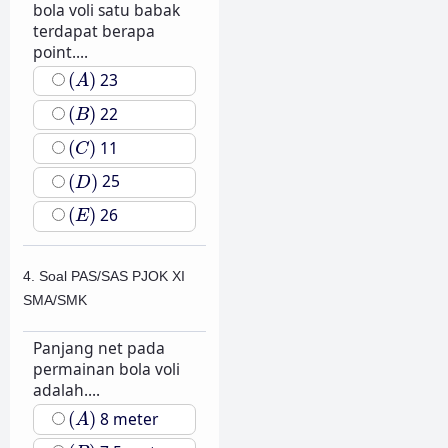
bola voli satu babak
terdapat berapa
point....
(
A
)
(
)
23
A
(
B
)
(
)
22
B
(
C
)
(
)
11
C
(
D
)
(
)
25
D
(
E
)
(
)
26
E
4. Soal PAS/SAS PJOK XI
SMA/SMK
Panjang net pada
permainan bola voli
adalah....
(
A
)
(
)
8 meter
A
(
B
)