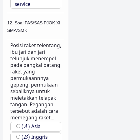
service
12. Soal PAS/SAS PJOK XI
SMA/SMK
Posisi raket telentang,
ibu jari dan jari
telunjuk menempel
pada pangkal batang
raket yang
permukaannnya
gepeng, permukaan
sebaliknya untuk
meletakkan telapak
tangan. Pegangan
tersebut adalah cara
memegang raket...
(
A
)
(
)
Asia
A
(
B
)
(
)
Inggris
B