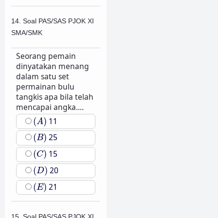
14. Soal PAS/SAS PJOK XI
SMA/SMK
Seorang pemain
dinyatakan menang
dalam satu set
permainan bulu
tangkis apa bila telah
mencapai angka....
(
A
)
(
)
11
A
(
B
)
(
)
25
B
(
C
)
(
)
15
C
(
D
)
(
)
20
D
(
E
)
(
)
21
E
15. Soal PAS/SAS PJOK XI