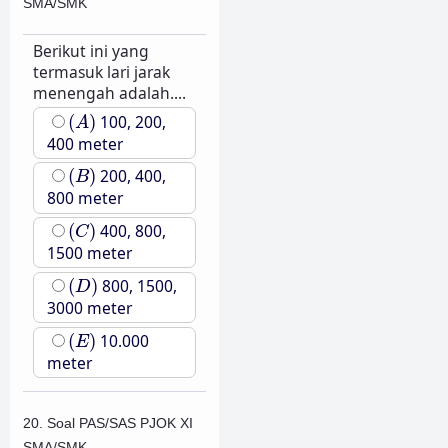
SMA/SMK
Berikut ini yang
termasuk lari jarak
menengah adalah....
(
A
)
(
)
100, 200,
A
400 meter
(
B
)
(
)
200, 400,
B
800 meter
(
C
)
(
)
400, 800,
C
1500 meter
(
D
)
(
)
800, 1500,
D
3000 meter
(
E
)
(
)
10.000
E
meter
20. Soal PAS/SAS PJOK XI
SMA/SMK