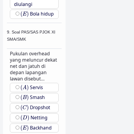
diulangi
(
E
)
(
)
Bola hidup
E
9. Soal PAS/SAS PJOK XI
SMA/SMK
Pukulan overhead
yang meluncur dekat
net dan jatuh di
depan lapangan
lawan disebut...
(
A
)
(
)
Servis
A
(
B
)
(
)
Smash
B
(
C
)
(
)
Dropshot
C
(
D
)
(
)
Netting
D
(
E
)
(
)
Backhand
E