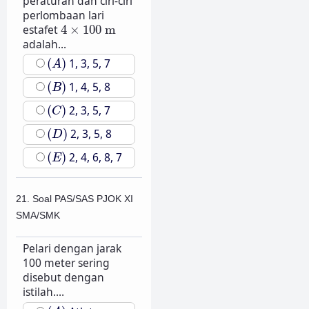
peraturan dan ciri-ciri
perlombaan lari
4
×
100
m
estafet
4
×
100
m
adalah...
(
A
)
(
)
1, 3, 5, 7
A
(
B
)
(
)
1, 4, 5, 8
B
(
C
)
(
)
2, 3, 5, 7
C
(
D
)
(
)
2, 3, 5, 8
D
(
E
)
(
)
2, 4, 6, 8, 7
E
21. Soal PAS/SAS PJOK XI
SMA/SMK
Pelari dengan jarak
100 meter sering
disebut dengan
istilah....
(
A
)