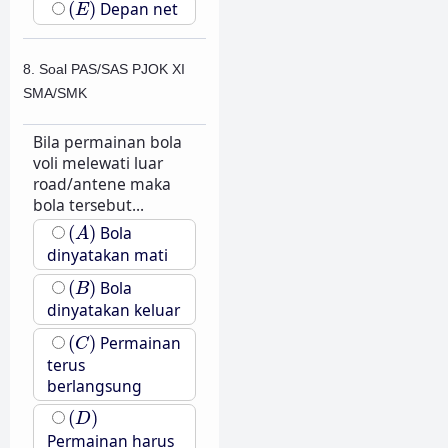
(
)
Depan net
E
8. Soal PAS/SAS PJOK XI
SMA/SMK
Bila permainan bola
voli melewati luar
road/antene maka
bola tersebut...
(
A
)
(
)
Bola
A
dinyatakan mati
(
B
)
(
)
Bola
B
dinyatakan keluar
(
C
)
(
)
Permainan
C
terus
berlangsung
(
D
)
(
)
D
Permainan harus