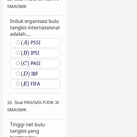
SMA/SMK
Induk organisasi bulu
tangkis internassional
adalah....
(
A
)
(
)
PSSI
A
(
B
)
(
)
IPSI
B
(
C
)
(
)
PASI
C
(
D
)
(
)
IBF
D
(
E
)
(
)
FIFA
E
16. Soal PAS/SAS PJOK XI
SMA/SMK
Tinggi net bulu
tangkis yang