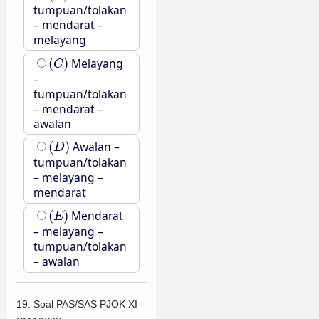
tumpuan/tolakan
– mendarat –
melayang
(
C
)
(
)
Melayang
C
–
tumpuan/tolakan
– mendarat –
awalan
(
D
)
(
)
Awalan –
D
tumpuan/tolakan
– melayang –
mendarat
(
E
)
(
)
Mendarat
E
– melayang –
tumpuan/tolakan
– awalan
19. Soal PAS/SAS PJOK XI