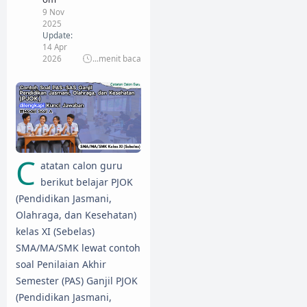
9 Nov
2025
Update:
14 Apr
2026
...
menit baca
C
atatan calon guru
berikut belajar PJOK
(Pendidikan Jasmani,
Olahraga, dan Kesehatan)
kelas XI (Sebelas)
SMA/MA/SMK lewat contoh
soal Penilaian Akhir
Semester (PAS) Ganjil PJOK
(Pendidikan Jasmani,