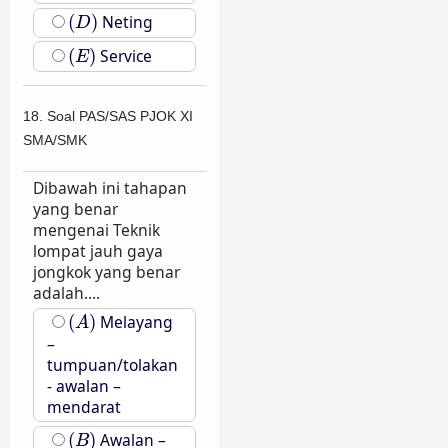
(
D
)
(
)
Neting
D
(
E
)
(
)
Service
E
18. Soal PAS/SAS PJOK XI
SMA/SMK
Dibawah ini tahapan
yang benar
mengenai Teknik
lompat jauh gaya
jongkok yang benar
adalah....
(
A
)
(
)
Melayang
A
–
tumpuan/tolakan
- awalan –
mendarat
(
B
)
(
)
Awalan –
B