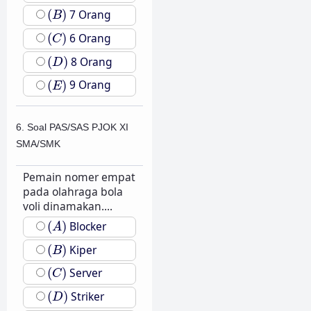
(
B
)
(
)
7 Orang
B
(
C
)
(
)
6 Orang
C
(
D
)
(
)
8 Orang
D
(
E
)
(
)
9 Orang
E
6. Soal PAS/SAS PJOK XI
SMA/SMK
Pemain nomer empat
pada olahraga bola
voli dinamakan....
(
A
)
(
)
Blocker
A
(
B
)
(
)
Kiper
B
(
C
)
(
)
Server
C
(
D
)
(
)
Striker
D