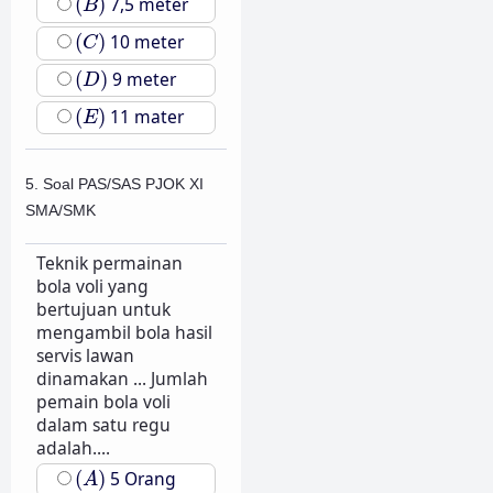
(
)
7,5 meter
B
(
C
)
(
)
10 meter
C
(
D
)
(
)
9 meter
D
(
E
)
(
)
11 mater
E
5. Soal PAS/SAS PJOK XI
SMA/SMK
Teknik permainan
bola voli yang
bertujuan untuk
mengambil bola hasil
servis lawan
dinamakan ... Jumlah
pemain bola voli
dalam satu regu
adalah....
(
A
)
(
)
5 Orang
A