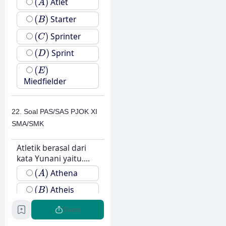
(
)
Atlet
A
(
B
)
(
)
Starter
B
(
C
)
(
)
Sprinter
C
(
D
)
(
)
Sprint
D
(
E
)
(
)
E
Miedfielder
22. Soal PAS/SAS PJOK XI
SMA/SMK
Atletik berasal dari
kata Yunani yaitu....
(
A
)
(
)
Athena
A
(
B
)
(
)
Atheis
B
(
C
)
(
)
Atha
C
Share
(
D
)
(
)
Athlon
D