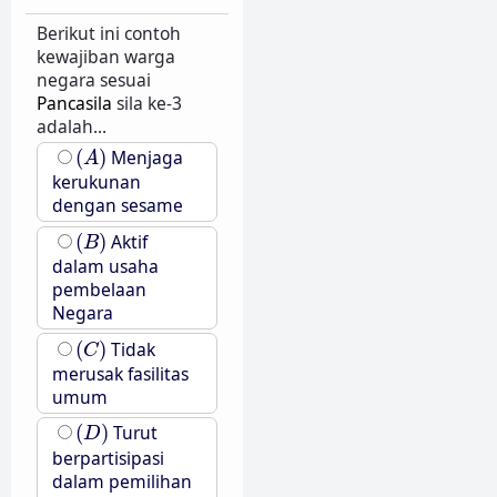
Berikut ini contoh
kewajiban warga
negara sesuai
Pancasila
sila ke-3
adalah...
(
A
)
(
)
Menjaga
A
kerukunan
dengan sesame
(
B
)
(
)
Aktif
B
dalam usaha
pembelaan
Negara
(
C
)
(
)
Tidak
C
merusak fasilitas
umum
(
D
)
(
)
Turut
D
berpartisipasi
dalam pemilihan