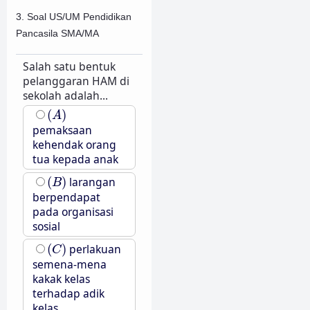
3. Soal US/UM Pendidikan
Pancasila SMA/MA
Salah satu bentuk
pelanggaran HAM di
sekolah adalah...
(
A
)
(
)
A
pemaksaan
kehendak orang
tua kepada anak
(
B
)
(
)
larangan
B
berpendapat
pada organisasi
sosial
(
C
)
(
)
perlakuan
C
semena-mena
kakak kelas
terhadap adik
kelas