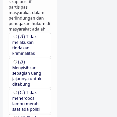
sikap positif
partisipasi
masyarakat dalam
perlindungan dan
penegakan hukum di
masyarakat adalah...
(
A
)
(
)
Tidak
A
melakukan
tindakan
kriminalitas
(
B
)
(
)
B
Menyisihkan
sebagian uang
jajannya untuk
ditabung
(
C
)
(
)
Tidak
C
menerobos
lampu merah
saat ada polisi
(
D
)