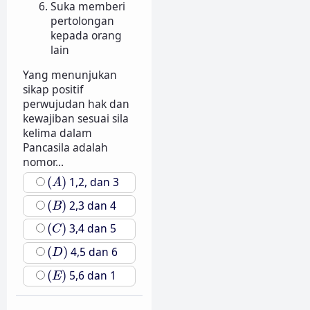
Suka memberi
pertolongan
kepada orang
lain
Yang menunjukan
sikap positif
perwujudan hak dan
kewajiban sesuai sila
kelima dalam
Pancasila adalah
nomor...
(
A
)
(
)
1,2, dan 3
A
(
B
)
(
)
2,3 dan 4
B
(
C
)
(
)
3,4 dan 5
C
(
D
)
(
)
4,5 dan 6
D
(
E
)
(
)
5,6 dan 1
E