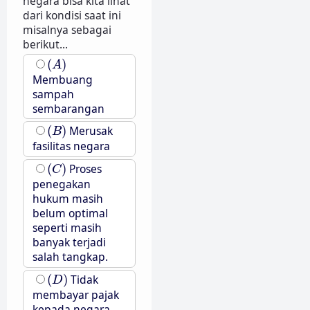
negara bisa kita lihat
dari kondisi saat ini
misalnya sebagai
berikut...
(
A
)
(
)
A
Membuang
sampah
sembarangan
(
B
)
(
)
Merusak
B
fasilitas negara
(
C
)
(
)
Proses
C
penegakan
hukum masih
belum optimal
seperti masih
banyak terjadi
salah tangkap.
(
D
)
(
)
Tidak
D
membayar pajak
kepada negara