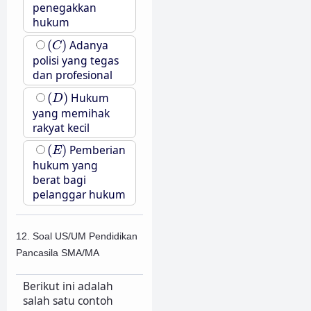
penegakkan
hukum
(
C
)
(
)
Adanya
C
polisi yang tegas
dan profesional
(
D
)
(
)
Hukum
D
yang memihak
rakyat kecil
(
E
)
(
)
Pemberian
E
hukum yang
berat bagi
pelanggar hukum
12. Soal US/UM Pendidikan
Pancasila SMA/MA
Berikut ini adalah
salah satu contoh