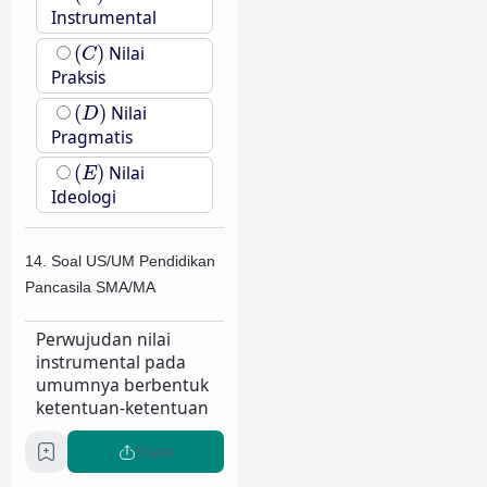
Instrumental
(
C
)
(
)
Nilai
C
Praksis
(
D
)
(
)
Nilai
D
Pragmatis
(
E
)
(
)
Nilai
E
Ideologi
14. Soal US/UM Pendidikan
Pancasila SMA/MA
Perwujudan nilai
instrumental pada
umumnya berbentuk
ketentuan-ketentuan
konstitusional mulai
Share
dari undang undang
dasar sampai dengan