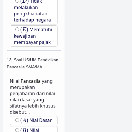
(
)
Tidak
D
melakukan
pengkhianatan
terhadap negara
(
E
)
(
)
Mematuhi
E
kewajiban
membayar pajak
13. Soal US/UM Pendidikan
Pancasila SMA/MA
Nilai
Pancasila
yang
merupakan
penjabaran dari nilai-
nilai dasar yang
sifatnya lebih khusus
disebut...
(
A
)
(
)
Nial Dasar
A
(
B
)
(
)
Nilai
B