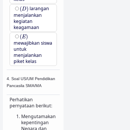
(
D
)
(
)
larangan
D
menjalankan
kegiatan
keagamaan
(
E
)
(
)
E
mewajibkan siswa
untuk
menjalankan
piket kelas
4. Soal US/UM Pendidikan
Pancasila SMA/MA
Perhatikan
pernyataan berikut:
Mengutamakan
kepentingan
Negara dan