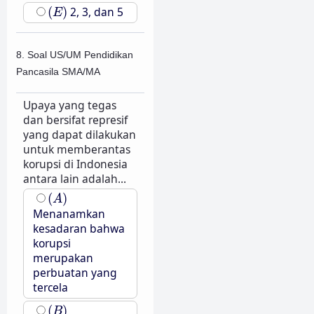
(
E
)
(
)
2, 3, dan 5
E
8. Soal US/UM Pendidikan
Pancasila SMA/MA
Upaya yang tegas
dan bersifat represif
yang dapat dilakukan
untuk memberantas
korupsi di Indonesia
antara lain adalah...
(
A
)
(
)
A
Menanamkan
kesadaran bahwa
korupsi
merupakan
perbuatan yang
tercela
(
B
)
(
)
B