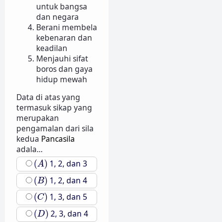
untuk bangsa
dan negara
Berani membela
kebenaran dan
keadilan
Menjauhi sifat
boros dan gaya
hidup mewah
Data di atas yang
termasuk sikap yang
merupakan
pengamalan dari sila
kedua
Pancasila
adala...
(
A
)
(
)
1, 2, dan 3
A
(
B
)
(
)
1, 2, dan 4
B
(
C
)
(
)
1, 3, dan 5
C
(
D
)
(
)
2, 3, dan 4
D