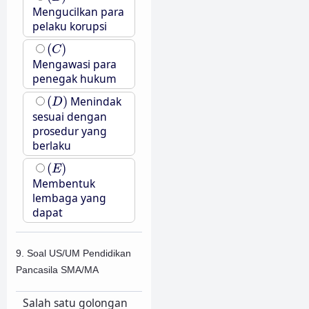
Mengucilkan para
pelaku korupsi
(
C
)
(
)
C
Mengawasi para
penegak hukum
(
D
)
(
)
Menindak
D
sesuai dengan
prosedur yang
berlaku
(
E
)
(
)
E
Membentuk
lembaga yang
dapat
9. Soal US/UM Pendidikan
Pancasila SMA/MA
Salah satu golongan