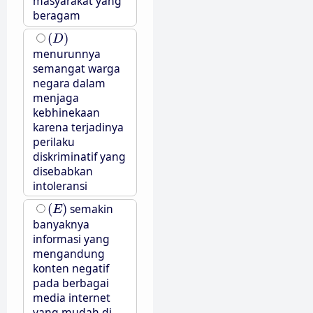
masyarakat yang
beragam
(
D
)
(
)
D
menurunnya
semangat warga
negara dalam
menjaga
kebhinekaan
karena terjadinya
perilaku
diskriminatif yang
disebabkan
intoleransi
(
E
)
(
)
semakin
E
banyaknya
informasi yang
mengandung
konten negatif
pada berbagai
media internet
yang mudah di