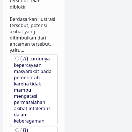
tersebut telah
diblokir.
Berdasarkan ilustrasi
tersebut, potensi
akibat yang
ditimbulkan dari
ancaman tersebut,
yaitu...
(
A
)
(
)
turunnya
A
kepercayaan
masyarakat pada
pemerintah
karena tidak
mampu
mengatasi
permasalahan
akibat intoleransi
dalam
keberagaman
(
B
)
(
)
B