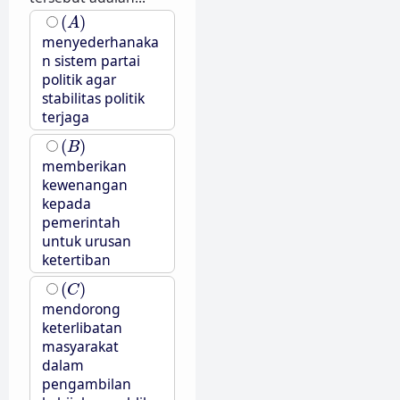
(
A
)
(
)
A
menyederhanaka
n sistem partai
politik agar
stabilitas politik
terjaga
(
B
)
(
)
B
memberikan
kewenangan
kepada
pemerintah
untuk urusan
ketertiban
(
C
)
(
)
C
mendorong
keterlibatan
masyarakat
dalam
pengambilan