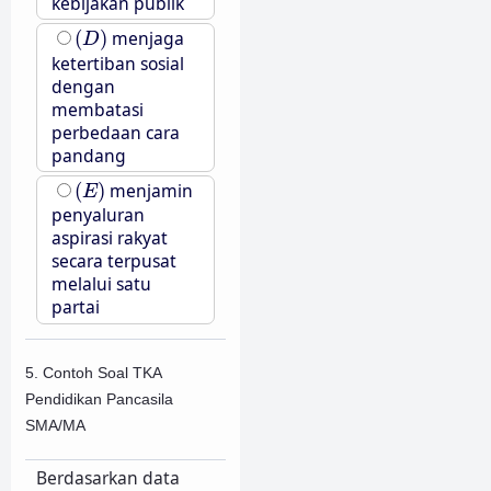
kebijakan publik
(
D
)
(
)
menjaga
D
ketertiban sosial
dengan
membatasi
perbedaan cara
pandang
(
E
)
(
)
menjamin
E
penyaluran
aspirasi rakyat
secara terpusat
melalui satu
partai
5. Contoh Soal TKA
Pendidikan Pancasila
SMA/MA
Berdasarkan data