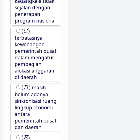
kadangkala tidak
sejalan dengan
penerapan
program nasional
(
C
)
(
)
C
terbatasnya
kewenangan
pemerintah pusat
dalam mengatur
pembagian
alokasi anggaran
di daerah
(
D
)
(
)
masih
D
belum adanya
sinkronisasi ruang
lingkup otonomi
antara
pemerintah pusat
dan daerah
(
E
)
(
)
E