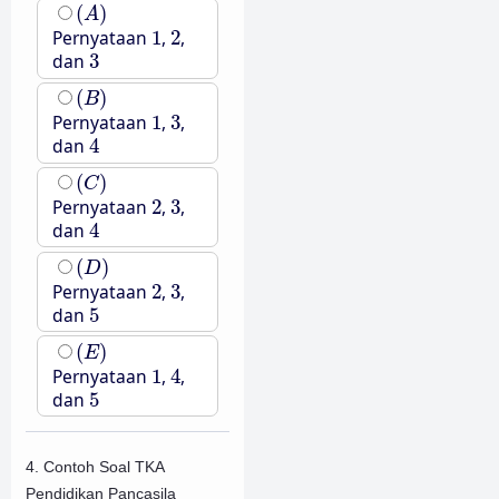
(
A
)
(
)
A
1
2
Pernyataan
1
,
2
,
3
dan
3
(
B
)
(
)
B
1
3
Pernyataan
1
,
3
,
4
dan
4
(
C
)
(
)
C
2
3
Pernyataan
2
,
3
,
4
dan
4
(
D
)
(
)
D
2
3
Pernyataan
2
,
3
,
5
dan
5
(
E
)
(
)
E
1
4
Pernyataan
1
,
4
,
5
dan
5
4. Contoh Soal TKA
Pendidikan Pancasila