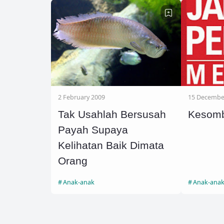
2 February 2009
15 Decembe
Tak Usahlah Bersusah
Kesomb
Payah Supaya
Kelihatan Baik Dimata
Orang
Anak-anak
Anak-ana