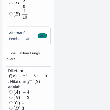
2
(
)
D
5
(
E
)
1
10
1
(
)
E
10
Alternatif
Pembahasan:
9. Soal Latihan Fungsi
Invers
Diketahui
f
(
x
)
=
x
2
−
6
x
+
10
2
(
)
=
−
6
+
10
f
x
x
x
f
−
1
(
2
)
−
1
. Nilai dari
(
2
)
f
adalah...
(
A
)
−
4
(
)
−
4
A
(
B
)
−
2
(
)
−
2
B
(
C
)
2
(
)
2
C
(
D
)
3
(
)
3
D