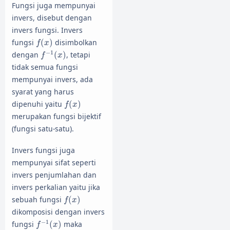
Fungsi juga mempunyai
invers, disebut dengan
invers fungsi. Invers
f
(
x
)
fungsi
(
)
disimbolkan
f
x
f
−
1
(
x
)
−
1
dengan
(
)
, tetapi
f
x
tidak semua fungsi
mempunyai invers, ada
syarat yang harus
f
(
x
)
dipenuhi yaitu
(
)
f
x
merupakan fungsi bijektif
(fungsi satu-satu).
Invers fungsi juga
mempunyai sifat seperti
invers penjumlahan dan
invers perkalian yaitu jika
f
(
x
)
sebuah fungsi
(
)
f
x
dikomposisi dengan invers
f
−
1
(
x
)
−
1
fungsi
(
)
maka
f
x