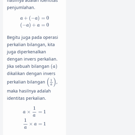
hasilnya adalah identitas
penjumlahan.
a
+
(
−
a
)
=
0
(
−
a
)
+
a
=
0
+
(
−
)
=
0
a
a
(
−
)
+
=
0
a
a
Begitu juga pada operasi
perkalian bilangan, kita
juga diperkenalkan
dengan invers perkalian.
(
a
)
Jika sebuah bilangan
(
)
a
dikalikan dengan invers
(
1
a
)
(
)
1
perkalian bilangan
,
a
maka hasilnya adalah
identitas perkalian.
a
×
1
a
=
1
1
a
×
a
=
1
1
=
1
×
a
a
1
=
1
×
a
a