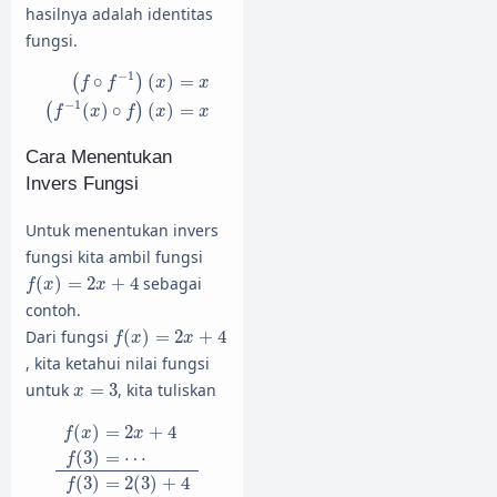
hasilnya adalah identitas
fungsi.
(
f
∘
f
−
1
)
(
x
)
=
x
(
f
−
1
(
x
)
∘
f
)
(
x
)
=
x
−
1
∘
(
)
=
(
)
f
f
x
x
−
1
(
)
∘
(
)
=
(
)
f
x
f
x
x
Cara Menentukan
Invers Fungsi
Untuk menentukan invers
fungsi kita ambil fungsi
f
(
x
)
=
2
x
+
4
(
)
=
2
+
4
sebagai
f
x
x
contoh.
f
(
x
)
=
2
x
+
4
Dari fungsi
(
)
=
2
+
4
f
x
x
, kita ketahui nilai fungsi
x
=
3
untuk
=
3
, kita tuliskan
x
f
(
x
)
=
2
x
+
4
f
(
3
)
=
⋯
f
(
3
)
=
2
(
3
)
+
4
f
(
3
)
=
10
(
)
=
2
+
4
f
x
x
(
3
)
=
⋯
f
(
3
)
=
2
(
3
)
+
4
f