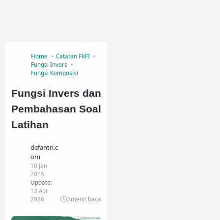
Home
Catatan FKFI
Fungsi Invers
Fungsi Komposisi
Fungsi Invers dan
Pembahasan Soal
Latihan
defantri.c
om
10 Jan
2015
Update:
13 Apr
2026
6
menit baca