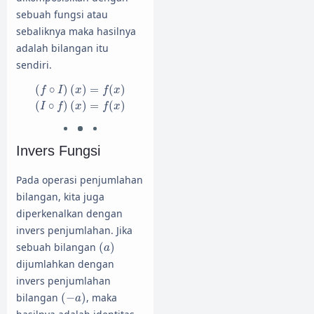
sebuah fungsi atau
sebaliknya maka hasilnya
adalah bilangan itu
sendiri.
(
f
∘
I
)
(
x
)
=
f
(
x
)
(
I
∘
f
)
(
x
)
=
f
(
x
)
(
∘
)
(
)
=
(
)
f
I
x
f
x
(
∘
)
(
)
=
(
)
I
f
x
f
x
Invers Fungsi
Pada operasi penjumlahan
bilangan, kita juga
diperkenalkan dengan
invers penjumlahan. Jika
(
a
)
sebuah bilangan
(
)
a
dijumlahkan dengan
invers penjumlahan
(
−
a
)
bilangan
(
−
)
, maka
a