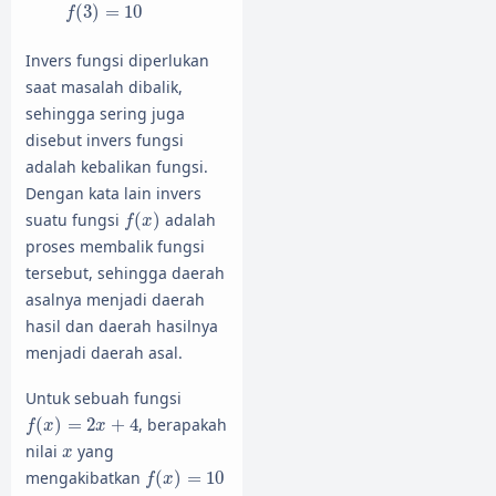
(
3
)
=
10
f
Invers fungsi diperlukan
saat masalah dibalik,
sehingga sering juga
disebut invers fungsi
adalah kebalikan fungsi.
Dengan kata lain invers
f
(
x
)
suatu fungsi
(
)
adalah
f
x
proses membalik fungsi
tersebut, sehingga daerah
asalnya menjadi daerah
hasil dan daerah hasilnya
menjadi daerah asal.
Untuk sebuah fungsi
f
(
x
)
=
2
x
+
4
(
)
=
2
+
4
, berapakah
f
x
x
x
nilai
yang
x
f
(
x
)
=
10
mengakibatkan
(
)
=
10
f
x