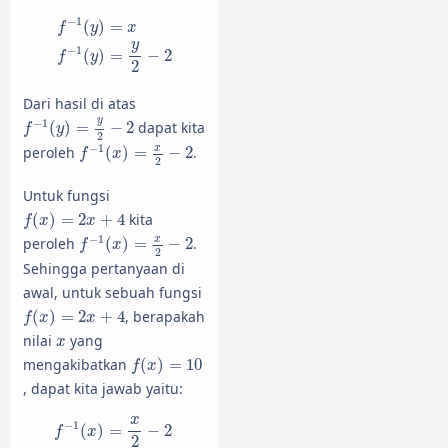
f
−
1
(
y
)
=
x
f
−
1
(
y
)
=
y
2
−
2
−
1
(
)
=
f
y
x
y
−
1
(
)
=
−
2
f
y
2
Dari hasil di atas
f
−
1
(
y
)
=
y
2
−
2
y
−
1
(
)
=
−
2
dapat kita
f
y
2
f
−
1
(
x
)
=
x
2
−
2
−
1
x
peroleh
(
)
=
−
2
.
f
x
2
Untuk fungsi
f
(
x
)
=
2
x
+
4
(
)
=
2
+
4
kita
f
x
x
f
−
1
(
x
)
=
x
2
−
2
−
1
x
peroleh
(
)
=
−
2
.
f
x
2
Sehingga pertanyaan di
awal, untuk sebuah fungsi
f
(
x
)
=
2
x
+
4
(
)
=
2
+
4
, berapakah
f
x
x
x
nilai
yang
x
f
(
x
)
=
10
mengakibatkan
(
)
=
10
f
x
, dapat kita jawab yaitu:
f
−
1
(
x
)
=
x
2
−
2
f
−
1
(
10
)
=
10
2
−
2
f
−
1
(
10
)
=
5
−
2
f
−
1
(
10
)
=
3
x
−
1
(
)
=
−
2
f
x
2