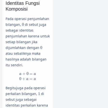
Identitas Fungsi
Komposisi
Pada operasi penjumlahan
0
bilangan,
0
di sebut juga
sebagai identitas
penjumlahan karena untuk
setiap bilangan jika
0
dijumlahkan dengan
0
atau sebaliknya maka
hasilnya adalah bilangan
itu sendiri.
a
+
0
=
a
0
+
a
=
a
+
0
=
a
a
0
+
=
a
a
Begitujuga pada operasi
1
perkalian bilangan,
1
di
sebut juga sebagai
identitas perkalian karena