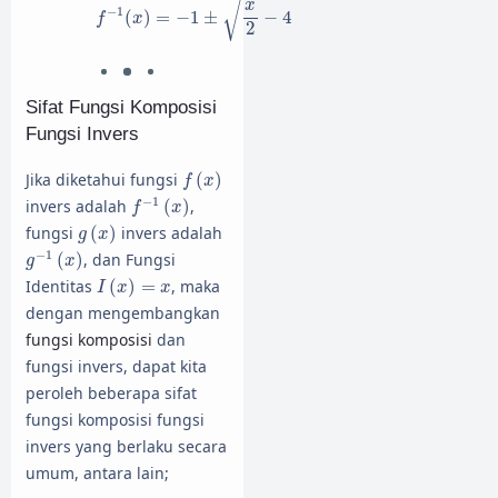
x
√
−
1
(
)
=
−
1
±
−
4
f
x
2
Sifat Fungsi Komposisi
Fungsi Invers
f
(
x
)
Jika diketahui fungsi
(
)
f
x
f
−
1
(
x
)
−
1
invers adalah
(
)
,
f
x
g
(
x
)
fungsi
(
)
invers adalah
g
x
g
−
1
(
x
)
−
1
(
)
, dan Fungsi
g
x
I
(
x
)
=
x
Identitas
(
)
=
, maka
I
x
x
dengan mengembangkan
fungsi komposisi
dan
fungsi invers, dapat kita
peroleh beberapa sifat
fungsi komposisi fungsi
invers yang berlaku secara
umum, antara lain;