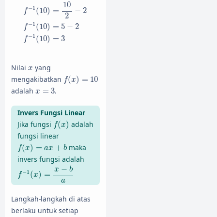
10
−
1
(
10
)
=
−
2
f
2
−
1
(
10
)
=
5
−
2
f
−
1
(
10
)
=
3
f
x
Nilai
yang
x
f
(
x
)
=
10
mengakibatkan
(
)
=
10
f
x
x
=
3
adalah
=
3
.
x
Invers Fungsi Linear
f
(
x
)
Jika fungsi
(
)
adalah
f
x
fungsi linear
f
(
x
)
=
a
x
+
b
(
)
=
+
maka
f
x
a
x
b
invers fungsi adalah
f
−
1
(
x
)
=
x
−
b
a
−
x
b
−
1
(
)
=
f
x
a
Langkah-langkah di atas
berlaku untuk setiap