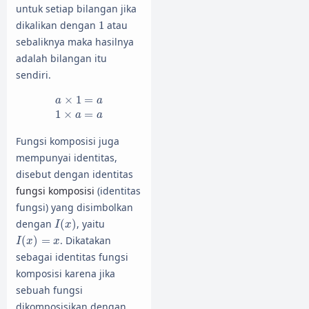
untuk setiap bilangan jika
1
dikalikan dengan
1
atau
sebaliknya maka hasilnya
adalah bilangan itu
sendiri.
a
×
1
=
a
1
×
a
=
a
×
1
=
a
a
1
×
=
a
a
Fungsi komposisi juga
mempunyai identitas,
disebut dengan identitas
fungsi komposisi
(identitas
fungsi) yang disimbolkan
I
(
x
)
dengan
(
)
, yaitu
I
x
I
(
x
)
=
x
(
)
=
. Dikatakan
I
x
x
sebagai identitas fungsi
komposisi karena jika
sebuah fungsi
dikomposisikan dengan