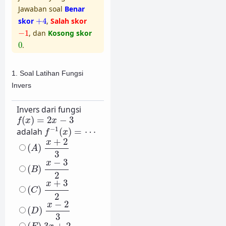
Jawaban soal
Benar
+
4
skor
+
4
,
Salah skor
−
1
−
1
, dan
Kosong skor
0
0
.
1. Soal Latihan Fungsi
Invers
Invers dari fungsi
f
(
x
)
=
2
x
−
3
(
)
=
2
−
3
f
x
x
f
−
1
(
x
)
=
⋯
−
1
adalah
(
)
=
⋯
f
x
(
A
)
x
+
2
3
+
2
x
(
)
A
3
(
B
)
x
−
3
2
−
3
x
(
)
B
2
(
C
)
x
+
3
2
+
3
x
(
)
C
2
(
D
)
x
−
2
3
−
2
x
(
)
D
3
(
E
)
3
x
+
2