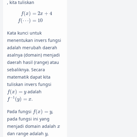
, kita tuliskan
f
(
x
)
=
2
x
+
4
f
(
⋯
)
=
10
(
)
=
2
+
4
f
x
x
(
⋯
)
=
10
f
Kata kunci untuk
menentukan invers fungsi
adalah merubah daerah
asalnya (domain) menjadi
daerah hasil (range) atau
sebaliknya. Secara
matematik dapat kita
tuliskan invers fungsi
f
(
x
)
=
y
(
)
=
adalah
f
x
y
f
−
1
(
y
)
=
x
−
1
(
)
=
.
f
y
x
f
(
x
)
=
y
Pada fungsi
(
)
=
,
f
x
y
pada fungsi ini yang
x
menjadi domain adalah
x
y
dan range adalah
,
y