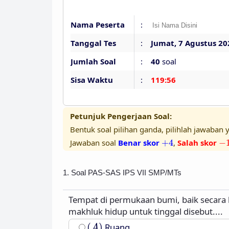
Nama Peserta
:
Tanggal Tes
:
Jumat, 7 Agustus 20
Jumlah Soal
:
40
soal
Sisa Waktu
:
119:55
Petunjuk Pengerjaan Soal:
Bentuk soal pilihan ganda, pilihlah jawaban y
+
4
−
Jawaban soal
Benar skor
+
4
,
Salah skor
−
1. Soal PAS-SAS IPS VII SMP/MTs
Tempat di permukaan bumi, baik secara
makhluk hidup untuk tinggal disebut....
(
A
)
(
)
Ruang
A