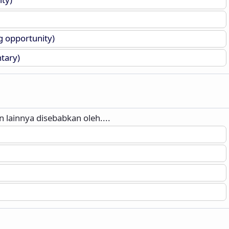
g opportunity)
tary)
 lainnya disebabkan oleh....