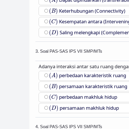
(
)
A
(
B
)
(
)
Keterhubungan (Connectivity)
B
(
C
)
(
)
Kesempatan antara (Intervenin
C
(
D
)
(
)
Saling melengkapi (Complemen
D
3. Soal PAS-SAS IPS VII SMP/MTs
Adanya interaksi antar satu ruang dengan
(
A
)
(
)
perbedaan karakteristik ruang
A
(
B
)
(
)
persamaan karakteristik ruang
B
(
C
)
(
)
perbedaan makhluk hidup
C
(
D
)
(
)
persamaan makhluk hidup
D
4. Soal PAS-SAS IPS VII SMP/MTs