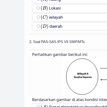
(
B
)
(
)
Lokasi
B
(
C
)
(
)
wilayah
C
(
D
)
(
)
daerah
D
2. Soal PAS-SAS IPS VII SMP/MTs
Perhatikan gambar berikut ini:
Berdasarkan gambar di atas kondisi interak
(
A
)
Dapat dipindahkan (transferabil