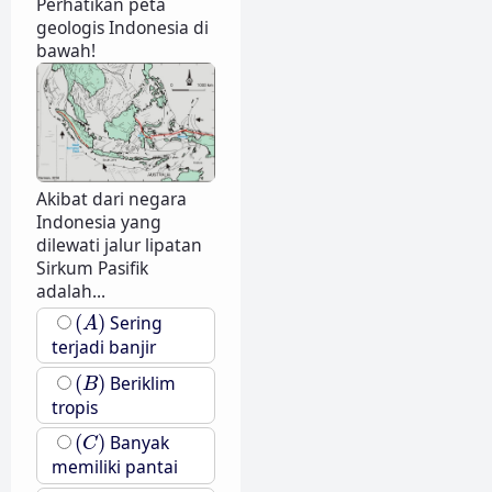
Perhatikan peta
geologis Indonesia di
bawah!
Akibat dari negara
Indonesia yang
dilewati jalur lipatan
Sirkum Pasifik
adalah...
(
A
)
(
)
Sering
A
terjadi banjir
(
B
)
(
)
Beriklim
B
tropis
(
C
)
(
)
Banyak
C
memiliki pantai