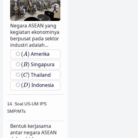
Negara ASEAN yang
kegiatan ekonominya
berpusat pada sektor
industri adalah...
(
A
)
(
)
Amerika
A
(
B
)
(
)
Singapura
B
(
C
)
(
)
Thailand
C
(
D
)
(
)
Indonesia
D
14. Soal US-UM IPS
SMP/MTs
Bentuk kerjasama
antar negara ASEAN