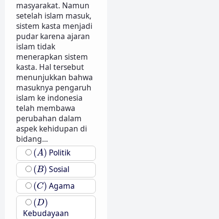
masyarakat. Namun
setelah islam masuk,
sistem kasta menjadi
pudar karena ajaran
islam tidak
menerapkan sistem
kasta. Hal tersebut
menunjukkan bahwa
masuknya pengaruh
islam ke indonesia
telah membawa
perubahan dalam
aspek kehidupan di
bidang...
(
A
)
(
)
Politik
A
(
B
)
(
)
Sosial
B
(
C
)
(
)
Agama
C
(
D
)
(
)
D
Kebudayaan