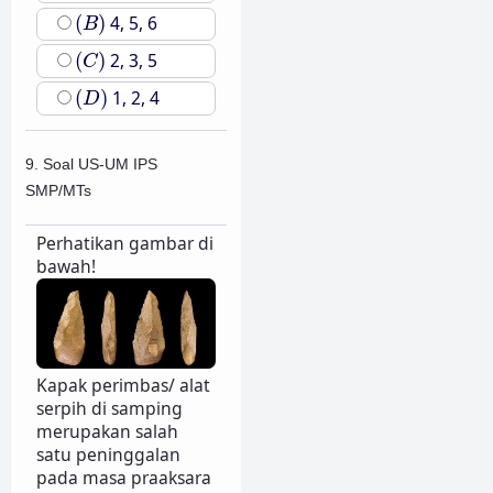
(
B
)
(
)
4, 5, 6
B
(
C
)
(
)
2, 3, 5
C
(
D
)
(
)
1, 2, 4
D
9. Soal US-UM IPS
SMP/MTs
Perhatikan gambar di
bawah!
Kapak perimbas/ alat
serpih di samping
merupakan salah
satu peninggalan
pada masa praaksara