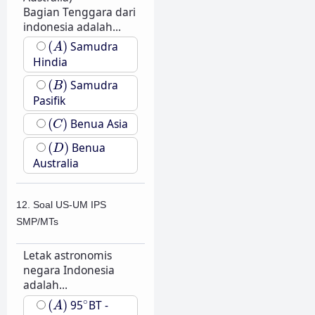
Bagian Tenggara dari
indonesia adalah...
(
A
)
(
)
Samudra
A
Hindia
(
B
)
(
)
Samudra
B
Pasifik
(
C
)
(
)
Benua Asia
C
(
D
)
(
)
Benua
D
Australia
12. Soal US-UM IPS
SMP/MTs
Letak astronomis
negara Indonesia
adalah...
(
A
)
∘
∘
(
)
95
BT -
A