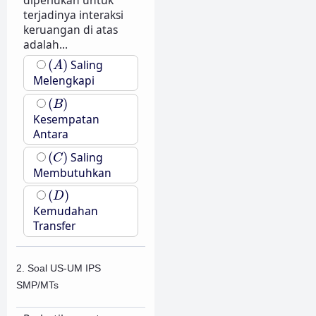
diperlukan untuk
terjadinya interaksi
keruangan di atas
adalah...
(
A
)
(
)
Saling
A
Melengkapi
(
B
)
(
)
B
Kesempatan
Antara
(
C
)
(
)
Saling
C
Membutuhkan
(
D
)
(
)
D
Kemudahan
Transfer
2. Soal US-UM IPS
SMP/MTs