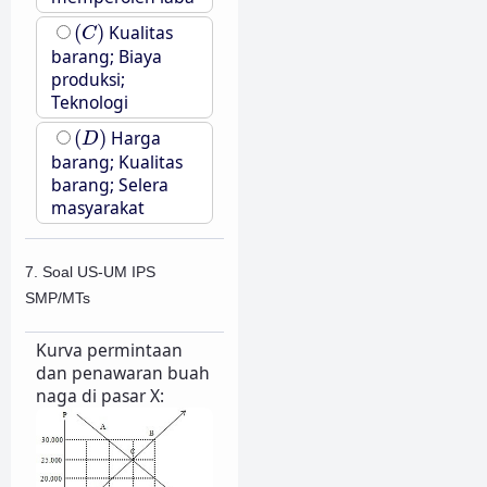
(
C
)
(
)
Kualitas
C
barang; Biaya
produksi;
Teknologi
(
D
)
(
)
Harga
D
barang; Kualitas
barang; Selera
masyarakat
7. Soal US-UM IPS
SMP/MTs
Kurva permintaan
dan penawaran buah
naga di pasar X: