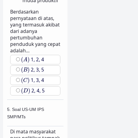
muda produktif
Berdasarkan
pernyataan di atas,
yang termasuk akibat
dari adanya
pertumbuhan
penduduk yang cepat
adalah...
(
A
)
(
)
1, 2, 4
A
(
B
)
(
)
2, 3, 5
B
(
C
)
(
)
1, 3, 4
C
(
D
)
(
)
2, 4, 5
D
5. Soal US-UM IPS
SMP/MTs
Di mata masyarakat
para politikus tampak