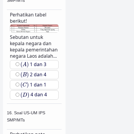
SMP/MTs
Perhatikan tabel
berikut!
Sebutan untuk
kepala negara dan
kepala pemerintahan
negara Laos adalah...
(
A
)
(
)
1 dan 3
A
(
B
)
(
)
2 dan 4
B
(
C
)
(
)
1 dan 1
C
(
D
)
(
)
4 dan 4
D
16. Soal US-UM IPS
SMP/MTs