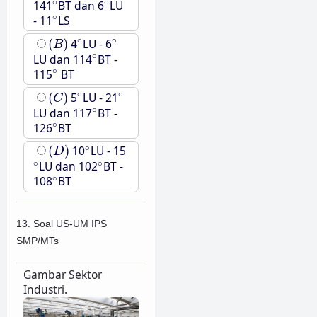
∘
∘
∘
∘
141
BT dan 6
LU
∘
∘
- 11
LS
(
B
)
∘
∘
∘
∘
(
)
4
LU - 6
B
∘
∘
LU dan 114
BT -
∘
∘
115
BT
(
C
)
∘
∘
∘
∘
(
)
5
LU - 21
C
∘
∘
LU dan 117
BT -
∘
∘
126
BT
(
D
)
∘
∘
(
)
10
LU - 15
D
∘
∘
∘
∘
LU dan 102
BT -
∘
∘
108
BT
13. Soal US-UM IPS
SMP/MTs
Gambar Sektor
Industri.