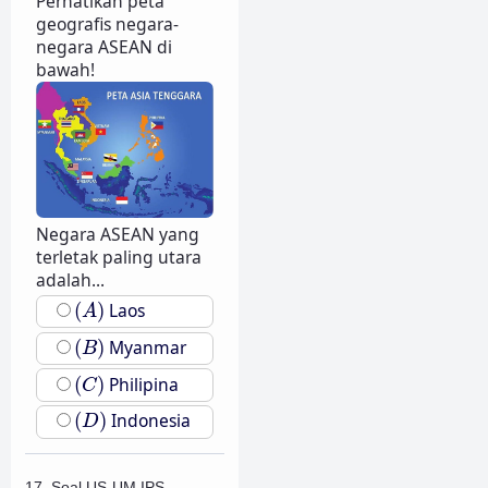
Perhatikan peta
geografis negara-
negara ASEAN di
bawah!
Negara ASEAN yang
terletak paling utara
adalah...
(
A
)
(
)
Laos
A
(
B
)
(
)
Myanmar
B
(
C
)
(
)
Philipina
C
(
D
)
(
)
Indonesia
D
17. Soal US-UM IPS