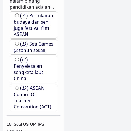
dalam bidang
pendidikan adalah...
(
A
)
(
)
Pertukaran
A
budaya dan seni
juga festival film
ASEAN
(
B
)
(
)
Sea Games
B
(2 tahun sekali)
(
C
)
(
)
C
Penyelesaian
sengketa laut
China
(
D
)
(
)
ASEAN
D
Council Of
Teacher
Convention (ACT)
15. Soal US-UM IPS