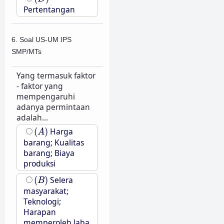
Pertentangan
6. Soal US-UM IPS
SMP/MTs
Yang termasuk faktor
- faktor yang
mempengaruhi
adanya permintaan
adalah...
(
A
)
(
)
Harga
A
barang; Kualitas
barang; Biaya
produksi
(
B
)
(
)
Selera
B
masyarakat;
Teknologi;
Harapan
memperoleh laba