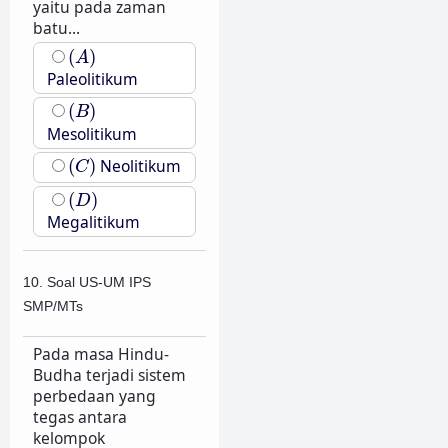
yaitu pada zaman
batu...
(
A
)
(
)
A
Paleolitikum
(
B
)
(
)
B
Mesolitikum
(
C
)
(
)
Neolitikum
C
(
D
)
(
)
D
Megalitikum
10. Soal US-UM IPS
SMP/MTs
Pada masa Hindu-
Budha terjadi sistem
perbedaan yang
tegas antara
kelompok