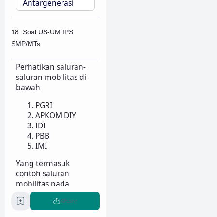
Antargenerasi
18. Soal US-UM IPS
SMP/MTs
Perhatikan saluran-
saluran mobilitas di
bawah
PGRI
APKOM DIY
IDI
PBB
IMI
Yang termasuk
contoh saluran
mobilitas pada
bidang organisasi
Share
profesi adalah...
(
A
)