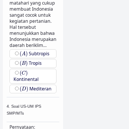
matahari yang cukup
membuat Indonesia
sangat cocok untuk
kegiatan pertanian.
Hal tersebut
menunjukkan bahwa
Indonesia merupakan
daerah beriklim...
(
A
)
(
)
Subtropis
A
(
B
)
(
)
Tropis
B
(
C
)
(
)
C
Kontinental
(
D
)
(
)
Mediteran
D
4. Soal US-UM IPS
SMP/MTs
Pernyataan: