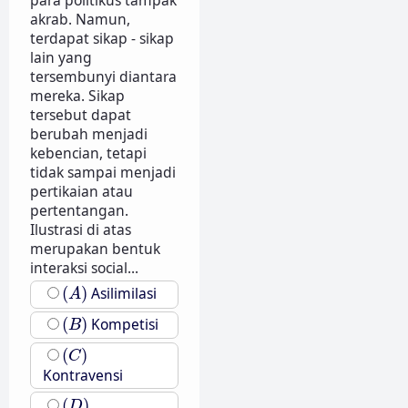
akrab. Namun,
terdapat sikap - sikap
lain yang
tersembunyi diantara
mereka. Sikap
tersebut dapat
berubah menjadi
kebencian, tetapi
tidak sampai menjadi
pertikaian atau
pertentangan.
Ilustrasi di atas
merupakan bentuk
interaksi social...
(
A
)
(
)
Asilimilasi
A
(
B
)
(
)
Kompetisi
B
(
C
)
(
)
C
Kontravensi
(
D
)
(
)
D