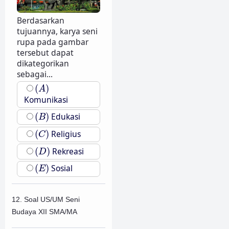
Berdasarkan
tujuannya, karya seni
rupa pada gambar
tersebut dapat
dikategorikan
sebagai...
(
A
)
(
)
A
Komunikasi
(
B
)
(
)
Edukasi
B
(
C
)
(
)
Religius
C
(
D
)
(
)
Rekreasi
D
(
E
)
(
)
Sosial
E
12. Soal US/UM Seni
Budaya XII SMA/MA