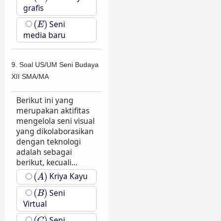
grafis
(
E
)
(
)
Seni
E
media baru
9. Soal US/UM Seni Budaya
XII SMA/MA
Berikut ini yang
merupakan aktifitas
mengelola seni visual
yang dikolaborasikan
dengan teknologi
adalah sebagai
berikut, kecuali...
(
A
)
(
)
Kriya Kayu
A
(
B
)
(
)
Seni
B
Virtual
(
C
)
(
)
Seni
C