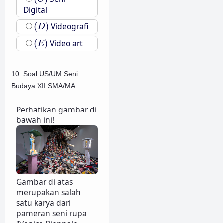
Digital
(
D
)
(
)
Videografi
D
(
E
)
(
)
Video art
E
10. Soal US/UM Seni
Budaya XII SMA/MA
Perhatikan gambar di
bawah ini!
Gambar di atas
merupakan salah
satu karya dari
pameran seni rupa