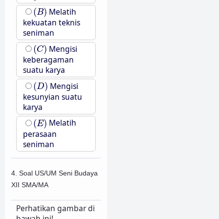
(
B
)
(
)
Melatih
B
kekuatan teknis
seniman
(
C
)
(
)
Mengisi
C
keberagaman
suatu karya
(
D
)
(
)
Mengisi
D
kesunyian suatu
karya
(
E
)
(
)
Melatih
E
perasaan
seniman
4. Soal US/UM Seni Budaya
XII SMA/MA
Perhatikan gambar di
bawah ini!