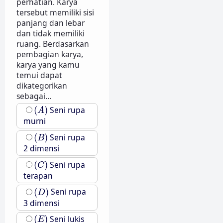
perhatian. Karya
tersebut memiliki sisi
panjang dan lebar
dan tidak memiliki
ruang. Berdasarkan
pembagian karya,
karya yang kamu
temui dapat
dikategorikan
sebagai...
(
A
)
(
)
Seni rupa
A
murni
(
B
)
(
)
Seni rupa
B
2 dimensi
(
C
)
(
)
Seni rupa
C
terapan
(
D
)
(
)
Seni rupa
D
3 dimensi
(
E
)
(
)
Seni lukis
E