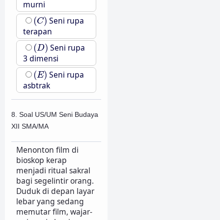
murni
(
C
)
(
)
Seni rupa
C
terapan
(
D
)
(
)
Seni rupa
D
3 dimensi
(
E
)
(
)
Seni rupa
E
asbtrak
8. Soal US/UM Seni Budaya
XII SMA/MA
Menonton film di
bioskop kerap
menjadi ritual sakral
bagi segelintir orang.
Duduk di depan layar
lebar yang sedang
memutar film, wajar-