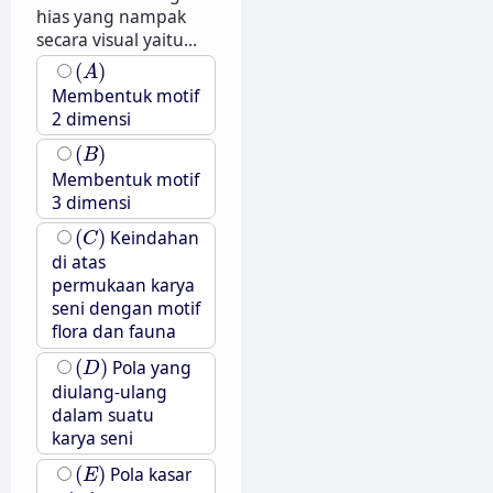
hias yang nampak
secara visual yaitu...
(
A
)
(
)
A
Membentuk motif
2 dimensi
(
B
)
(
)
B
Membentuk motif
3 dimensi
(
C
)
(
)
Keindahan
C
di atas
permukaan karya
seni dengan motif
flora dan fauna
(
D
)
(
)
Pola yang
D
diulang-ulang
dalam suatu
karya seni
(
E
)
(
)
Pola kasar
E