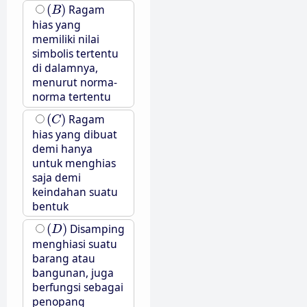
(
B
)
(
)
Ragam
B
hias yang
memiliki nilai
simbolis tertentu
di dalamnya,
menurut norma-
norma tertentu
(
C
)
(
)
Ragam
C
hias yang dibuat
demi hanya
untuk menghias
saja demi
keindahan suatu
bentuk
(
D
)
(
)
Disamping
D
menghiasi suatu
barang atau
bangunan, juga
berfungsi sebagai
penopang