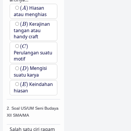
(
A
)
(
)
Hiasan
A
atau menghias
(
B
)
(
)
Kerajinan
B
tangan atau
handy craft
(
C
)
(
)
C
Perulangan suatu
motif
(
D
)
(
)
Mengisi
D
suatu karya
(
E
)
(
)
Keindahan
E
hiasan
2. Soal US/UM Seni Budaya
XII SMA/MA
Salah satu ciri ragam