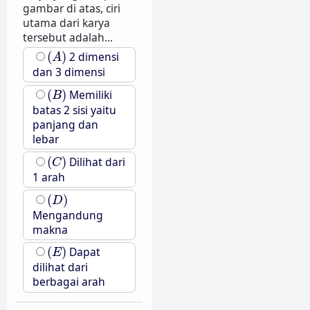
gambar di atas, ciri
utama dari karya
tersebut adalah...
(
A
)
(
)
2 dimensi
A
dan 3 dimensi
(
B
)
(
)
Memiliki
B
batas 2 sisi yaitu
panjang dan
lebar
(
C
)
(
)
Dilihat dari
C
1 arah
(
D
)
(
)
D
Mengandung
makna
(
E
)
(
)
Dapat
E
dilihat dari
berbagai arah