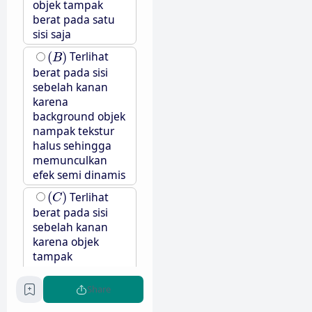
objek tampak
berat pada satu
sisi saja
(
B
)
(
)
Terlihat
B
berat pada sisi
sebelah kanan
karena
background objek
nampak tekstur
halus sehingga
memunculkan
efek semi dinamis
(
C
)
(
)
Terlihat
C
berat pada sisi
sebelah kanan
karena objek
tampak
berwarna-warni
pada satu sisi saja
Share
(
D
)
(
)
Terlihat
D