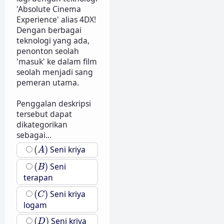
'Absolute Cinema
Experience' alias 4DX!
Dengan berbagai
teknologi yang ada,
penonton seolah
'masuk' ke dalam film
seolah menjadi sang
pemeran utama.
Penggalan deskripsi
tersebut dapat
dikategorikan
sebagai...
(
A
)
(
)
Seni kriya
A
(
B
)
(
)
Seni
B
terapan
(
C
)
(
)
Seni kriya
C
logam
(
D
)
(
)
Seni kriya
D