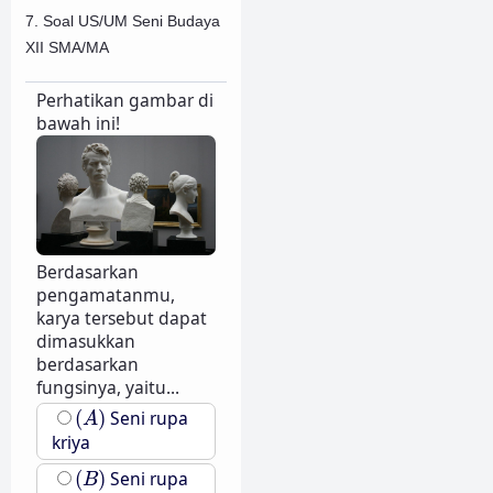
7. Soal US/UM Seni Budaya
XII SMA/MA
Perhatikan gambar di
bawah ini!
Berdasarkan
pengamatanmu,
karya tersebut dapat
dimasukkan
berdasarkan
fungsinya, yaitu...
(
A
)
(
)
Seni rupa
A
kriya
(
B
)
(
)
Seni rupa
B