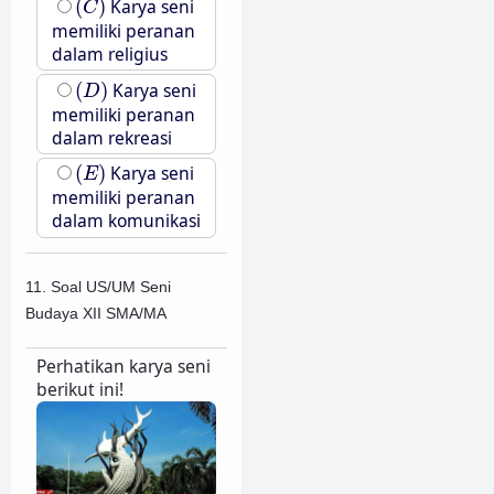
(
)
Karya seni
C
memiliki peranan
dalam religius
(
D
)
(
)
Karya seni
D
memiliki peranan
dalam rekreasi
(
E
)
(
)
Karya seni
E
memiliki peranan
dalam komunikasi
11. Soal US/UM Seni
Budaya XII SMA/MA
Perhatikan karya seni
berikut ini!