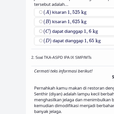
tersebut adalah...
(
A
)
1
,
525
kg
(
)
kisaran
1
,
525
kg
A
(
B
)
1
,
625
kg
(
)
kisaran
1
,
625
kg
B
(
C
)
1
,
6
kg
(
)
dapat dianggap
1
,
6
kg
C
(
D
)
1
,
65
kg
(
)
dapat dianggap
1
,
65
kg
D
2. Soal TKA-ASPD IPA IX SMP/MTs
Cermati teks informasi berikut!
Pernahkah kamu makan di restoran denga
Senthir (diyan) adalah lampu kecil berba
menghasilkan jelaga dan menimbulkan b
kemudian dimodifikasi menjadi berbaha
banyak jelaga.