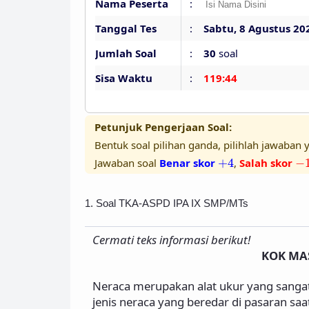
Nama Peserta
:
Tanggal Tes
:
Sabtu, 8 Agustus 20
Jumlah Soal
:
30
soal
Sisa Waktu
:
119:43
Petunjuk Pengerjaan Soal:
Bentuk soal pilihan ganda, pilihlah jawaban y
+
4
−
Jawaban soal
Benar skor
+
4
,
Salah skor
−
1. Soal TKA-ASPD IPA IX SMP/MTs
Cermati teks informasi berikut!
KOK MAS
Neraca merupakan alat ukur yang sangat
jenis neraca yang beredar di pasaran saa