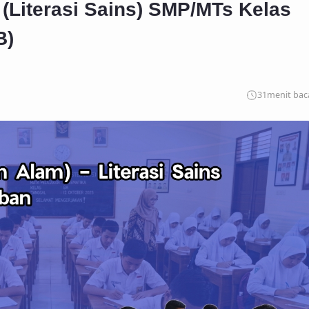
(Literasi Sains) SMP/MTs Kelas
B)
31
menit bac