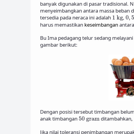
banyak digunakan di pasar tradisional. 
menyeimbangkan antara massa beban d
1
kg
0
,
tersedia pada neraca ini adalah
1
kg
,
0
,
harus memastikan
keseimbangan
antara
Bu Ima pedagang telur sedang melayani 
gambar berikut:
Dengan posisi tersebut timbangan belum 
50
gram
anak timbangan
50
gram
ditambahkan, 
Jika nilai toleransi penimbangan merupa