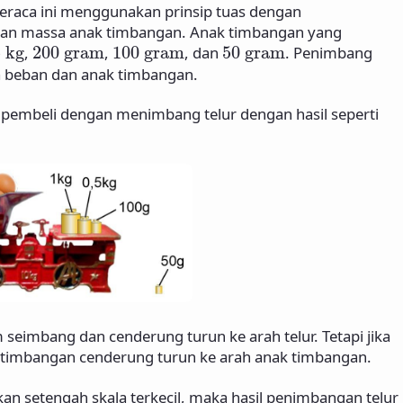
Neraca ini menggunakan prinsip tuas dengan
an massa anak timbangan. Anak timbangan yang
5
kg
200
gram
100
gram
50
gram
5
kg
,
200
gram
,
100
gram
, dan
50
gram
. Penimbang
 beban dan anak timbangan.
pembeli dengan menimbang telur dengan hasil seperti
seimbang dan cenderung turun ke arah telur. Tetapi jika
timbangan cenderung turun ke arah anak timbangan.
kan setengah skala terkecil, maka hasil penimbangan telur