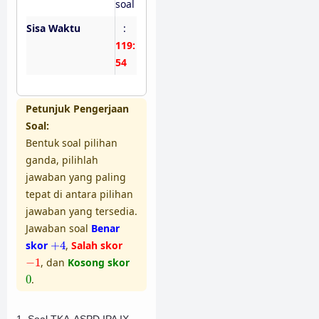
soal
Sisa Waktu
:
119:
53
Petunjuk Pengerjaan
Soal:
Bentuk soal pilihan
ganda, pilihlah
jawaban yang paling
tepat di antara pilihan
jawaban yang tersedia.
Jawaban soal
Benar
+
4
skor
+
4
,
Salah skor
−
1
−
1
, dan
Kosong skor
0
0
.
1. Soal TKA-ASPD IPA IX