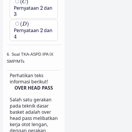
(
)
C
2
Pernyataan
2
dan
3
3
(
D
)
(
)
D
2
Pernyataan
2
dan
4
4
6. Soal TKA-ASPD IPA IX
SMP/MTs
Perhatikan teks
informasi berikut!
OVER HEAD PASS
Salah satu gerakan
pada teknik dasar
basket adalah over
head pass melibatkan
kerja otot lengan,
dengan gerakan