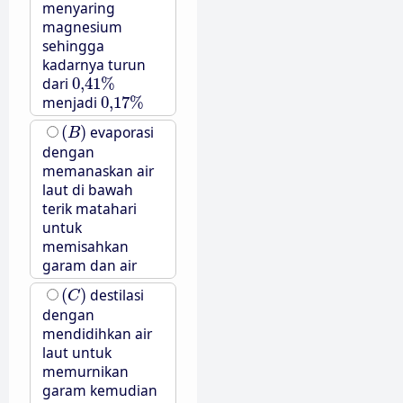
menyaring
magnesium
sehingga
kadarnya turun
0
,
41
%
dari
0
,
41
%
0
,
17
%
menjadi
0
,
17
%
(
B
)
(
)
evaporasi
B
dengan
memanaskan air
laut di bawah
terik matahari
untuk
memisahkan
garam dan air
(
C
)
(
)
destilasi
C
dengan
mendidihkan air
laut untuk
memurnikan
garam kemudian