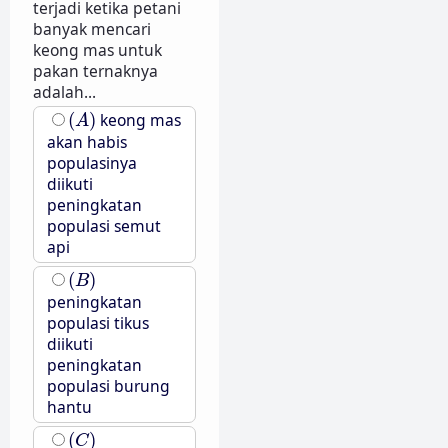
terjadi ketika petani
banyak mencari
keong mas untuk
pakan ternaknya
adalah...
(
A
)
(
)
keong mas
A
akan habis
populasinya
diikuti
peningkatan
populasi semut
api
(
B
)
(
)
B
peningkatan
populasi tikus
diikuti
peningkatan
populasi burung
hantu
(
C
)
(
)
C