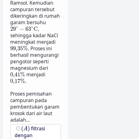
Ramsol. Kemudian
campuran tersebut
dikeringkan di rumah
garam bersuhu
29
∘
−
63
∘
C
∘
∘
29
−
63
C
,
sehingga kadar NaCl
meningkat menjadi
99
,
35
%
99
,
35
%
. Proses ini
berhasil mengurangi
pengotor seperti
magnesium dari
0
,
41
%
0
,
41
%
menjadi
0
,
17
%
0
,
17
%
.
Proses pemisahan
campuran pada
pembentukan garam
krosok dari air laut
adalah...
(
A
)
(
)
filtrasi
A
dengan