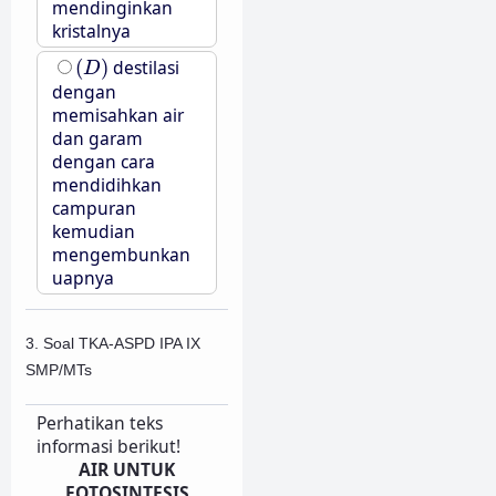
mendinginkan
kristalnya
(
D
)
(
)
destilasi
D
dengan
memisahkan air
dan garam
dengan cara
mendidihkan
campuran
kemudian
mengembunkan
uapnya
3. Soal TKA-ASPD IPA IX
SMP/MTs
Perhatikan teks
informasi berikut!
AIR UNTUK
FOTOSINTESIS