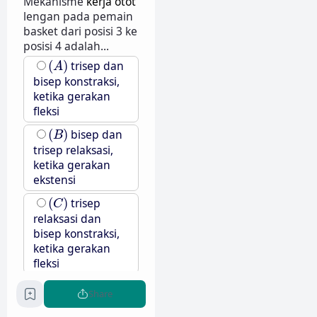
Mekanisme
kerja otot
lengan pada pemain
basket dari posisi 3 ke
posisi 4 adalah...
(
A
)
(
)
trisep dan
A
bisep konstraksi,
ketika gerakan
fleksi
(
B
)
(
)
bisep dan
B
trisep relaksasi,
ketika gerakan
ekstensi
(
C
)
(
)
trisep
C
relaksasi dan
bisep konstraksi,
ketika gerakan
fleksi
(
D
)
(
)
bisep
D
Share
relaksasi dan
trisep konstraksi,