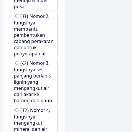
menuju silinder
pusat
(
B
)
(
)
Nomor 2,
B
fungsinya
membantu
pembentukan
cabang perakaran
dan untuk
penyerapan air
(
C
)
(
)
Nomor 3,
C
fungsinya sel
panjang berlapis
lignin yang
mengangkut air
dari akar ke
batang dan daun
(
D
)
(
)
Nomor 4,
D
fungsinya
mengangkut
mineral dan air