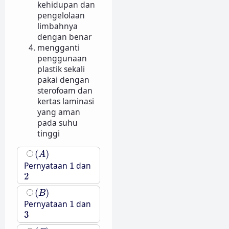
kehidupan dan
pengelolaan
limbahnya
dengan benar
mengganti
penggunaan
plastik sekali
pakai dengan
sterofoam dan
kertas laminasi
yang aman
pada suhu
tinggi
(
A
)
(
)
A
1
Pernyataan
1
dan
2
2
(
B
)
(
)
B
1
Pernyataan
1
dan
3
3
(
C
)