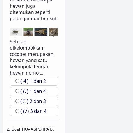
hewan juga
ditemukan seperti
pada gambar berikut:
Setelah
dikelompokkan,
cocopet merupakan
hewan yang satu
kelompok dengan
hewan nomor...
(
A
)
(
)
1 dan 2
A
(
B
)
(
)
1 dan 4
B
(
C
)
(
)
2 dan 3
C
(
D
)
(
)
3 dan 4
D
2. Soal TKA-ASPD IPA IX