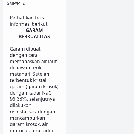
SMP/MTs
Perhatikan teks
informasi berikut!
GARAM
BERKUALITAS
Garam dibuat
dengan cara
memanaskan air laut
di bawah terik
matahari. Setelah
terbentuk kristal
garam (garam krosok)
dengan kadar NaCl
96
,
38
%
96
,
38
%
, selanjutnya
dilakukan
rekristalisasi dengan
mencampurkan
garam krosok, air
murni, dan zat aditif