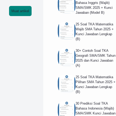
Bahasa Inggris (Wajib)
an
ogle
SMA/SMK 2025 + Kunci
Aku
,
Muat artikel
Jawaban (Model B)
n
Mili
25 Soal TKA Matematika
Gm
ki
Wajib SMA Tahun 2025 +
ail
11
Kunci Jawaban Lengkap
(B)
Jika
Ke
Lup
ma
30+ Contoh Soal TKA
Geografi SMA/SMK Tahun
a
mp
2025 dan Kunci Jawaban
Pas
uan
(A)
wor
Beri
25 Soal TKA Matematika
d
kut
Pilihan SMA Tahun 2025 +
Kunci Jawaban Lengkap
(B)
30 Prediksi Soal TKA
Bahasa Indonesia (Wajib)
SMA/SMK Kunci Jawaban