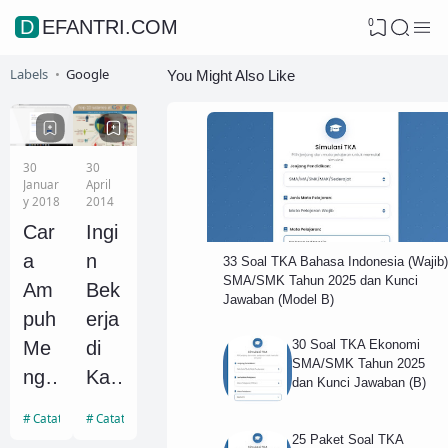
0
DEFANTRI.COM
Labels
Google
You Might Also Like
30
30
Januar
April
y 2018
2014
Car
Ingi
a
n
33 Soal TKA Bahasa Indonesia (Wajib)
SMA/SMK Tahun 2025 dan Kunci
Am
Bek
Jawaban (Model B)
puh
erja
30 Soal TKA Ekonomi
Me
di
SMA/SMK Tahun 2025
nge
Kan
dan Kunci Jawaban (B)
mb
tor
Catatan Guru
Catatan Guru
alik
Go
25 Paket Soal TKA