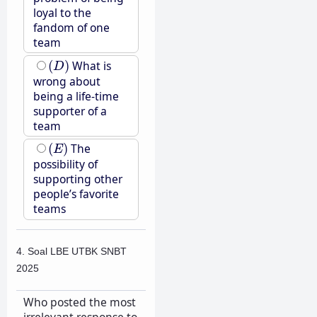
loyal to the
fandom of one
team
(
D
)
(
)
What is
D
wrong about
being a life-time
supporter of a
team
(
E
)
(
)
The
E
possibility of
supporting other
people’s favorite
teams
4. Soal LBE UTBK SNBT
2025
Who posted the most