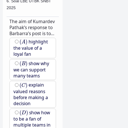
6. Soal LBE UTBK SNBT
2025
The aim of Kumardev
Pathak’s response to
Barbarra’s post is to...
(
A
)
(
)
highlight
A
the value of a
loyal fan
(
B
)
(
)
show why
B
we can support
many teams
(
C
)
(
)
explain
C
valued reasons
before making a
decision
(
D
)
(
)
show how
D
to be a fan of
multiple teams in