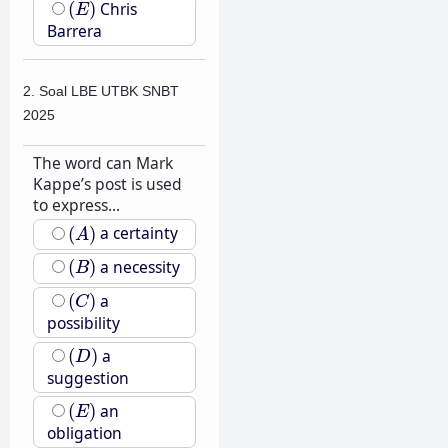
(
E
)
(
)
Chris
E
Barrera
2. Soal LBE UTBK SNBT
2025
The word can Mark
Kappe’s post is used
to express...
(
A
)
(
)
a certainty
A
(
B
)
(
)
a necessity
B
(
C
)
(
)
a
C
possibility
(
D
)
(
)
a
D
suggestion
(
E
)
(
)
an
E
obligation