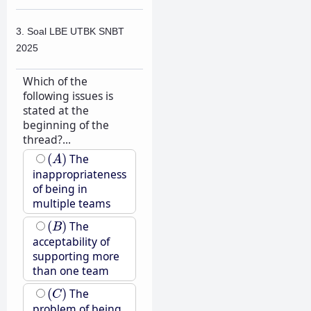
3. Soal LBE UTBK SNBT
2025
Which of the
following issues is
stated at the
beginning of the
thread?...
(
A
)
(
)
The
A
inappropriateness
of being in
multiple teams
(
B
)
(
)
The
B
acceptability of
supporting more
than one team
(
C
)
(
)
The
C
problem of being