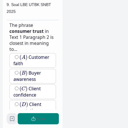
9. Soal LBE UTBK SNBT
2025
The phrase
consumer trust
in
Text 1 Paragraph 2 is
closest in meaning
to...
(
A
)
(
)
Customer
A
faith
(
B
)
(
)
Buyer
B
awareness
(
C
)
(
)
Client
C
confidence
(
D
)
(
)
Client
D
expectation
(
E
)
(
)
Customer
E
credibility