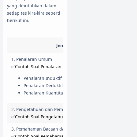
yang dibutuhkan dalam
setiap tes kira-kira seperti
berikut ini.
Jenis Tes
So
30
1. Penalaran Umum
30
S
✅
Contoh Soal Penalaran Umum
10
10
Penalaran Induktif
10
soal
10
menit
10
10
Penalaran Deduktif
10
soal
10
menit
10
10
Penalaran Kuantitatif
10
soal
10
menit
20
2. Pengetahuan dan Pemahaman Umum
20
S
✅
Contoh Soal Pengetahuan dan Pemahaman Umum
20
3. Pemahaman Bacaan dan Menulis
20
S
✅
Contoh Soal Pemahaman Bacaan dan Menulis