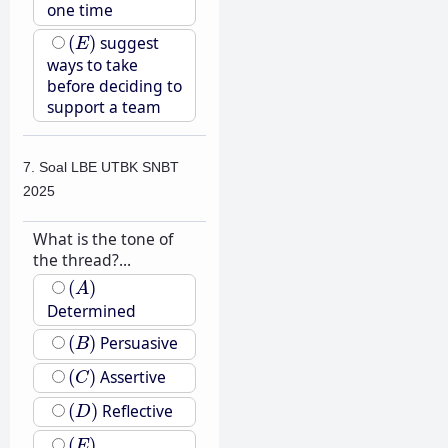
one time
(
E
)
(
)
suggest
E
ways to take
before deciding to
support a team
7. Soal LBE UTBK SNBT
2025
What is the tone of
the thread?...
(
A
)
(
)
A
Determined
(
B
)
(
)
Persuasive
B
(
C
)
(
)
Assertive
C
(
D
)
(
)
Reflective
D
(
E
)
(
)
E