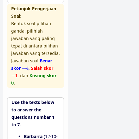
Petunjuk Pengerjaan
Soal:
Bentuk soal pilihan
ganda, pilihlah
jawaban yang paling
tepat di antara pilihan
jawaban yang tersedia.
Jawaban soal
Benar
+
4
skor
+
4
,
Salah skor
−
1
−
1
, dan
Kosong skor
0
0
.
Use the texts below
to answer the
questions number 1
to 7.
Barbarra
(12-10-