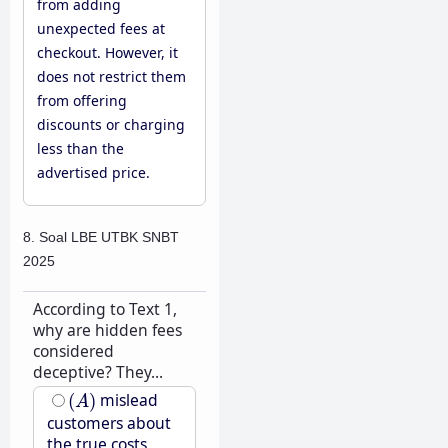
from adding
unexpected fees at
checkout. However, it
does not restrict them
from offering
discounts or charging
less than the
advertised price.
8. Soal LBE UTBK SNBT
2025
According to Text 1,
why are hidden fees
considered
deceptive? They...
(
A
)
(
)
mislead
A
customers about
the true costs