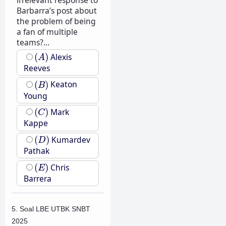
irrelevant response to
Barbarra’s post about
the problem of being
a fan of multiple
teams?...
(
A
)
(
)
Alexis
A
Reeves
(
B
)
(
)
Keaton
B
Young
(
C
)
(
)
Mark
C
Kappe
(
D
)
(
)
Kumardev
D
Pathak
(
E
)
(
)
Chris
E
Barrera
5. Soal LBE UTBK SNBT
2025