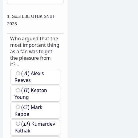
1. Soal LBE UTBK SNBT
2025
Who argued that the
most important thing
as a fan was to get
the pleasure from
it?...
(
A
)
(
)
Alexis
A
Reeves
(
B
)
(
)
Keaton
B
Young
(
C
)
(
)
Mark
C
Kappe
(
D
)
(
)
Kumardev
D
Pathak