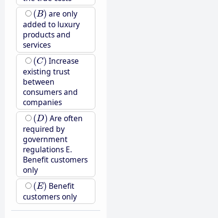
(
B
)
(
)
are only
B
added to luxury
products and
services
(
C
)
(
)
Increase
C
existing trust
between
consumers and
companies
(
D
)
(
)
Are often
D
required by
government
regulations E.
Benefit customers
only
(
E
)
(
)
Benefit
E
customers only