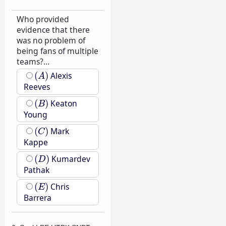
Who provided
evidence that there
was no problem of
being fans of multiple
teams?...
(
A
)
(
)
Alexis
A
Reeves
(
B
)
(
)
Keaton
B
Young
(
C
)
(
)
Mark
C
Kappe
(
D
)
(
)
Kumardev
D
Pathak
(
E
)
(
)
Chris
E
Barrera