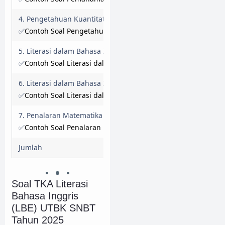
20
4. Pengetahuan Kuantitatif
20
S
✅
Contoh Soal Pengetahuan Kuantitatif
30
5. Literasi dalam Bahasa Indonesia
30
S
✅
Contoh Soal Literasi dalam Bahasa Indonesia
20
6. Literasi dalam Bahasa Inggris
20
S
✅
Contoh Soal Literasi dalam Bahasa Inggris
20
7. Penalaran Matematika
20
S
✅
Contoh Soal Penalaran Matematika
160
Jumlah
160
Soal TKA Literasi
Bahasa Inggris
(LBE) UTBK SNBT
Tahun 2025