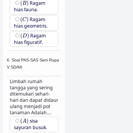
(
B
)
(
)
Ragam
B
hias fauna.
(
C
)
(
)
Ragam
C
hias geometris.
(
D
)
(
)
Ragam
D
hias figuratif.
6. Soal PAS-SAS Seni Rupa
V SD/MI
Limbah rumah
tangga yang sering
ditemukan sehari-
hari dan dapat didaur
ulang menjadi pot
tanaman Adalah....
(
A
)
(
)
sisa
A
sayuran busuk.