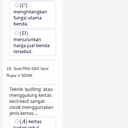
(
C
)
(
)
C
menghilangkan
fungsi utama
benda.
(
D
)
(
)
D
menurunkan
harga jual benda
tersebut.
18. Soal PAS-SAS Seni
Rupa V SD/MI
Teknik 'quilling' atau
menggulung kertas
kecil-kecil sangat
cocok menggunakan
jenis kertas....
(
A
)
(
)
kertas
A
karton tebal.