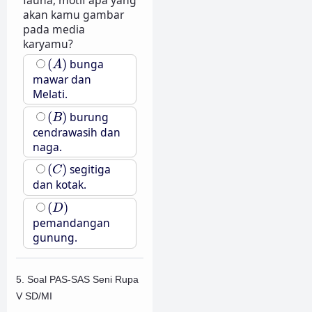
fauna, motif apa yang
akan kamu gambar
pada media
karyamu?
(
A
)
(
)
bunga
A
mawar dan
Melati.
(
B
)
(
)
burung
B
cendrawasih dan
naga.
(
C
)
(
)
segitiga
C
dan kotak.
(
D
)
(
)
D
pemandangan
gunung.
5. Soal PAS-SAS Seni Rupa
V SD/MI