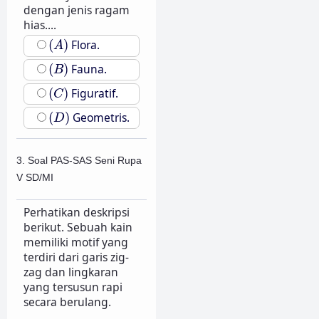
dengan jenis ragam
hias....
(
A
)
(
)
Flora.
A
(
B
)
(
)
Fauna.
B
(
C
)
(
)
Figuratif.
C
(
D
)
(
)
Geometris.
D
3. Soal PAS-SAS Seni Rupa
V SD/MI
Perhatikan deskripsi
berikut. Sebuah kain
memiliki motif yang
terdiri dari garis zig-
zag dan lingkaran
yang tersusun rapi
secara berulang.