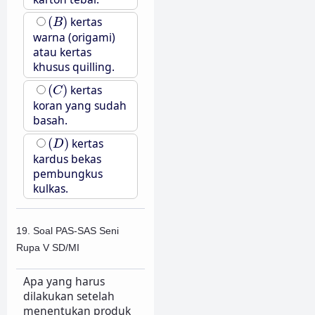
(
B
)
(
)
kertas
B
warna (origami)
atau kertas
khusus quilling.
(
C
)
(
)
kertas
C
koran yang sudah
basah.
(
D
)
(
)
kertas
D
kardus bekas
pembungkus
kulkas.
19. Soal PAS-SAS Seni
Rupa V SD/MI
Apa yang harus
dilakukan setelah
menentukan produk