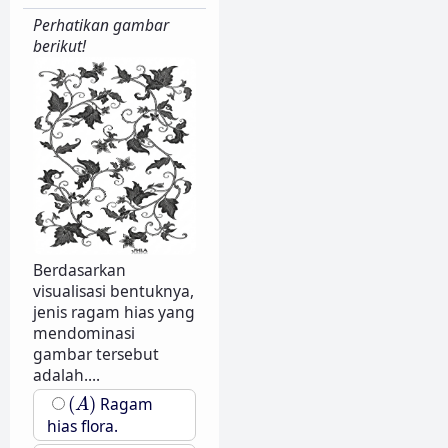
Perhatikan gambar
berikut!
Berdasarkan
visualisasi bentuknya,
jenis ragam hias yang
mendominasi
gambar tersebut
adalah....
(
A
)
(
)
Ragam
A
hias flora.