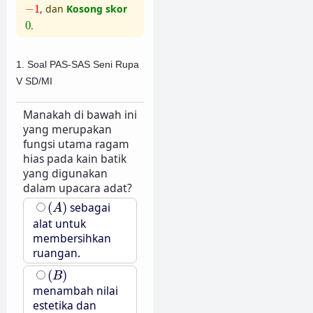
−
1
−
1
, dan
Kosong skor
0
0
.
1. Soal PAS-SAS Seni Rupa
V SD/MI
Manakah di bawah ini
yang merupakan
fungsi utama ragam
hias pada kain batik
yang digunakan
dalam upacara adat?
(
A
)
(
)
sebagai
A
alat untuk
membersihkan
ruangan.
(
B
)
(
)
B
menambah nilai
estetika dan