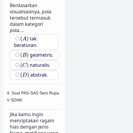
Berdasarkan
visualisasinya, pola
tersebut termasuk
dalam kategori
pola....
(
A
)
(
)
tak
A
beraturan.
(
B
)
(
)
geometris.
B
(
C
)
(
)
naturalis.
C
(
D
)
(
)
abstrak.
D
4. Soal PAS-SAS Seni Rupa
V SD/MI
Jika kamu ingin
menciptakan ragam
hias dengan jenis