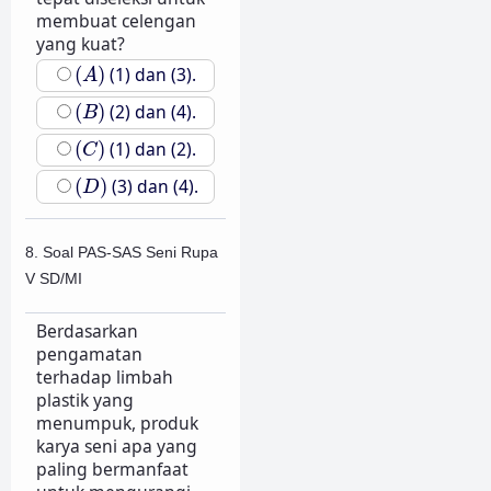
membuat celengan
yang kuat?
(
A
)
(
)
(1) dan (3).
A
(
B
)
(
)
(2) dan (4).
B
(
C
)
(
)
(1) dan (2).
C
(
D
)
(
)
(3) dan (4).
D
8. Soal PAS-SAS Seni Rupa
V SD/MI
Berdasarkan
pengamatan
terhadap limbah
plastik yang
menumpuk, produk
karya seni apa yang
paling bermanfaat