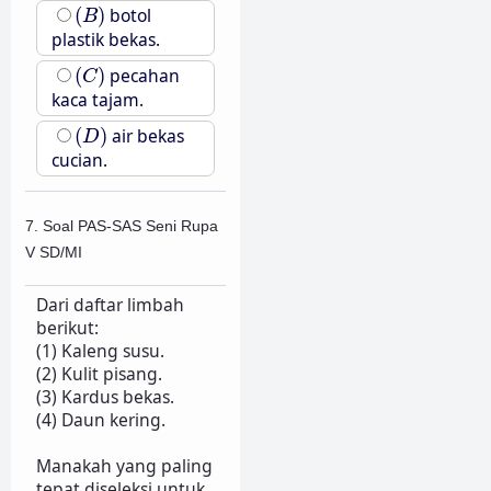
(
B
)
(
)
botol
B
plastik bekas.
(
C
)
(
)
pecahan
C
kaca tajam.
(
D
)
(
)
air bekas
D
cucian.
7. Soal PAS-SAS Seni Rupa
V SD/MI
Dari daftar limbah
berikut:
(1) Kaleng susu.
(2) Kulit pisang.
(3) Kardus bekas.
(4) Daun kering.
Manakah yang paling
tepat diseleksi untuk