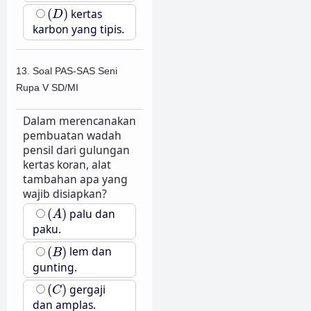
(
D
)
(
)
kertas
D
karbon yang tipis.
13. Soal PAS-SAS Seni
Rupa V SD/MI
Dalam merencanakan
pembuatan wadah
pensil dari gulungan
kertas koran, alat
tambahan apa yang
wajib disiapkan?
(
A
)
(
)
palu dan
A
paku.
(
B
)
(
)
lem dan
B
gunting.
(
C
)
(
)
gergaji
C
dan amplas.