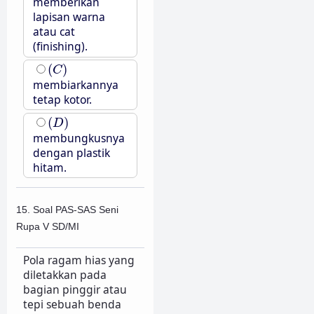
memberikan
lapisan warna
atau cat
(finishing).
(
C
)
(
)
C
membiarkannya
tetap kotor.
(
D
)
(
)
D
membungkusnya
dengan plastik
hitam.
15. Soal PAS-SAS Seni
Rupa V SD/MI
Pola ragam hias yang
diletakkan pada
bagian pinggir atau
tepi sebuah benda