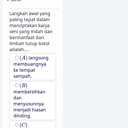
Langkah awal yang
paling tepat dalam
menciptakan karya
seni yang indah dan
bermanfaat dari
limbah tutup botol
adalah....
(
A
)
(
)
langsung
A
membuangnya
ke tempat
sampah.
(
B
)
(
)
B
membersihkan
dan
menyusunnya
menjadi hiasan
dinding.
(
C
)
(
)
C