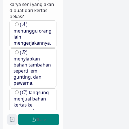
karya seni yang akan
dibuat dari kertas
bekas?
(
A
)
(
)
A
menunggu orang
lain
mengerjakannya.
(
B
)
(
)
B
menyiapkan
bahan tambahan
seperti lem,
gunting, dan
pewarna.
(
C
)
(
)
langsung
C
menjual bahan
kertas ke
pengepul.
(
D
)
Share
(
)
D
membuang