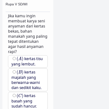
Rupa V SD/MI
Jika kamu ingin
membuat karya seni
anyaman dari kertas
bekas, bahan
manakah yang paling
tepat ditentukan
agar hasil anyaman
rapi?
(
A
)
(
)
kertas tisu
A
yang lembut.
(
B
)
(
)
kertas
B
majalah yang
berwarna-warni
dan sedikit kaku.
(
C
)
(
)
kertas
C
basah yang
sudah hancur.