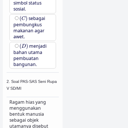
simbol status
sosial.
(
C
)
(
)
sebagai
C
pembungkus
makanan agar
awet.
(
D
)
(
)
menjadi
D
bahan utama
pembuatan
bangunan.
2. Soal PAS-SAS Seni Rupa
V SD/MI
Ragam hias yang
menggunakan
bentuk manusia
sebagai objek
utamanya disebut