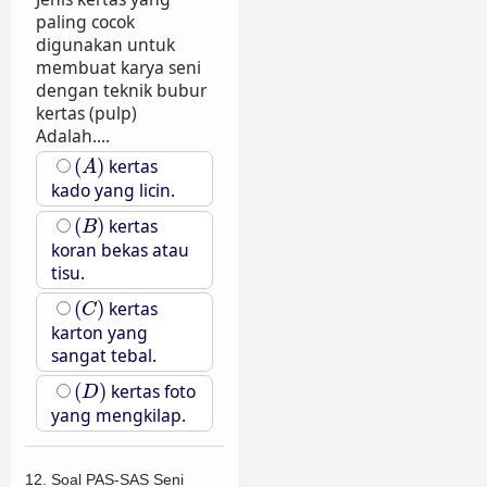
paling cocok
digunakan untuk
membuat karya seni
dengan teknik bubur
kertas (pulp)
Adalah....
(
A
)
(
)
kertas
A
kado yang licin.
(
B
)
(
)
kertas
B
koran bekas atau
tisu.
(
C
)
(
)
kertas
C
karton yang
sangat tebal.
(
D
)
(
)
kertas foto
D
yang mengkilap.
12. Soal PAS-SAS Seni