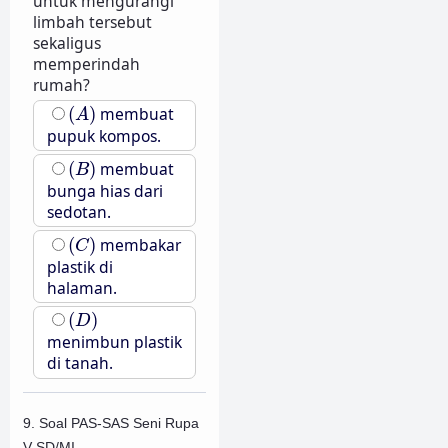
untuk mengurangi
limbah tersebut
sekaligus
memperindah
rumah?
(
A
)
(
)
membuat
A
pupuk kompos.
(
B
)
(
)
membuat
B
bunga hias dari
sedotan.
(
C
)
(
)
membakar
C
plastik di
halaman.
(
D
)
(
)
D
menimbun plastik
di tanah.
9. Soal PAS-SAS Seni Rupa
V SD/MI