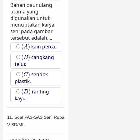
Bahan daur ulang
utama yang
digunakan untuk
menciptakan karya
seni pada gambar
tersebut adalah....
(
A
)
(
)
kain perca.
A
(
B
)
(
)
cangkang
B
telur.
(
C
)
(
)
sendok
C
plastik.
(
D
)
(
)
ranting
D
kayu.
11. Soal PAS-SAS Seni Rupa
V SD/MI
Jenis kertas yang