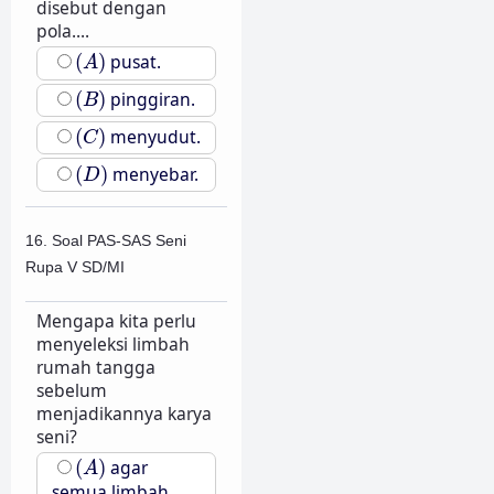
disebut dengan
pola....
(
A
)
(
)
pusat.
A
(
B
)
(
)
pinggiran.
B
(
C
)
(
)
menyudut.
C
(
D
)
(
)
menyebar.
D
16. Soal PAS-SAS Seni
Rupa V SD/MI
Mengapa kita perlu
menyeleksi limbah
rumah tangga
sebelum
menjadikannya karya
seni?
(
A
)
(
)
agar
A
semua limbah