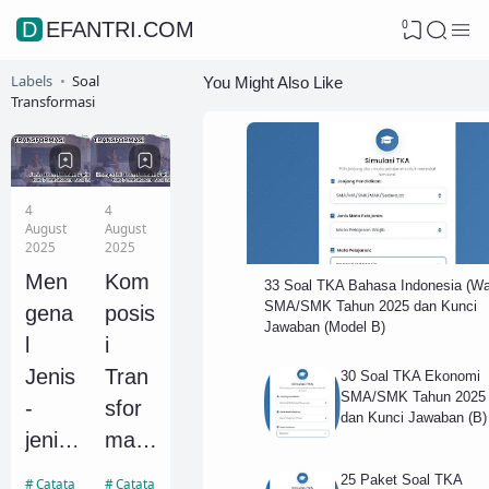
0
DEFANTRI.COM
Labels
Soal
You Might Also Like
Transformasi
4
4
August
August
2025
2025
Men
Kom
33 Soal TKA Bahasa Indonesia (Wa
SMA/SMK Tahun 2025 dan Kunci
gena
posis
Jawaban (Model B)
l
i
Jenis
Tran
30 Soal TKA Ekonomi
SMA/SMK Tahun 2025
-
sfor
dan Kunci Jawaban (B)
jenis
masi
Tran
Pada
25 Paket Soal TKA
Catatan Transformasi
Catatan Matriks