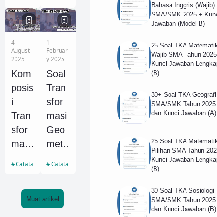
sfor
Sebu
Bahasa Inggris (Wajib)
SMA/SMK 2025 + Kunc
masi
ah
Jawaban (Model B)
Pada
Titik
4
1
25 Soal TKA Matemati
Sebu
dan
August
Februar
Wajib SMA Tahun 2025
2025
y 2025
ah
Pem
Kunci Jawaban Lengka
Kom
Soal
(B)
Titik
baha
posis
Tran
dan
san
30+ Soal TKA Geografi
i
sfor
Pem
Soal
SMA/SMK Tahun 2025
dan Kunci Jawaban (A)
Tran
masi
baha
Latih
sfor
Geo
san
an
25 Soal TKA Matemati
masi
metri
30
Pilihan SMA Tahun 202
Pada
Mate
Soal
Kunci Jawaban Lengka
Catatan Matriks
Catatan Geometri
(B)
Gari
mati
Latih
s -
ka
an
30 Soal TKA Sosiologi
Para
SMA
Muat artikel
SMA/SMK Tahun 2025
dan Kunci Jawaban (B)
bola
dan