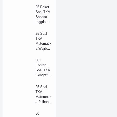
K Tahun
2025 dan
25 Paket
Kunci
Soal TKA
Jawaban
Bahasa
(B)
Inggris
(Wajib)
SMA/SM
25 Soal
K 2025 +
TKA
Kunci
Matematik
Jawaban
a Wajib
(Model B)
SMA
Tahun
30+
2025 +
Contoh
Kunci
Soal TKA
Jawaban
Geografi
Lengkap
SMA/SM
(B)
K Tahun
25 Soal
2025 dan
TKA
Kunci
Matematik
Jawaban
a Pilihan
(A)
SMA
Tahun
30
2025 +