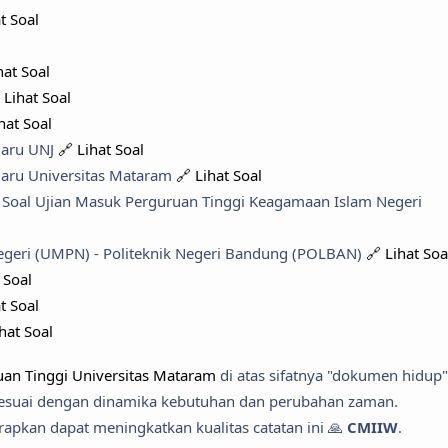
t Soal
hat Soal
 Lihat Soal
hat Soal
Baru UNJ
🔗 Lihat Soal
aru Universitas Mataram
🔗 Lihat Soal
Soal Ujian Masuk Perguruan Tinggi Keagamaan Islam Negeri
egeri (UMPN) - Politeknik Negeri Bandung (POLBAN)
🔗 Lihat Soa
 Soal
t Soal
ihat Soal
uan Tinggi Universitas Mataram
di atas sifatnya "dokumen hidup"
 sesuai dengan dinamika kebutuhan dan perubahan zaman.
apkan dapat meningkatkan kualitas catatan ini 🙏
CMIIW
.