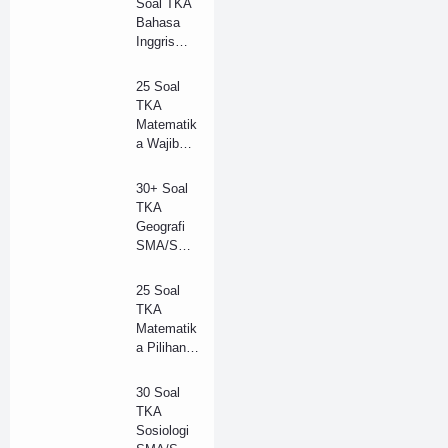
Soal TKA
Jawaban
Bahasa
(B)
Inggris
(Wajib)
SMA/SM
25 Soal
K 2025 +
TKA
Kunci
Matematik
Jawaban
a Wajib
(Model B)
SMA
Tahun
30+ Soal
2025 +
TKA
Kunci
Geografi
Jawaban
SMA/SM
Lengkap
K Tahun
(B)
2025 dan
25 Soal
Kunci
TKA
Jawaban
Matematik
(A)
a Pilihan
SMA
Tahun
30 Soal
2025 +
TKA
Kunci
Sosiologi
Jawaban