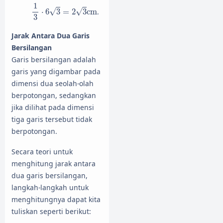
1
3
⋅
6
3
=
2
3
cm
1
√
√
⋅
6
3
=
2
3
cm
.
3
Jarak Antara Dua Garis
Bersilangan
Garis bersilangan adalah
garis yang digambar pada
dimensi dua seolah-olah
berpotongan, sedangkan
jika dilihat pada dimensi
tiga garis tersebut tidak
berpotongan.
Secara teori untuk
menghitung jarak antara
dua garis bersilangan,
langkah-langkah untuk
menghitungnya dapat kita
tuliskan seperti berikut: