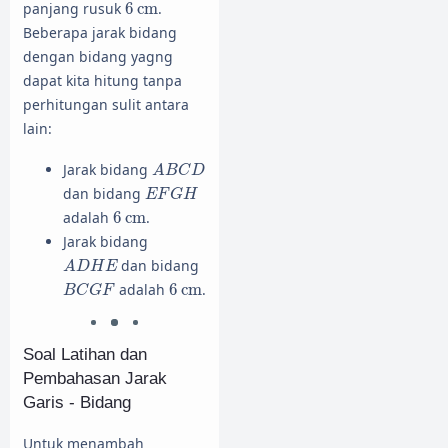
6
cm
panjang rusuk
6
cm
.
Beberapa jarak bidang
dengan bidang yagng
dapat kita hitung tanpa
perhitungan sulit antara
lain:
A
B
C
D
Jarak bidang
A
B
C
D
E
F
G
H
dan bidang
E
F
G
H
6
cm
adalah
6
cm
.
Jarak bidang
A
D
H
E
dan bidang
A
D
H
E
B
C
G
F
6
cm
adalah
6
cm
.
B
C
G
F
Soal Latihan dan
Pembahasan Jarak
Garis - Bidang
Untuk menambah