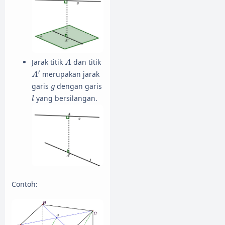
A
Jarak titik
dan titik
A
A
′
′
merupakan jarak
A
g
garis
dengan garis
g
l
yang bersilangan.
l
Contoh: