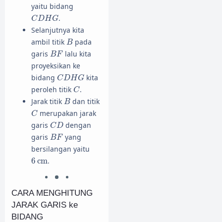
yaitu bidang
C
D
H
G
.
C
D
H
G
Selanjutnya kita
B
ambil titik
pada
B
B
F
garis
lalu kita
B
F
proyeksikan ke
C
D
H
G
bidang
kita
C
D
H
G
C
peroleh titik
.
C
B
Jarak titik
dan titik
B
C
merupakan jarak
C
C
D
garis
dengan
C
D
B
F
garis
yang
B
F
bersilangan yaitu
6
cm
6
cm
.
CARA MENGHITUNG
JARAK GARIS ke
BIDANG