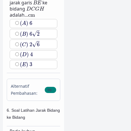
B
E
jarak garis
ke
B
E
D
C
G
H
bidang
D
C
G
H
cm
adalah...
cm
(
A
)
6
(
)
6
A
(
B
)
6
2
√
(
)
6
2
B
(
C
)
2
6
√
(
)
2
6
C
(
D
)
4
(
)
4
D
(
E
)
3
(
)
3
E
Alternatif
Pembahasan:
6. Soal Latihan Jarak Bidang
ke Bidang