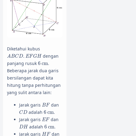
Diketahui kubus
A
B
C
D
.
E
F
G
H
.
dengan
A
B
C
D
E
F
G
H
6
cm
panjang rusuk
6
cm
.
Beberapa jarak dua garis
bersilangan dapat kita
hitung tanpa perhitungan
yang sulit antara lain:
B
F
Jarak garis
dan
B
F
C
D
6
cm
adalah
6
cm
.
C
D
E
F
Jarak garis
dan
E
F
D
H
6
cm
adalah
6
cm
.
D
H
H
F
Jarak garis
dan
H
F