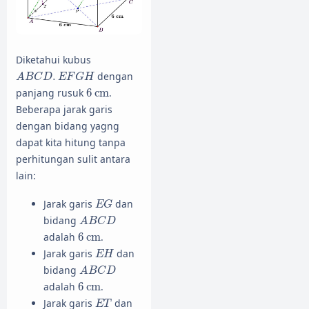
Diketahui kubus
A
B
C
D
.
E
F
G
H
.
dengan
A
B
C
D
E
F
G
H
6
cm
panjang rusuk
6
cm
.
Beberapa jarak garis
dengan bidang yagng
dapat kita hitung tanpa
perhitungan sulit antara
lain:
E
G
Jarak garis
dan
E
G
A
B
C
D
bidang
A
B
C
D
6
cm
adalah
6
cm
.
E
H
Jarak garis
dan
E
H
A
B
C
D
bidang
A
B
C
D
6
cm
adalah
6
cm
.
E
T
Jarak garis
dan
E
T