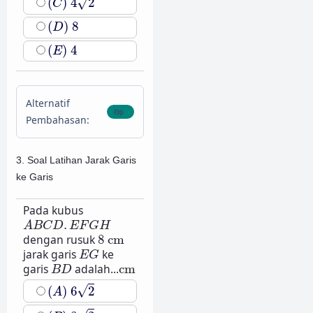
√
(
)
4
2
C
(
D
)
8
(
)
8
D
(
E
)
4
(
)
4
E
Alternatif
Pembahasan:
3. Soal Latihan Jarak Garis
ke Garis
Pada kubus
A
B
C
D
.
E
F
G
H
.
A
B
C
D
E
F
G
H
8
cm
dengan rusuk
8
cm
E
G
jarak garis
ke
E
G
B
D
cm
garis
adalah...
cm
B
D
(
A
)
6
2
√
(
)
6
2
A
(
B
)
8
2