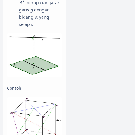
′
merupakan jarak
A
g
garis
dengan
g
α
bidang
yang
α
sejajar.
Contoh: