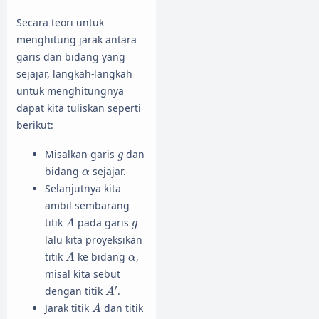
Secara teori untuk
menghitung jarak antara
garis dan bidang yang
sejajar, langkah-langkah
untuk menghitungnya
dapat kita tuliskan seperti
berikut:
g
Misalkan garis
dan
g
α
bidang
sejajar.
α
Selanjutnya kita
ambil sembarang
A
g
titik
pada garis
A
g
lalu kita proyeksikan
A
α
titik
ke bidang
,
A
α
misal kita sebut
A
′
′
dengan titik
.
A
A
Jarak titik
dan titik
A
A
′