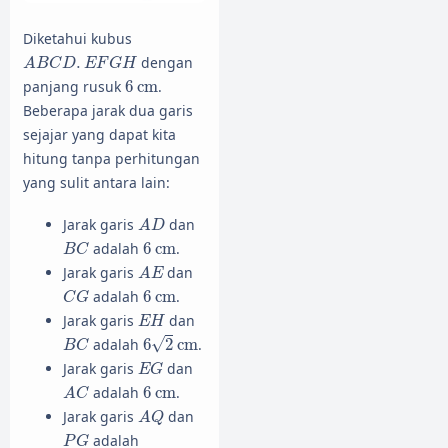
Diketahui kubus
A
B
C
D
.
E
F
G
H
.
dengan
A
B
C
D
E
F
G
H
6
cm
panjang rusuk
6
cm
.
Beberapa jarak dua garis
sejajar yang dapat kita
hitung tanpa perhitungan
yang sulit antara lain:
A
D
Jarak garis
dan
A
D
B
C
6
cm
adalah
6
cm
.
B
C
A
E
Jarak garis
dan
A
E
C
G
6
cm
adalah
6
cm
.
C
G
E
H
Jarak garis
dan
E
H
6
2
cm
B
C
√
adalah
6
2
cm
.
B
C
E
G
Jarak garis
dan
E
G
A
C
6
cm
adalah
6
cm
.
A
C
A
Q
Jarak garis
dan
A
Q
P
G
adalah
P
G