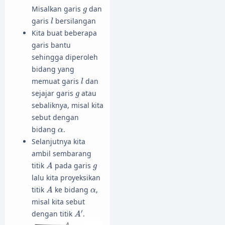
g
Misalkan garis
dan
g
l
garis
bersilangan
l
Kita buat beberapa
garis bantu
sehingga diperoleh
bidang yang
l
memuat garis
dan
l
g
sejajar garis
atau
g
sebaliknya, misal kita
sebut dengan
α
bidang
.
α
Selanjutnya kita
ambil sembarang
A
g
titik
pada garis
A
g
lalu kita proyeksikan
A
α
titik
ke bidang
,
A
α
misal kita sebut
A
′
′
dengan titik
.
A