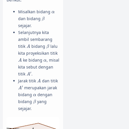
α
Misalkan bidang
α
β
dan bidang
β
sejajar.
Selanjutnya kita
ambil sembarang
A
β
titik
bidang
lalu
A
β
kita proyeksikan titik
A
α
ke bidang
, misal
A
α
kita sebut dengan
A
′
′
titik
.
A
A
Jarak titik
dan titik
A
A
′
′
merupakan jarak
A
α
bidang
dengan
α
β
bidang
yang
β
sejajar.