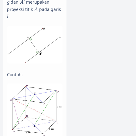
g
′
dan
merupakan
g
A
A
proyeksi titik
pada garis
A
l
.
l
Contoh: