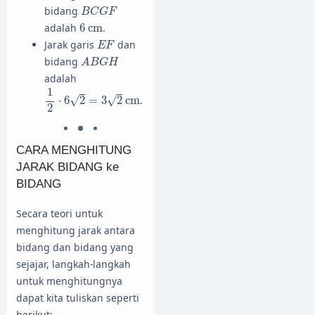
B
C
G
F
bidang
B
C
G
F
6
cm
adalah
6
cm
.
E
F
Jarak garis
dan
E
F
A
B
G
H
bidang
A
B
G
H
adalah
1
2
⋅
6
2
=
3
2
cm
1
√
√
⋅
6
2
=
3
2
cm
.
2
CARA MENGHITUNG
JARAK BIDANG ke
BIDANG
Secara teori untuk
menghitung jarak antara
bidang dan bidang yang
sejajar, langkah-langkah
untuk menghitungnya
dapat kita tuliskan seperti
berikut: