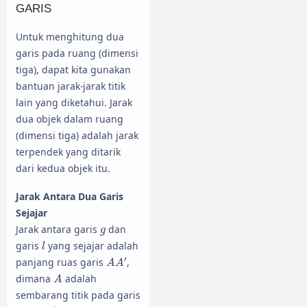
GARIS
Untuk menghitung dua
garis pada ruang (dimensi
tiga), dapat kita gunakan
bantuan jarak-jarak titik
lain yang diketahui. Jarak
dua objek dalam ruang
(dimensi tiga) adalah jarak
terpendek yang ditarik
dari kedua objek itu.
Jarak Antara Dua Garis
Sejajar
g
Jarak antara garis
dan
g
l
garis
yang sejajar adalah
l
A
A
′
′
panjang ruas garis
,
A
A
A
dimana
adalah
A
sembarang titik pada garis
A
′