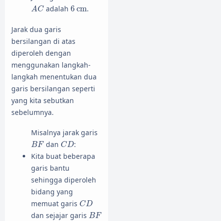
A
C
6
cm
adalah
6
cm
.
A
C
Jarak dua garis
bersilangan di atas
diperoleh dengan
menggunakan langkah-
langkah menentukan dua
garis bersilangan seperti
yang kita sebutkan
sebelumnya.
Misalnya jarak garis
B
F
C
D
dan
:
B
F
C
D
Kita buat beberapa
garis bantu
sehingga diperoleh
bidang yang
C
D
memuat garis
C
D
B
F
dan sejajar garis
B
F