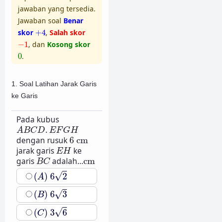
jawaban yang tersedia.
Jawaban soal
Benar
+
4
skor
+
4
,
Salah skor
−
1
−
1
, dan
Kosong skor
0
0
.
1. Soal Latihan Jarak Garis
ke Garis
Pada kubus
A
B
C
D
.
E
F
G
H
.
A
B
C
D
E
F
G
H
6
cm
dengan rusuk
6
cm
E
H
jarak garis
ke
E
H
B
C
cm
garis
adalah...
cm
B
C
(
A
)
6
2
√
(
)
6
2
A
(
B
)
6
3
√
(
)
6
3
B
(
C
)
3
6
√
(
)
3
6
C