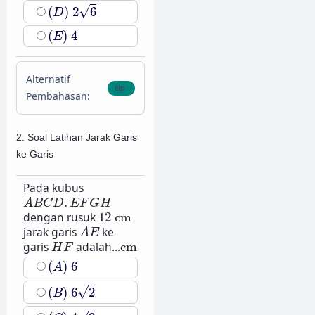
(
D
)
2
6
√
(
)
2
6
D
(
E
)
4
(
)
4
E
Alternatif
Pembahasan:
2. Soal Latihan Jarak Garis
ke Garis
Pada kubus
A
B
C
D
.
E
F
G
H
.
A
B
C
D
E
F
G
H
12
cm
dengan rusuk
12
cm
A
E
jarak garis
ke
A
E
H
F
cm
garis
adalah...
cm
H
F
(
A
)
6
(
)
6
A
(
B
)
6
2
√
(
)
6
2
B
(
C
)
4
2