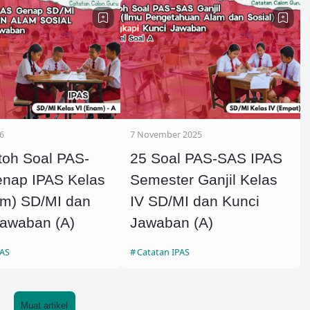
6
7 November 2025
toh Soal PAS-
25 Soal PAS-SAS IPAS
nap IPAS Kelas
Semester Ganjil Kelas
am) SD/MI dan
IV SD/MI dan Kunci
Jawaban (A)
Jawaban (A)
PAS
Catatan IPAS
Muat artikel