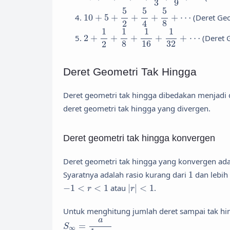
3
9
10
+
5
+
5
2
+
5
4
+
5
8
+
⋯
5
5
5
10
+
5
+
+
+
+
⋯
(Deret Ge
8
2
4
2
+
1
2
+
1
8
+
1
16
+
1
32
+
⋯
1
1
1
1
2
+
+
+
+
+
⋯
(Deret 
8
16
32
2
Deret Geometri Tak Hingga
Deret geometri tak hingga dibedakan menjadi 
deret geometri tak hingga yang divergen.
Deret geometri tak hingga konvergen
Deret geometri tak hingga yang konvergen adal
1
Syaratnya adalah rasio kurang dari
1
dan lebih
|
r
|
<
1
−
1
<
r
<
1
−
1
<
<
1
atau
|
|
<
1
.
r
r
Untuk menghitung jumlah deret sampai tak hin
S
∞
=
a
1
−
r
a
=
S
∞