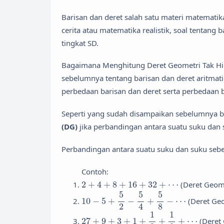
Barisan dan deret salah satu materi matemati
cerita atau matematika realistik, soal tentang
tingkat SD.
Bagaimana Menghitung Deret Geometri Tak Hin
sebelumnya tentang barisan dan deret aritmat
perbedaan barisan dan deret serta perbedaan b
Seperti yang sudah disampaikan sebelumnya 
(DG)
jika perbandingan antara suatu suku dan
Perbandingan antara suatu suku dan suku s
Contoh:
2
+
4
+
8
+
16
+
32
+
⋯
2
+
4
+
8
+
16
+
32
+
⋯
(Deret Geom
10
−
5
+
5
2
−
5
4
+
5
8
−
⋯
5
5
5
10
−
5
+
−
+
−
⋯
(Deret Ge
8
2
4
27
+
9
+
3
+
1
+
1
3
+
1
9
+
⋯
1
1
27
+
9
+
3
+
1
+
+
+
⋯
(Deret