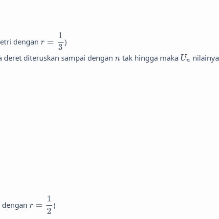
r
=
1
3
1
etri dengan
=
)
r
3
U
n
n
jika deret diteruskan sampai dengan
tak hingga maka
nilainya
n
U
n
r
=
1
2
1
i dengan
=
)
r
2