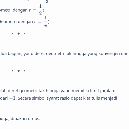
3
r
=
1
2
1
ometri dengan
=
)
r
2
r
=
1
4
1
Geometri dengan
=
)
r
4
dua bagian, yaitu deret geometri tak hingga yang konvergen dan
ah deret geometri tak hingga yang memiliki limit jumlah.
−
1
 dari
−
1
. Secara simbol syarat rasio dapat kita tulis menjadi
gga, dipakai rumus: