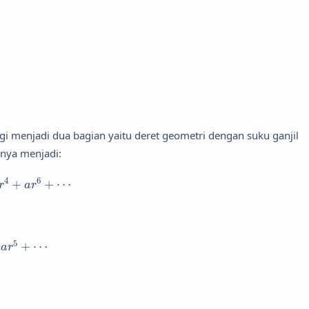
agi menjadi dua bagian yaitu deret geometri dengan suku ganjil
nya menjadi:
+
a
r
6
+
⋯
4
6
+
+
⋯
r
a
r
5
+
⋯
5
+
⋯
a
r