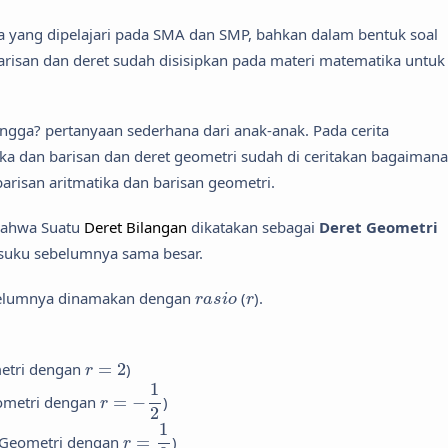
ka yang dipelajari pada SMA dan SMP, bahkan dalam bentuk soal
 barisan dan deret sudah disisipkan pada materi matematika untuk
gga? pertanyaan sederhana dari anak-anak. Pada cerita
ika dan barisan dan deret geometri sudah di ceritakan bagaimana
arisan aritmatika dan barisan geometri.
bahwa Suatu
Deret Bilangan
dikatakan sebagai
Deret Geometri
 suku sebelumnya sama besar.
r
a
s
i
o
r
ebelumnya dinamakan dengan
(
).
r
a
s
i
o
r
r
=
2
etri dengan
=
2
)
r
r
=
−
1
2
1
ometri dengan
=
−
)
r
2
r
=
1
3
1
 Geometri dengan
=
)
r