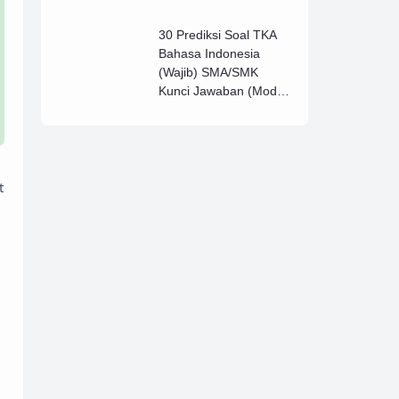
Lengkap (B)
30 Prediksi Soal TKA
Bahasa Indonesia
(Wajib) SMA/SMK
Kunci Jawaban (Model
D)
t