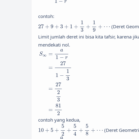
1
−
r
contoh:
27
+
9
+
3
+
1
+
1
3
+
1
9
+
⋯
1
1
27
+
9
+
3
+
1
+
+
+
⋯
(Deret Geom
3
9
Limit jumlah deret ini bisa kita tafsir, karena 
mendekati nol.
S
∞
=
a
1
−
r
=
27
1
−
1
3
=
27
2
3
=
81
2
a
=
S
∞
1
−
r
27
=
1
1
−
3
27
=
2
3
81
=
2
contoh yang kedua,
10
+
5
+
5
2
+
5
4
+
5
8
+
⋯
5
5
5
10
+
5
+
+
+
+
⋯
(Deret Geometr
8
2
4
S
∞
=
a
1
−
r
=
10
1
−
1
2
=
10
1
2
=
20
a