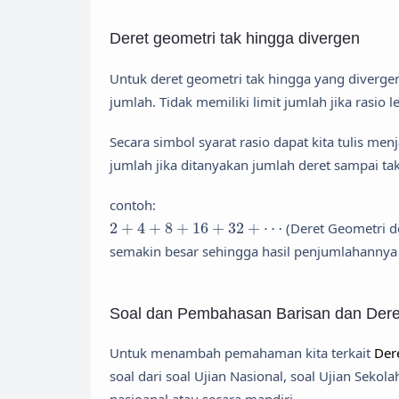
Deret geometri tak hingga divergen
Untuk deret geometri tak hingga yang divergen
jumlah. Tidak memiliki limit jumlah jika rasio l
Secara simbol syarat rasio dapat kita tulis men
jumlah jika ditanyakan jumlah deret sampai t
contoh:
2
+
4
+
8
+
16
+
32
+
⋯
2
+
4
+
8
+
16
+
32
+
⋯
(Deret Geometri 
semakin besar sehingga hasil penjumlahannya 
Soal dan Pembahasan Barisan dan Dere
Untuk menambah pemahaman kita terkait
Der
soal dari soal Ujian Nasional, soal Ujian Sekol