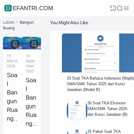
0
DEFANTRI.COM
Labels
Bangun
You Might Also Like
Ruang
19
14
March
Septe
2026
mber
2025
Soa
33 Soal TKA Bahasa Indonesia (Wajib)
Soa
l
SMA/SMK Tahun 2025 dan Kunci
l
Jawaban (Model B)
Ban
Ban
gun
30 Soal TKA Ekonomi
gun
SMA/SMK Tahun 2025
Rua
Rua
dan Kunci Jawaban (B)
ng
ng
(Di
(Di
25 Paket Soal TKA