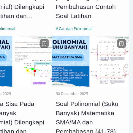
mial) Dilengkapi
Pembahasan Contoh
tihan dan
Soal Latihan
hasan
olinomial
Catatan Polinomial
r 2025
30 December 2025
a Sisa Pada
Soal Polinomial (Suku
anyak
Banyak) Matematika
mial) Dilengkapi
SMA/MA dan
tihan dan
Pembahasan (41-73)