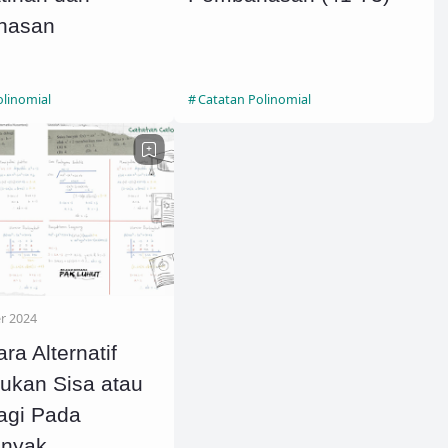
hasan
olinomial
Catatan Polinomial
r 2024
ra Alternatif
ukan Sisa atau
agi Pada
nyak