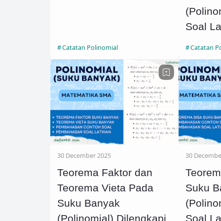
(Polino
Soal La
Pemba
Catatan Polinomial
Catatan P
30 December 2025
30 Decembe
Teorema Faktor dan
Teorem
Teorema Vieta Pada
Suku B
Suku Banyak
(Polino
(Polinomial) Dilengkapi
Soal La