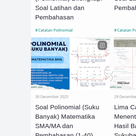
Soal Latihan dan
Pemba
Pembahasan
Catatan Polinomial
Catatan P
30 December 2025
29 Decembe
Soal Polinomial (Suku
Lima Ca
Banyak) Matematika
Menent
SMA/MA dan
Hasil B
Pembahasan (1-40)
Sukuba