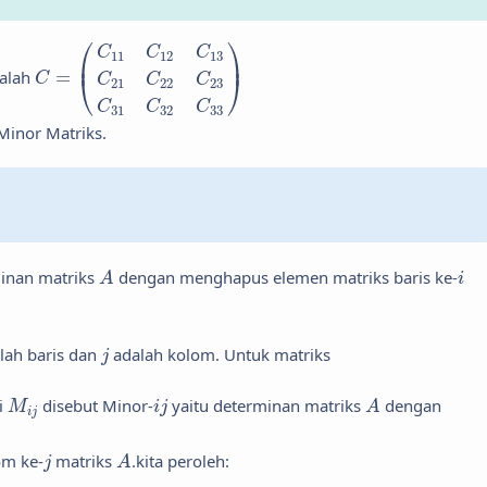
3
a
31
a
C
32
=
(
C
a
11
33
C
)
12
C
13
C
21
C
22
C
23
C
31
C
32
C
33
)
⎛
⎞
C
C
C
11
12
13
⎜
⎟
alah
=
⎝
⎠
C
C
C
C
21
22
23
C
C
C
31
32
33
Minor Matriks.
A
i
minan matriks
dengan menghapus elemen matriks baris ke-
A
i
j
lah baris dan
adalah kolom. Untuk matriks
j
A
M
i
j
i
j
i
disebut Minor-
yaitu determinan matriks
dengan
M
i
j
A
i
j
A
j
om ke-
matriks
.kita peroleh:
j
A