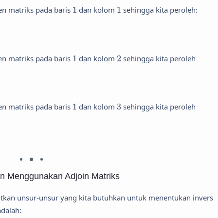
1
1
n matriks pada baris
1
dan kolom
1
sehingga kita peroleh:
1
2
n matriks pada baris
1
dan kolom
2
sehingga kita peroleh
1
3
n matriks pada baris
1
dan kolom
3
sehingga kita peroleh
 Menggunakan Adjoin Matriks
urutkan unsur-unsur yang kita butuhkan untuk menentukan invers
dalah: