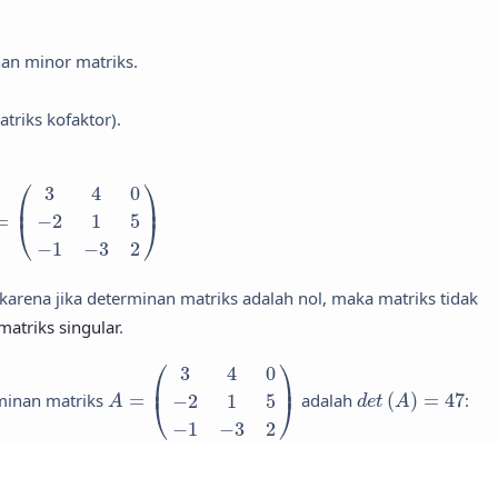
an minor matriks.
triks kofaktor).
(
3
4
0
−
2
1
5
−
1
−
3
2
)
⎛
⎞
3
4
0
⎜
⎟
=
−
2
1
5
⎝
⎠
−
1
−
3
2
 karena jika determinan matriks adalah nol, maka matriks tidak
matriks singular
.
A
=
(
3
4
0
−
2
1
5
−
1
−
3
2
)
⎛
⎞
3
4
0
⎜
⎟
d
e
t
(
A
)
=
47
minan matriks
=
adalah
(
)
=
47
:
−
2
1
5
⎝
⎠
A
d
e
t
A
−
1
−
3
2