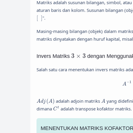
Matriks adalah susunan bilangan, simbol, atau
aturan baris dan kolom. Susunan bilangan (obje
[
]
[
]
".
Masing-masing bilangan (objek) dalam matrik
matriks dinyatakan dengan huruf kapital, mis
3
×
3
3
×
3
Invers Matriks
dengan Menggunaka
Salah satu cara menentukan invers matriks ad
A
−
1
A
A
d
j
(
A
)
A
(
)
adalah adjoin matriks
yang didefin
A
d
j
A
A
C
t
dimana
adalah transpose kofaktor matriks.
t
C
MENENTUKAN MATRIKS KOFAKTO