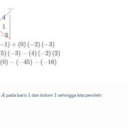
A
1
1
s
pada baris
1
dan kolom
1
sehingga kita peroleh:
A