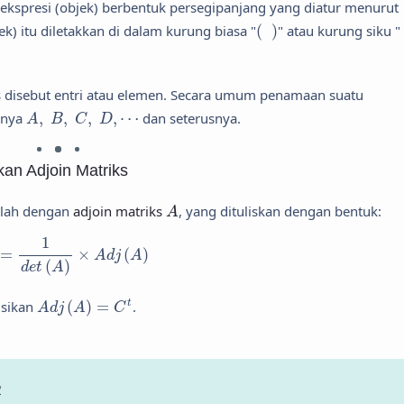
 ekspresi (objek) berbentuk persegipanjang yang diatur menurut
(
)
k) itu diletakkan di dalam kurung biasa "
(
)
" atau kurung siku "
s disebut entri atau elemen. Secara umum penamaan suatu
A
,
B
,
C
,
D
,
⋯
alnya
,
,
,
,
⋯
dan seterusnya.
A
B
C
D
n Adjoin Matriks
A
alah dengan
adjoin matriks
, yang dituliskan dengan bentuk:
A
−
1
=
1
d
e
t
(
A
)
×
A
d
j
(
A
)
1
=
×
(
)
A
d
j
A
(
)
d
e
t
A
A
d
j
(
A
)
=
C
t
isikan
(
)
=
.
t
A
d
j
A
C
R