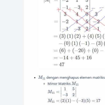
M
11
dengan menghapus elemen matrik
M
11
M
11
Minor Matriks
M
11
M
11
=
|
1
5
−
3
2
|
1
5
∣
∣
=
∣
∣
M
11
∣
∣
−
3
2
M
11
=
(
2
)
(
1
)
−
(
−
3
)
(
5
)
=
17
=
(
2
)
(
1
)
−
(
−
3
)
(
5
)
=
17
M
11