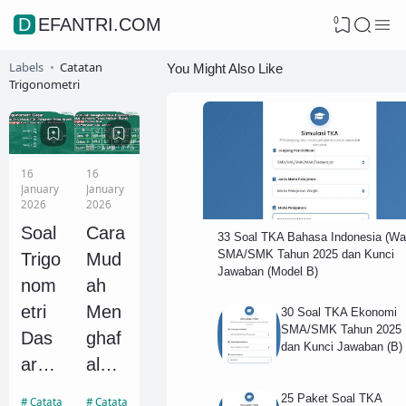
0
DEFANTRI.COM
Labels
Catatan
You Might Also Like
Trigonometri
16
16
January
January
2026
2026
Soal
Cara
33 Soal TKA Bahasa Indonesia (Waj
SMA/SMK Tahun 2025 dan Kunci
Trigo
Mud
Jawaban (Model B)
nom
ah
etri
Men
30 Soal TKA Ekonomi
SMA/SMK Tahun 2025
Das
ghaf
dan Kunci Jawaban (B)
ar
al
Mate
Nilai
25 Paket Soal TKA
Catatan Trigonometri
Catatan Trigonometri