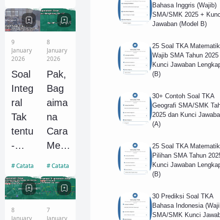
mati
Trigo
Bahasa Inggris (Wajib)
SMA/SMK 2025 + Kunc
ka
nom
Jawaban (Model B)
SMA
etri
9
8
25 Soal TKA Matematik
dan
Untu
January
January
Wajib SMA Tahun 2025
2026
2026
Pem
k
Kunci Jawaban Lengka
Soal
Pak,
(B)
baha
Sud
Integ
Bag
san
ut
30+ Contoh Soal TKA
ral
aima
(41-
Istim
Geografi SMA/SMK Ta
2025 dan Kunci Jawaba
Tak
na
83)
ewa
(A)
tentu
Cara
-
Men
25 Soal TKA Matematik
Pilihan SMA Tahun 202
Integ
ghitu
Kunci Jawaban Lengka
Catatan Integral
Catatan Trigonometri
ral
ng
(B)
Tent
Sin
30 Prediksi Soal TKA
u
18
Bahasa Indonesia (Waji
8
7
Fung
Dera
SMA/SMK Kunci Jawa
January
January