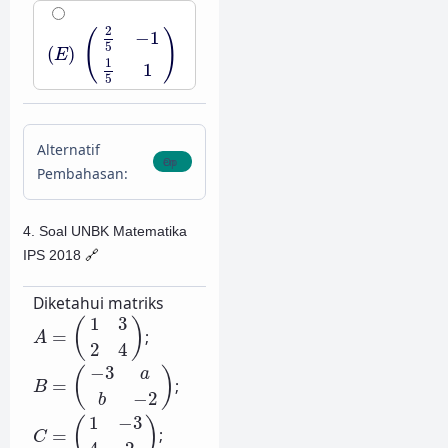
(
E
)
(
2
5
−
1
1
5
1
)
2
−
1
(
)
5
(
)
E
1
1
5
Alternatif
Pembahasan:
4. Soal UNBK Matematika
IPS 2018
🔗
Diketahui matriks
A
=
(
1
3
2
4
)
1
3
(
)
=
;
A
2
4
B
=
(
−
3
a
b
−
2
)
−
3
(
)
a
=
;
B
−
2
b
C
=
(
1
−
3
4
2
)
1
−
3
(
)
=
;
C