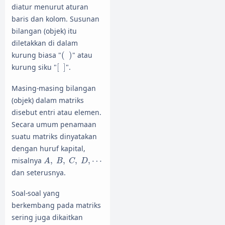
diatur menurut aturan
baris dan kolom. Susunan
bilangan (objek) itu
diletakkan di dalam
(
)
kurung biasa "
(
)
" atau
[
]
kurung siku "
[
]
".
Masing-masing bilangan
(objek) dalam matriks
disebut entri atau elemen.
Secara umum penamaan
suatu matriks dinyatakan
dengan huruf kapital,
A
,
B
,
C
,
D
,
⋯
misalnya
,
,
,
,
⋯
A
B
C
D
dan seterusnya.
Soal-soal yang
berkembang pada matriks
sering juga dikaitkan