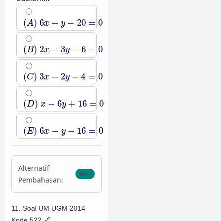
(
A
)
6
x
+
y
−
20
=
0
(
)
6
+
−
20
=
0
A
x
y
(
B
)
2
x
−
3
y
−
6
=
0
(
)
2
−
3
−
6
=
0
B
x
y
(
C
)
3
x
−
2
y
−
4
=
0
(
)
3
−
2
−
4
=
0
C
x
y
(
D
)
x
−
6
y
+
16
=
0
(
)
−
6
+
16
=
0
D
x
y
(
E
)
6
x
−
y
−
16
=
0
(
)
6
−
−
16
=
0
E
x
y
Alternatif
Pembahasan:
11. Soal UM UGM 2014
Kode 522
🔗