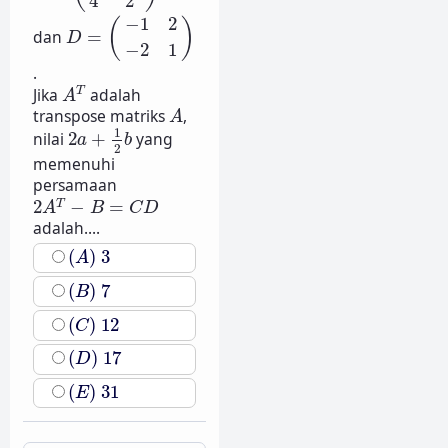
4
2
D
=
(
−
1
2
−
2
1
)
−
1
2
(
)
dan
=
D
−
2
1
.
A
T
Jika
adalah
T
A
A
transpose matriks
,
A
2
a
+
1
2
b
1
nilai
2
+
yang
a
b
2
memenuhi
persamaan
2
A
T
−
B
=
C
D
2
−
=
T
A
B
C
D
adalah....
(
A
)
3
(
)
3
A
(
B
)
7
(
)
7
B
(
C
)
12
(
)
12
C
(
D
)
17
(
)
17
D
(
E
)
31
(
)
31
E