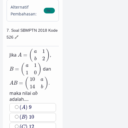
Alternatif
Pembahasan:
7. Soal SBMPTN 2018 Kode
526
🔗
A
=
(
a
1
b
2
)
1
(
)
a
Jika
=
,
A
2
b
B
=
(
a
1
1
0
)
1
(
)
a
=
dan
B
1
0
A
B
=
(
10
a
14
b
)
10
(
)
a
=
.
A
B
14
b
a
b
maka nilai
a
b
adalah....
(
A
)
9
(
)
9
A
(
B
)
10
(
)
10
B
(
C
)
12
(
)
12
C