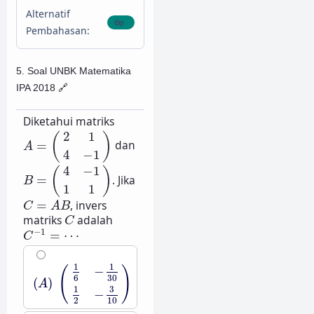
Alternatif
Pembahasan:
5. Soal UNBK Matematika
IPA 2018
🔗
Diketahui matriks
A
=
(
2
1
4
−
1
)
2
1
(
)
=
dan
A
4
−
1
B
=
(
4
−
1
1
1
)
4
−
1
(
)
=
. Jika
B
1
1
C
=
A
B
=
, invers
C
A
B
C
matriks
adalah
C
C
−
1
=
⋯
−
1
=
⋯
C
(
A
)
(
1
6
−
1
30
1
2
−
3
10
)
1
1
−
(
)
6
30
(
)
A
3
1
−
10
2