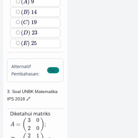
(
)
9
A
(
B
)
14
(
)
14
B
(
C
)
19
(
)
19
C
(
D
)
23
(
)
23
D
(
E
)
25
(
)
25
E
Alternatif
Pembahasan:
3. Soal UNBK Matematika
IPS 2018
🔗
Diketahui matriks
A
=
(
3
0
2
0
)
3
0
(
)
=
;
A
2
0
B
=
(
2
1
3
2
)
2
1