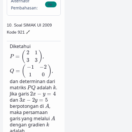
Alternatif
Pembahasan:
10. Soal SIMAK UI 2009
Kode 921
🔗
Diketahui
P
=
(
2
1
3
3
)
2
1
(
)
=
,
P
3
3
Q
=
(
−
1
−
2
1
0
)
−
1
−
2
(
)
=
,
Q
1
0
dan determinan dari
P
Q
k
matriks
adalah
.
P
Q
k
2
x
−
y
=
4
Jika garis
2
−
=
4
x
y
3
x
−
2
y
=
5
dan
3
−
2
=
5
x
y
A
berpotongan di
,
A
maka persamaan
A
garis yang melalui
A
k
dengan gradien
k
adalah....