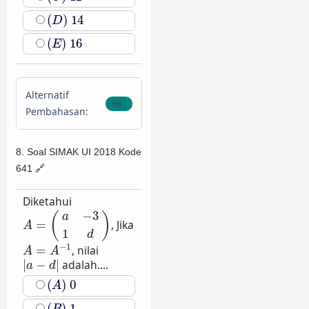
(
D
)
14
(
)
14
D
(
E
)
16
(
)
16
E
Alternatif
Pembahasan:
8. Soal SIMAK UI 2018 Kode
641
🔗
Diketahui
A
=
(
a
−
3
1
d
)
−
3
(
)
a
=
, Jika
A
1
d
A
=
A
−
1
−
1
=
, nilai
A
A
|
a
−
d
|
|
−
|
adalah....
a
d
(
A
)
0
(
)
0
A
(
B
)
1
(
)
1