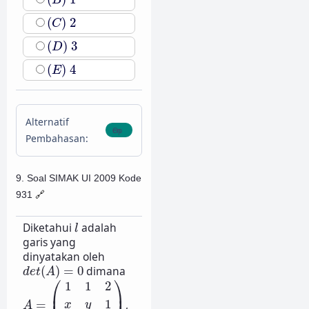
B
(
C
)
2
(
)
2
C
(
D
)
3
(
)
3
D
(
E
)
4
(
)
4
E
Alternatif
Pembahasan:
9. Soal SIMAK UI 2009 Kode
931
🔗
l
Diketahui
adalah
l
garis yang
dinyatakan oleh
d
e
t
(
A
)
=
0
(
)
=
0
dimana
d
e
t
A
A
=
(
1
1
2
x
y
1
2
1
3
)
⎛
⎞
1
1
2
⎜
⎟
1
=
,
x
y
A