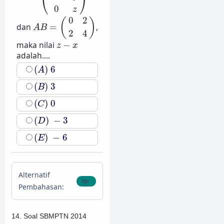
⎝
⎠
0
z
A
B
=
(
0
2
2
4
)
0
2
(
)
dan
=
,
A
B
2
4
z
−
x
maka nilai
−
z
x
adalah....
(
A
)
6
(
)
6
A
(
B
)
3
(
)
3
B
(
C
)
0
(
)
0
C
(
D
)
−
3
(
)
−
3
D
(
E
)
−
6
(
)
−
6
E
Alternatif
Pembahasan:
14. Soal SBMPTN 2014